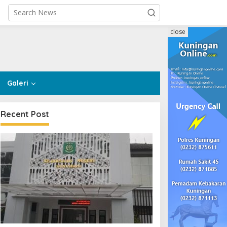
close
Galeri
Recent Post
ejari Kuningan Musnahkan
Kejari Kuningan Tetapkan
84 Barang Bukti dari 39
Eks Pejabat Kredit Bank
erkara Inkrah, Sabu
BUMN Jadi Tersangka
irebus agar Tak Bisa
Korupsi, Negara Rugi
igunakan Lagi
Rp529 Juta