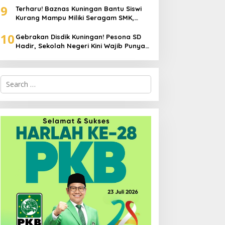
9
Terharu! Baznas Kuningan Bantu Siswi
Kurang Mampu Miliki Seragam SMK,
Semangat Belajarnya Tak Pernah
10
Padam
Gebrakan Disdik Kuningan! Pesona SD
Hadir, Sekolah Negeri Kini Wajib Punya
Branding, Digitalisasi, dan Robotika
Search
for: