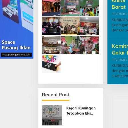
Ansor
Barat
Informasi
,
KUNINGAN
Kuningan
Banser s
Komit
Gelar
Informasi
,
KUNINGAN
dengan m
suatu te
Recent Post
Kejari Kuningan
Tetapkan Eks
Pejabat Kredit
Bank BUMN Jadi