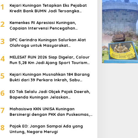
1
Kejari Kuningan Tetapkan Eks Pejabat
Kredit Bank BUMN Jadi Tersangka
Korupsi, Negara Rugi Rp529 Juta
2
Kemenkes RI Apresiasi Kuningan,
Capaian Intervensi Pencegahan
Stunting Tembus 100 Persen
3
DPC Gerindra Kuningan Salurkan Alat
Olahraga untuk Masyarakat
Garawangi, Dorong Pembinaan
4
Generasi Muda
MELESAT RUN 2026 Siap Digelar, Colour
Run 5,28 Km Jadi Ajang Sport Tourism
dan Promosi Kuningan
5
Kejari Kuningan Musnahkan 184 Barang
Bukti dari 39 Perkara Inkrah, Sabu
Direbus agar Tak Bisa Digunakan Lagi
6
EO Tak Selalu Jadi Objek Pajak Daerah,
Bapenda Kuningan Jelaskan
Mekanismenya
7
Mahasiswa KKN UNISA Kuningan
Bersinergi dengan PKK dan Puskesmas,
Fokus Edukasi ASI, Cegah Stunting
8
hingga Perawatan Lansia
Pajak EO: Jangan Sampai Ada yang
Untung, Negara Merugi