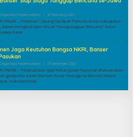
 Banser Siap Siaga Tanggap Bencana se-Jawa
By
Organisasi Kepemudaan
|
10 February 2021
Kuninganonline
 ONLINE – Pimpinan Cabang Gerakan Pemuda Ansor Kabupaten
, dalam mengikuti Apel Virtual “Kesiapsiagaan Bencana” Ansor
e-Jawa Barat
men Jaga Keutuhan Bangsa NKRI, Banser
 Pasukan
By
Organisasi Kepemudaan
|
01 December 2020
Kuninganonline
 ONLINE – Pelaksanaan Apel Kebangsaan Nasional dilaksanakan
engumpullan kader Barisan Ansor Serbaguna (Banser) dalam
mpat, maka berbeda