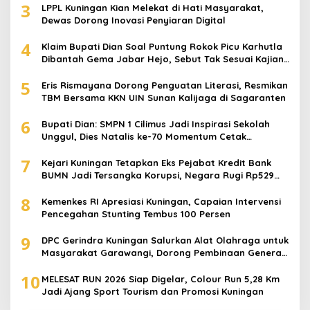
3
LPPL Kuningan Kian Melekat di Hati Masyarakat,
Dewas Dorong Inovasi Penyiaran Digital
4
Klaim Bupati Dian Soal Puntung Rokok Picu Karhutla
Dibantah Gema Jabar Hejo, Sebut Tak Sesuai Kajian
Ilmiah
5
Eris Rismayana Dorong Penguatan Literasi, Resmikan
TBM Bersama KKN UIN Sunan Kalijaga di Sagaranten
6
Bupati Dian: SMPN 1 Cilimus Jadi Inspirasi Sekolah
Unggul, Dies Natalis ke-70 Momentum Cetak
Generasi Emas
7
Kejari Kuningan Tetapkan Eks Pejabat Kredit Bank
BUMN Jadi Tersangka Korupsi, Negara Rugi Rp529
Juta
8
Kemenkes RI Apresiasi Kuningan, Capaian Intervensi
Pencegahan Stunting Tembus 100 Persen
9
DPC Gerindra Kuningan Salurkan Alat Olahraga untuk
Masyarakat Garawangi, Dorong Pembinaan Generasi
Muda
10
MELESAT RUN 2026 Siap Digelar, Colour Run 5,28 Km
Jadi Ajang Sport Tourism dan Promosi Kuningan