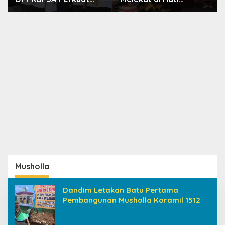
Upaya Tekan Stunting
Masyarakat, Dewas
dan Tingkatkan
Dorong Inovasi
Kesejahteraan
Penyiaran Digital
Keluarga
Musholla
Dandim Letakan Batu Pertama
Pembangunan Musholla Koramil 1512