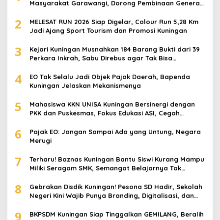
Masyarakat Garawangi, Dorong Pembinaan Generasi
Muda
2
MELESAT RUN 2026 Siap Digelar, Colour Run 5,28 Km
Jadi Ajang Sport Tourism dan Promosi Kuningan
3
Kejari Kuningan Musnahkan 184 Barang Bukti dari 39
Perkara Inkrah, Sabu Direbus agar Tak Bisa
Digunakan Lagi
4
EO Tak Selalu Jadi Objek Pajak Daerah, Bapenda
Kuningan Jelaskan Mekanismenya
5
Mahasiswa KKN UNISA Kuningan Bersinergi dengan
PKK dan Puskesmas, Fokus Edukasi ASI, Cegah
Stunting hingga Perawatan Lansia
6
Pajak EO: Jangan Sampai Ada yang Untung, Negara
Merugi
7
Terharu! Baznas Kuningan Bantu Siswi Kurang Mampu
Miliki Seragam SMK, Semangat Belajarnya Tak
Pernah Padam
8
Gebrakan Disdik Kuningan! Pesona SD Hadir, Sekolah
Negeri Kini Wajib Punya Branding, Digitalisasi, dan
Robotika
9
BKPSDM Kuningan Siap Tinggalkan GEMILANG, Beralih