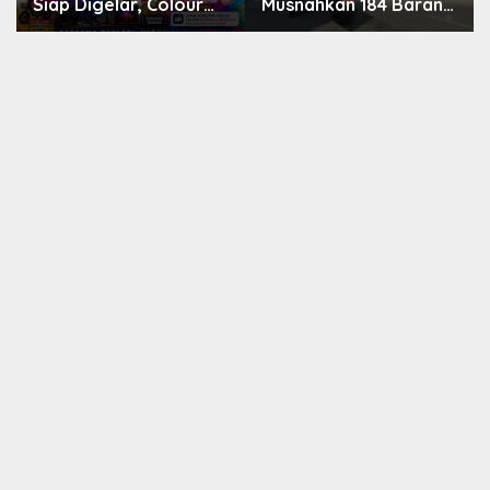
Siap Digelar, Colour
Musnahkan 184 Barang
Run 5,28 Km Jadi Ajang
Bukti dari 39 Perkara
Sport Tourism dan
Inkrah, Sabu Direbus
Promosi Kuningan
agar Tak Bisa
Digunakan Lagi