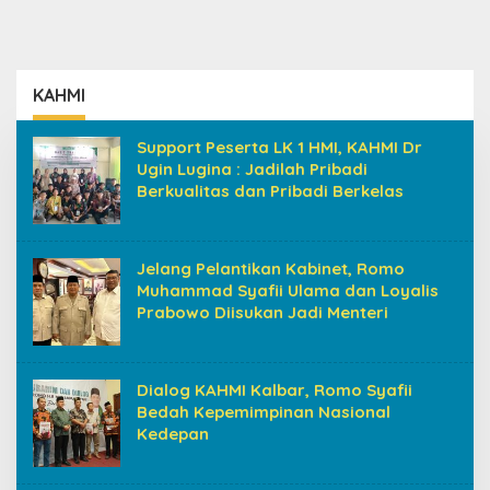
KAHMI
Support Peserta LK 1 HMI, KAHMI Dr
Ugin Lugina : Jadilah Pribadi
Berkualitas dan Pribadi Berkelas
Jelang Pelantikan Kabinet, Romo
Muhammad Syafii Ulama dan Loyalis
Prabowo Diisukan Jadi Menteri
Dialog KAHMI Kalbar, Romo Syafii
Bedah Kepemimpinan Nasional
Kedepan