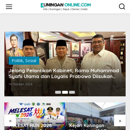
Skip
to
content
Politik
,
Sosial
Jelang Pelantikan Kabinet, Romo Muhammad
Syafii Ulama dan Loyalis Prabowo Diisukan
Jadi Menteri
14 October 2024
«
»
MELESAT RUN 2026
Kejari Kuningan