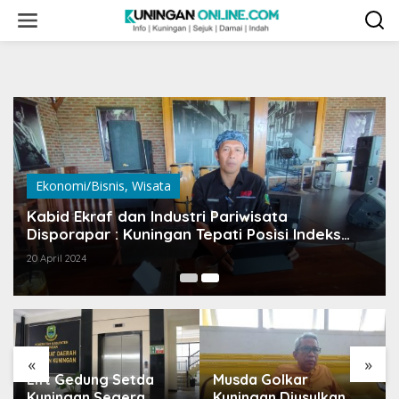
Skip
to
content
Ekonomi/Bisnis
,
Wisata
Kabid Ekraf dan Industri Pariwisata
Disporapar : Kuningan Tepati Posisi Indeks
Ekraf ke 25
20 April 2024
«
»
Lift Gedung Setda
Musda Golkar
Kuningan Segera
Kuningan Diusulkan