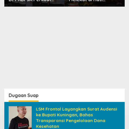
Upaya Tekan Stunting
Masyarakat, Dewas
dan Tingkatkan
Dorong Inovasi
Kesejahteraan
Penyiaran Digital
Keluarga
Dugaan Suap
LSM Frontal Layangkan Surat Audensi
ke Bupati Kuningan, Bahas
Transparansi Pengelolaan Dana
Kesehatan