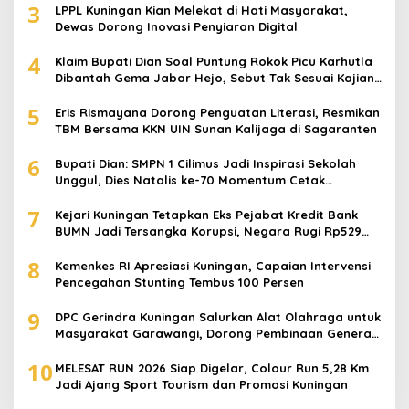
3
LPPL Kuningan Kian Melekat di Hati Masyarakat,
Dewas Dorong Inovasi Penyiaran Digital
4
Klaim Bupati Dian Soal Puntung Rokok Picu Karhutla
Dibantah Gema Jabar Hejo, Sebut Tak Sesuai Kajian
Ilmiah
5
Eris Rismayana Dorong Penguatan Literasi, Resmikan
TBM Bersama KKN UIN Sunan Kalijaga di Sagaranten
6
Bupati Dian: SMPN 1 Cilimus Jadi Inspirasi Sekolah
Unggul, Dies Natalis ke-70 Momentum Cetak
Generasi Emas
7
Kejari Kuningan Tetapkan Eks Pejabat Kredit Bank
BUMN Jadi Tersangka Korupsi, Negara Rugi Rp529
Juta
8
Kemenkes RI Apresiasi Kuningan, Capaian Intervensi
Pencegahan Stunting Tembus 100 Persen
9
DPC Gerindra Kuningan Salurkan Alat Olahraga untuk
Masyarakat Garawangi, Dorong Pembinaan Generasi
Muda
10
MELESAT RUN 2026 Siap Digelar, Colour Run 5,28 Km
Jadi Ajang Sport Tourism dan Promosi Kuningan