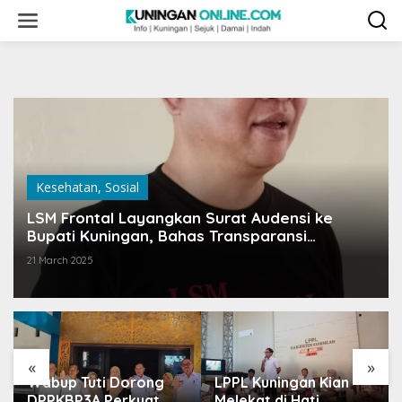
Skip
to
content
Kesehatan
,
Sosial
LSM Frontal Layangkan Surat Audensi ke
Bupati Kuningan, Bahas Transparansi
Pengelolaan Dana Kesehatan
21 March 2025
«
»
Wabup Tuti Dorong
LPPL Kuningan Kian
DPPKBP3A Perkuat
Melekat di Hati