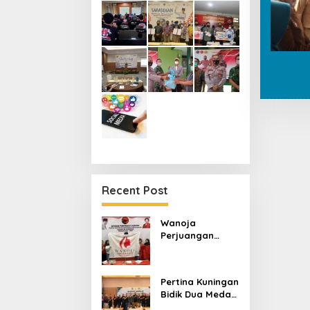
Recent Post
Wanoja
Perjuangan
Kuningan
Konsolidasikan
Organisasi,
Pertina Kuningan
Dukung Kegiatan
Bidik Dua Medali
Positif Generasi
Emas,
Muda