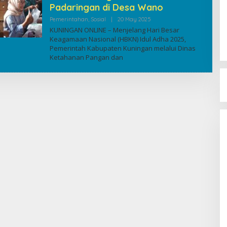
Padaringan di Desa Wano
By
Pemerintahan
,
Sosial
|
20 May 2025
Kuninganonline
KUNINGAN ONLINE – Menjelang Hari Besar
Keagamaan Nasional (HBKN) Idul Adha 2025,
Pemerintah Kabupaten Kuningan melalui Dinas
Ketahanan Pangan dan