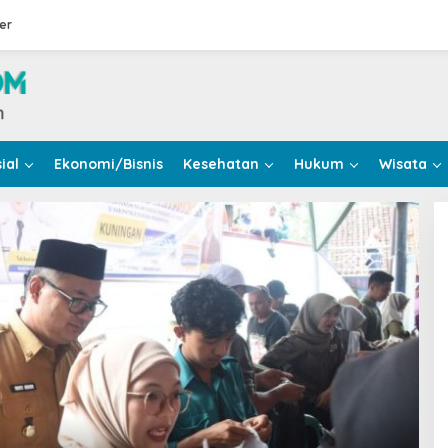
er
ial
Ekonomi/Bisnis
Kesehatan
Hukum
Wisata