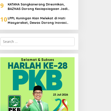
9
KATANA Sangkanerang Diresmikan,
BAZNAS Dorong Kesiapsiagaan Jadi
Budaya Warga
10
LPPL Kuningan Kian Melekat di Hati
Masyarakat, Dewas Dorong Inovasi
Penyiaran Digital
Search
for: