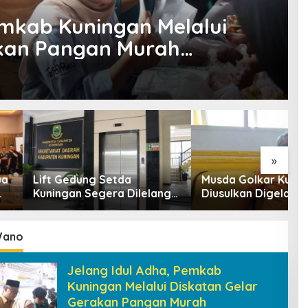
emkab Kuningan Melalui
akan Pangan Murah
 Wano
»
edung Setda
Musda Golkar Kuningan
R
an Segera Dilelang,
Diusulkan Digelar
P
an Naik Jadi Rp1,2
September 2026, Panitia
D
Mulai Matangkan Persiapan
K
Wano
Jelang Idul Adha, Pemkab
Kuningan Melalui Diskatan Gelar
Gerakan Pangan Murah