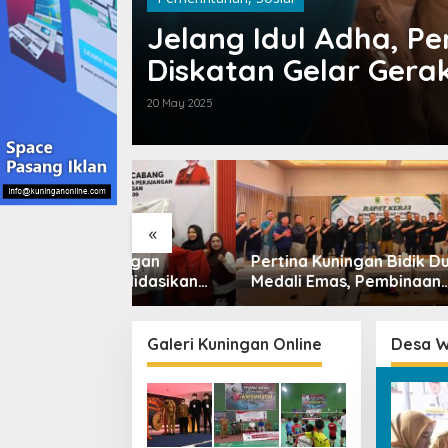
Jelang Idul Adha, P
Diskatan Gelar Ger
Padaringan di Desa
20 May 2025
«
juangan
Pertina Kuningan Bidik Dua
Lift G
nsolidasikan
Medali Emas, Pembinaan
Kuning
 Dukung
Atlet Jadi Prioritas 2026-
Anggar
itif Generasi
2030
Miliar
Galeri Kuningan Online
Desa 