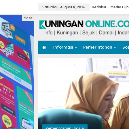
Skip
to
Saturday, August 8, 2026
Redaksi
Media Cyb
content
close
Informasi
Pemerintahan
Sos
Pemerintahan
,
Sosial