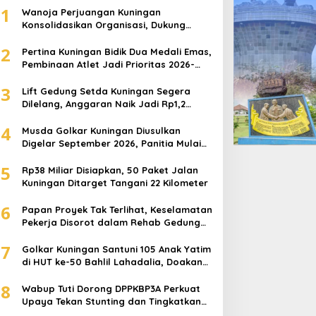
1
Wanoja Perjuangan Kuningan
Konsolidasikan Organisasi, Dukung
Kegiatan Positif Generasi Muda
2
Pertina Kuningan Bidik Dua Medali Emas,
Pembinaan Atlet Jadi Prioritas 2026-
2030
3
Lift Gedung Setda Kuningan Segera
Dilelang, Anggaran Naik Jadi Rp1,2
Miliar
4
Musda Golkar Kuningan Diusulkan
Digelar September 2026, Panitia Mulai
Matangkan Persiapan
5
Rp38 Miliar Disiapkan, 50 Paket Jalan
p38 Miliar Disiapkan, 50
Wanoja Perjuangan
Kuningan Ditarget Tangani 22 Kilometer
aket Jalan Kuningan
Kuningan Konsolidasikan
6
Papan Proyek Tak Terlihat, Keselamatan
itarget Tangani 22
Organisasi, Dukung
Pekerja Disorot dalam Rehab Gedung
ilometer
Kegiatan Positif Generasi
DPRD Kuningan
Muda
7
Golkar Kuningan Santuni 105 Anak Yatim
di HUT ke-50 Bahlil Lahadalia, Doakan
Partai Semakin Berjaya
8
Wabup Tuti Dorong DPPKBP3A Perkuat
Upaya Tekan Stunting dan Tingkatkan
Kesejahteraan Keluarga