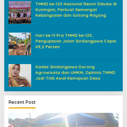
TMMD ke-125 Nasional Resmi Dibuka di
Kuningan, Perkuat Semangat
Kebangsaan dan Gotong Royong
Hari ke-11 Pra TMMD ke-125,
Pengupasan Jalan Sindangjawa Capai
69,2 Persen
Kades Sindangjawa Dorong
Agrowisata dan UMKM, Optimis TMMD
Jadi Titik Awal Kemajuan Desa
Recent Post