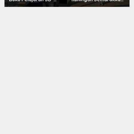
SMA Dibenahi, Jadikan
HUT ke-8 RI, Indah Nur
Negara ASEAN
Aliah: Perempuan
sebagai Referensi
Harus Sehat dan
Berdaya