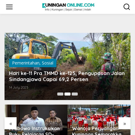
Skip
to
content
Pemerintahan
,
Sosial
Hari ke-11 Pra TMMD ke-125, Pengupasan Jalan
Sindangjawa Capai 69,2 Persen
14 July 2025
«
»
Prabowo Instruksikan
Wanoja Perjuangan
Buku Pelajaran SD-
Kuningan Semarakkan