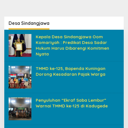
Desa Sindangjawa
Kepala Desa Sindangjawa Oom
Komariyah : Predikat Desa Sadar
Hukum Harus Dibarengi Komitmen
Nyata
TMMD ke-125, Bapenda Kuningan
Dorong Kesadaran Pajak Warga
Penyuluhan “Ekraf Saba Lembur”
Warnai TMMD ke-125 di Kadugede