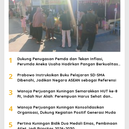
1
Dukung Penugasan Pemda dan Tekan Inflasi,
Perumda Aneka Usaha Hadirkan Pangan Berkualitas
Harga Terjangkau
2
Prabowo Instruksikan Buku Pelajaran SD-SMA
Dibenahi, Jadikan Negara ASEAN sebagai Referensi
3
Wanoja Perjuangan Kuningan Semarakkan HUT ke-8
RI, Indah Nur Aliah: Perempuan Harus Sehat dan
Berdaya
4
Wanoja Perjuangan Kuningan Konsolidasikan
Organisasi, Dukung Kegiatan Positif Generasi Muda
5
Pertina Kuningan Bidik Dua Medali Emas, Pembinaan
Atlet Jadi Prioritas 2026-2030