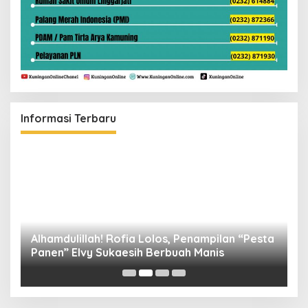
Informasi Terbaru
Alhamdulillah! Rofia Lolos, Penampilan “Pesta
D
Panen” Elvy Sukaesih Berbuah Manis
K
D