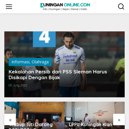
Skip
to
content
Informasi
,
Olahraga
Kekalahan Persib dari PSS Sleman Harus
Disikapi Dengan Bijak
02 July 2022
«
»
Wabup Tuti Dorong
LPPL Kuningan Kian