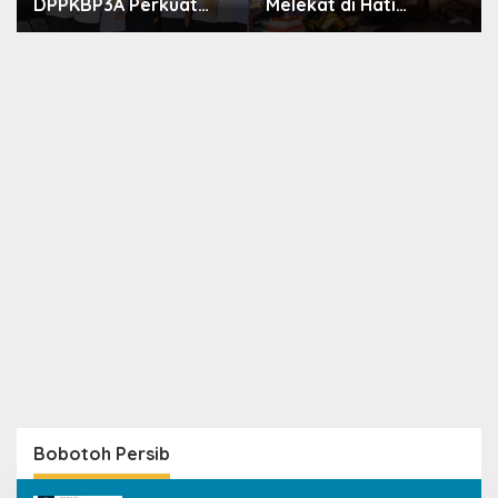
DPPKBP3A Perkuat
Melekat di Hati
Upaya Tekan Stunting
Masyarakat, Dewas
dan Tingkatkan
Dorong Inovasi
Kesejahteraan
Penyiaran Digital
Keluarga
Bobotoh Persib