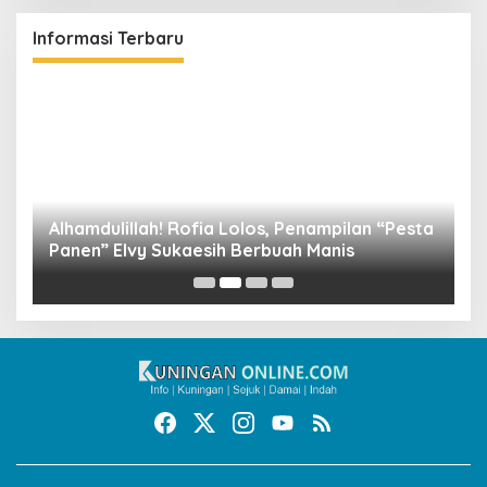
Informasi Terbaru
Alhamdulillah! Rofia Lolos, Penampilan “Pesta
D
Panen” Elvy Sukaesih Berbuah Manis
K
D