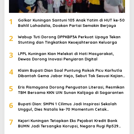
1
Golkar Kuningan Santuni 105 Anak Yatim di HUT ke-50
Bahlil Lahadalia, Doakan Partai Semakin Berjaya
2
Wabup Tuti Dorong DPPKBP3A Perkuat Upaya Tekan
Stunting dan Tingkatkan Kesejahteraan Keluarga
3
LPPL Kuningan Kian Melekat di Hati Masyarakat,
Dewas Dorong Inovasi Penyiaran Digital
4
Klaim Bupati Dian Soal Puntung Rokok Picu Karhutla
Dibantah Gema Jabar Hejo, Sebut Tak Sesuai Kajian
Ilmiah
5
Eris Rismayana Dorong Penguatan Literasi, Resmikan
TBM Bersama KKN UIN Sunan Kalijaga di Sagaranten
6
Bupati Dian: SMPN 1 Cilimus Jadi Inspirasi Sekolah
Unggul, Dies Natalis ke-70 Momentum Cetak
Generasi Emas
7
Kejari Kuningan Tetapkan Eks Pejabat Kredit Bank
BUMN Jadi Tersangka Korupsi, Negara Rugi Rp529
Juta