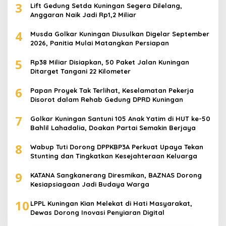
3
Lift Gedung Setda Kuningan Segera Dilelang,
Anggaran Naik Jadi Rp1,2 Miliar
4
Musda Golkar Kuningan Diusulkan Digelar September
2026, Panitia Mulai Matangkan Persiapan
5
Rp38 Miliar Disiapkan, 50 Paket Jalan Kuningan
Ditarget Tangani 22 Kilometer
6
Papan Proyek Tak Terlihat, Keselamatan Pekerja
Disorot dalam Rehab Gedung DPRD Kuningan
7
Golkar Kuningan Santuni 105 Anak Yatim di HUT ke-50
Bahlil Lahadalia, Doakan Partai Semakin Berjaya
8
Wabup Tuti Dorong DPPKBP3A Perkuat Upaya Tekan
Stunting dan Tingkatkan Kesejahteraan Keluarga
9
KATANA Sangkanerang Diresmikan, BAZNAS Dorong
Kesiapsiagaan Jadi Budaya Warga
10
LPPL Kuningan Kian Melekat di Hati Masyarakat,
Dewas Dorong Inovasi Penyiaran Digital