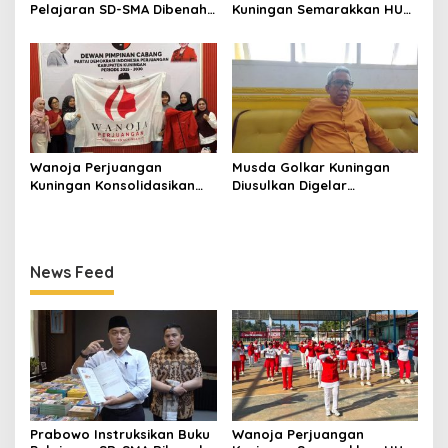
Pelajaran SD-SMA Dibenahi,
Kuningan Semarakkan HUT
Jadikan Negara ASEAN
ke-8 RI, Indah Nur Aliah:
sebagai Referensi
Perempuan Harus Sehat
dan Berdaya
Wanoja Perjuangan
Musda Golkar Kuningan
Kuningan Konsolidasikan
Diusulkan Digelar
Organisasi, Dukung
September 2026, Panitia
Kegiatan Positif Generasi
Mulai Matangkan Persiapan
Muda
News Feed
Prabowo Instruksikan Buku
Wanoja Perjuangan