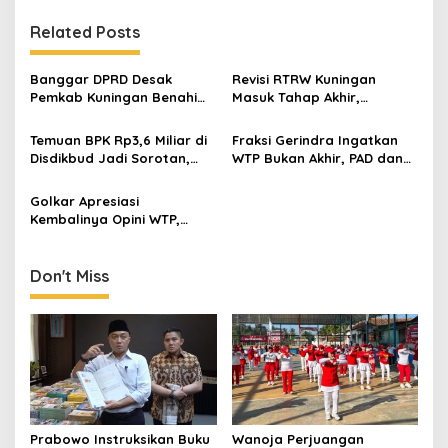
Related Posts
Banggar DPRD Desak
Revisi RTRW Kuningan
Pemkab Kuningan Benahi
Masuk Tahap Akhir,
Tata Kelola PAD dan APBD
Persetujuan Substansi
demi Perkuat Kemandirian
Ditarget Terbit Dua Pekan
Temuan BPK Rp3,6 Miliar di
Fraksi Gerindra Ingatkan
Fiskal
Lagi
Disdikbud Jadi Sorotan,
WTP Bukan Akhir, PAD dan
Ketua LSM Frontal Kaitkan
Kemandirian Fiskal Masih
dengan Evaluasi JPT
Jadi PR
Golkar Apresiasi
Pemkab Kuningan
Kembalinya Opini WTP,
Soroti Rendahnya PAD
hingga Ketergantungan
Dana Transfer
Don't Miss
Prabowo Instruksikan Buku
Wanoja Perjuangan