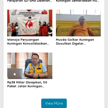
Pelajaran SD-SMA Dibenahi,
Kuningan Semarakkan HUT
Jadikan Negara ASEAN
ke-8 RI, Indah Nur Aliah:
sebagai Referensi
Perempuan Harus Sehat
dan Berdaya
Wanoja Perjuangan
Musda Golkar Kuningan
Kuningan Konsolidasikan
Diusulkan Digelar
Organisasi, Dukung
September 2026, Panitia
Kegiatan Positif Generasi
Mulai Matangkan Persiapan
Muda
Rp38 Miliar Disiapkan, 50
Paket Jalan Kuningan
Ditarget Tangani 22
Kilometer
View More