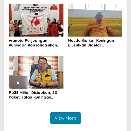
sebagai Referensi
Perempuan Harus Sehat
dan Berdaya
Wanoja Perjuangan
Musda Golkar Kuningan
Kuningan Konsolidasikan
Diusulkan Digelar
Organisasi, Dukung
September 2026, Panitia
Kegiatan Positif Generasi
Mulai Matangkan Persiapan
Muda
Rp38 Miliar Disiapkan, 50
Paket Jalan Kuningan
Ditarget Tangani 22
Kilometer
View More