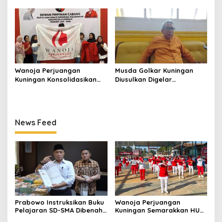
Jadikan Negara ASEAN
ke-8 RI, Indah Nur Aliah:
sebagai Referensi
Perempuan Harus Sehat
dan Berdaya
Wanoja Perjuangan
Musda Golkar Kuningan
Kuningan Konsolidasikan
Diusulkan Digelar
Organisasi, Dukung
September 2026, Panitia
Kegiatan Positif Generasi
Mulai Matangkan Persiapan
Muda
News Feed
Prabowo Instruksikan Buku
Wanoja Perjuangan
Pelajaran SD-SMA Dibenahi,
Kuningan Semarakkan HUT
Jadikan Negara ASEAN
ke-8 RI, Indah Nur Aliah: