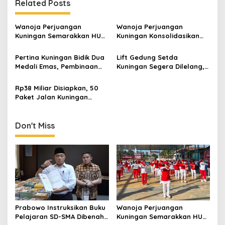
Related Posts
Wanoja Perjuangan
Wanoja Perjuangan
Kuningan Semarakkan HUT
Kuningan Konsolidasikan
ke-8 RI, Indah Nur Aliah:
Organisasi, Dukung
Perempuan Harus Sehat
Kegiatan Positif Generasi
Pertina Kuningan Bidik Dua
Lift Gedung Setda
dan Berdaya
Muda
Medali Emas, Pembinaan
Kuningan Segera Dilelang,
Atlet Jadi Prioritas 2026-
Anggaran Naik Jadi Rp1,2
2030
Miliar
Rp38 Miliar Disiapkan, 50
Paket Jalan Kuningan
Ditarget Tangani 22
Kilometer
Don't Miss
Prabowo Instruksikan Buku
Wanoja Perjuangan
Pelajaran SD-SMA Dibenahi,
Kuningan Semarakkan HUT