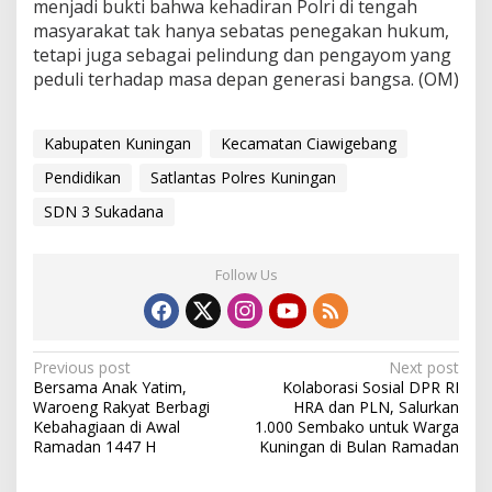
menjadi bukti bahwa kehadiran Polri di tengah
masyarakat tak hanya sebatas penegakan hukum,
tetapi juga sebagai pelindung dan pengayom yang
peduli terhadap masa depan generasi bangsa. (OM)
Kabupaten Kuningan
Kecamatan Ciawigebang
Pendidikan
Satlantas Polres Kuningan
SDN 3 Sukadana
Follow Us
Post
Previous post
Next post
Bersama Anak Yatim,
Kolaborasi Sosial DPR RI
navigation
Waroeng Rakyat Berbagi
HRA dan PLN, Salurkan
Kebahagiaan di Awal
1.000 Sembako untuk Warga
Ramadan 1447 H
Kuningan di Bulan Ramadan