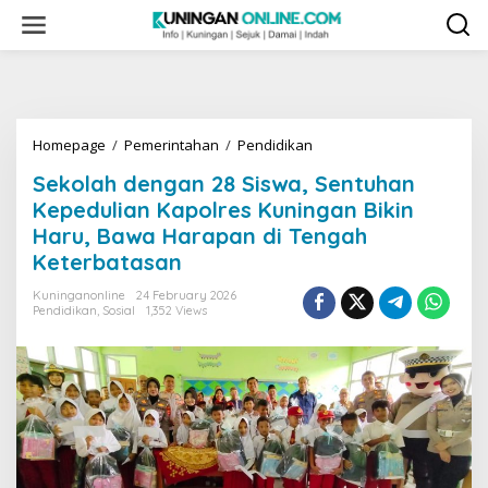
Skip
to
content
Sekolah
Homepage
/
Pemerintahan
/
Pendidikan
dengan
Sekolah dengan 28 Siswa, Sentuhan
28
Siswa,
Kepedulian Kapolres Kuningan Bikin
Sentuhan
Haru, Bawa Harapan di Tengah
Kepedulian
Keterbatasan
Kapolres
Kuningan
Kuninganonline
24 February 2026
Bikin
Pendidikan
,
Sosial
1,352 Views
Haru,
Bawa
Harapan
di
Tengah
Keterbatasan