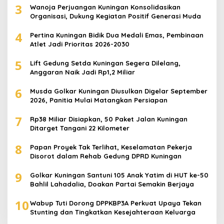
3
Wanoja Perjuangan Kuningan Konsolidasikan
Organisasi, Dukung Kegiatan Positif Generasi Muda
4
Pertina Kuningan Bidik Dua Medali Emas, Pembinaan
Atlet Jadi Prioritas 2026-2030
5
Lift Gedung Setda Kuningan Segera Dilelang,
Anggaran Naik Jadi Rp1,2 Miliar
6
Musda Golkar Kuningan Diusulkan Digelar September
2026, Panitia Mulai Matangkan Persiapan
7
Rp38 Miliar Disiapkan, 50 Paket Jalan Kuningan
Ditarget Tangani 22 Kilometer
8
Papan Proyek Tak Terlihat, Keselamatan Pekerja
Disorot dalam Rehab Gedung DPRD Kuningan
9
Golkar Kuningan Santuni 105 Anak Yatim di HUT ke-50
Bahlil Lahadalia, Doakan Partai Semakin Berjaya
10
Wabup Tuti Dorong DPPKBP3A Perkuat Upaya Tekan
Stunting dan Tingkatkan Kesejahteraan Keluarga