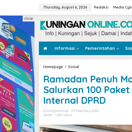
Skip
to
Thursday, August 6, 2026
Redaksi
Media Cyb
content
close
Informasi
Pemerintahan
Sos
Ramadan
Homepage
/
Sosial
Penuh
Ramadan Penuh Mak
Makna,
IKIAD
Salurkan 100 Pake
Kuningan
Salurkan
Internal DPRD
100
Paket
Sembako
Kuninganonline
25 February 2026
untuk
Sosial
1,435 Views
Pegawai
Internal
DPRD