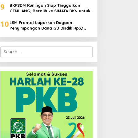
9
BKPSDM Kuningan Siap Tinggalkan
GEMILANG, Beralih ke SIMATA BKN untuk
Perkuat Sistem Merit ASN
10
LSM Frontal Laporkan Dugaan
Penyimpangan Dana GU Disdik Rp3,1
Miliar ke KPK, Uha: APBD Bukan Dana
Talangan Pejabat
Search
for: