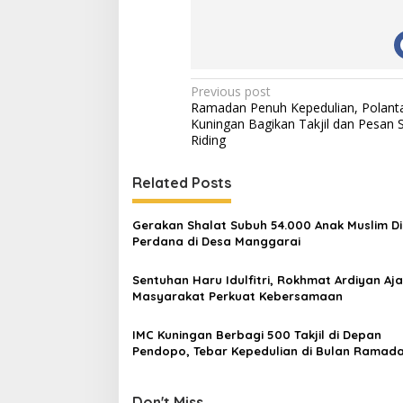
Post
Previous post
Ramadan Penuh Kepedulian, Polant
navigation
Kuningan Bagikan Takjil dan Pesan 
Riding
Related Posts
Gerakan Shalat Subuh 54.000 Anak Muslim Di
Perdana di Desa Manggarai
Sentuhan Haru Idulfitri, Rokhmat Ardiyan Aj
Masyarakat Perkuat Kebersamaan
IMC Kuningan Berbagi 500 Takjil di Depan
Pendopo, Tebar Kepedulian di Bulan Ramad
Don't Miss