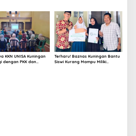
a KKN UNISA Kuningan
Terharu! Baznas Kuningan Bantu
gi dengan PKK dan
Siswi Kurang Mampu Miliki
s, Fokus Edukasi ASI,
Seragam SMK, Semangat
unting hingga
Belajarnya Tak Pernah Padam
n Lansia