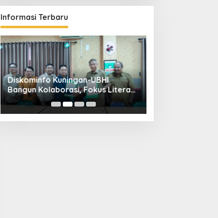
Informasi Terbaru
Diskominfo Kuningan-UBHI
Kuningan Weddin
Bangun Kolaborasi, Fokus Literasi
Hadirkan 65 Vend
Digital hingga Desa Digital
Pandapa Parama