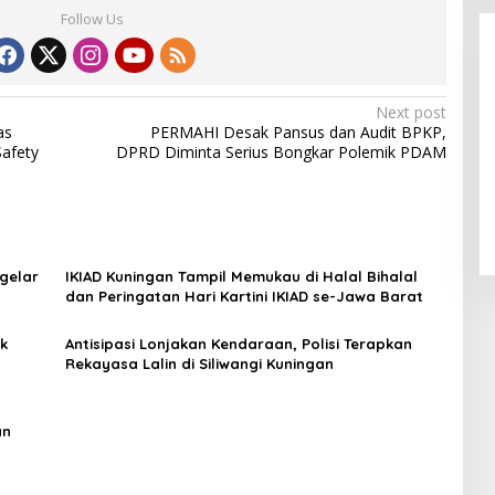
Follow Us
Next post
as
PERMAHI Desak Pansus dan Audit BPKP,
Safety
DPRD Diminta Serius Bongkar Polemik PDAM
Alhamdulillah! Rofia Lolos,
Penampilan “Pesta Panen” Elvy
Sukaesih Berbuah Manis
gelar
IKIAD Kuningan Tampil Memukau di Halal Bihalal
dan Peringatan Hari Kartini IKIAD se-Jawa Barat
ak
Antisipasi Lonjakan Kendaraan, Polisi Terapkan
Rekayasa Lalin di Siliwangi Kuningan
an