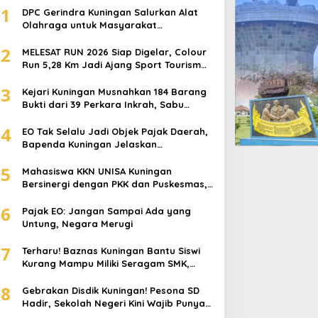
1
DPC Gerindra Kuningan Salurkan Alat
Olahraga untuk Masyarakat
Garawangi, Dorong Pembinaan
2
Generasi Muda
MELESAT RUN 2026 Siap Digelar, Colour
Run 5,28 Km Jadi Ajang Sport Tourism
dan Promosi Kuningan
3
Kejari Kuningan Musnahkan 184 Barang
Bukti dari 39 Perkara Inkrah, Sabu
Direbus agar Tak Bisa Digunakan Lagi
4
EO Tak Selalu Jadi Objek Pajak Daerah,
Bapenda Kuningan Jelaskan
Mekanismenya
5
Mahasiswa KKN UNISA Kuningan
Bersinergi dengan PKK dan Puskesmas,
Fokus Edukasi ASI, Cegah Stunting
6
hingga Perawatan Lansia
Pajak EO: Jangan Sampai Ada yang
Untung, Negara Merugi
7
Terharu! Baznas Kuningan Bantu Siswi
Kurang Mampu Miliki Seragam SMK,
Semangat Belajarnya Tak Pernah
8
Padam
Gebrakan Disdik Kuningan! Pesona SD
Hadir, Sekolah Negeri Kini Wajib Punya
Branding, Digitalisasi, dan Robotika