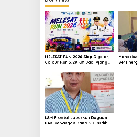
MELESAT RUN 2026 Siap Digelar,
Mahasisw
Colour Run 5,28 Km Jadi Ajang
Bersiner
Sport Tourism dan Promosi
Puskesma
Kuningan
Cegah St
Perawata
LSM Frontal Laporkan Dugaan
Penyimpangan Dana GU Disdik
Rp3,1 Miliar ke KPK, Uha: APBD
Bukan Dana Talangan Pejabat