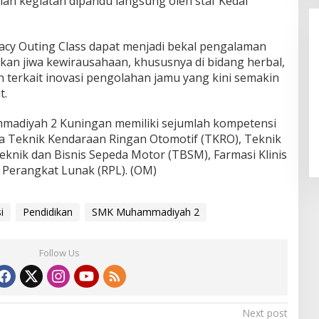
ian kegiatan dipandu langsung oleh staf Kedai
cy Outing Class dapat menjadi bekal pengalaman
an jiwa kewirausahaan, khususnya di bidang herbal,
terkait inovasi pengolahan jamu yang kini semakin
t.
LPPL Kuningan Kian Melekat di
madiyah 2 Kuningan memiliki sejumlah kompetensi
Hati Masyarakat, Dewas Dorong
ya Teknik Kendaraan Ringan Otomotif (TKRO), Teknik
Inovasi Penyiaran Digital
eknik dan Bisnis Sepeda Motor (TBSM), Farmasi Klinis
 Perangkat Lunak (RPL). (OM)
i
Pendidikan
SMK Muhammadiyah 2
Follow Us
Next post