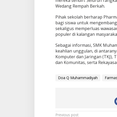
mereka sendiri. Seluruh rangka
Wedang Rempah Berkah.
Pihak sekolah berharap Pharma
bagi siswa untuk mengembangk
sekaligus memperluas wawasan 
populer di kalangan masyaraka
Sebagai informasi, SMK Muham
keahlian unggulan, di antaran
Komputer dan Jaringan (TKJ), T
dan Komunitas, serta Rekayasa
Doa Q Muhammadiyah
Farmas
Post
Previous post