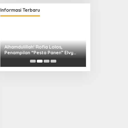
Informasi Terbaru
Alhamdulillah! Rofia Lolos,
Diskominfo Kuni
Penampilan “Pesta Panen” Elvy
Bangun Kolaboras
Sukaesih Berbuah Manis
Digital hingga D