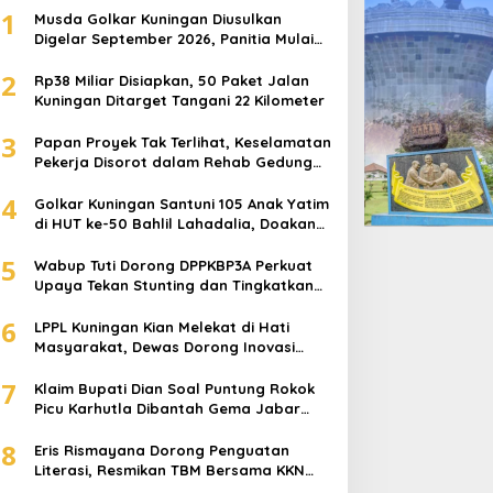
1
Musda Golkar Kuningan Diusulkan
Digelar September 2026, Panitia Mulai
Matangkan Persiapan
2
Rp38 Miliar Disiapkan, 50 Paket Jalan
Kuningan Ditarget Tangani 22 Kilometer
3
Papan Proyek Tak Terlihat, Keselamatan
Pekerja Disorot dalam Rehab Gedung
DPRD Kuningan
4
Golkar Kuningan Santuni 105 Anak Yatim
di HUT ke-50 Bahlil Lahadalia, Doakan
Partai Semakin Berjaya
5
Wabup Tuti Dorong DPPKBP3A Perkuat
Upaya Tekan Stunting dan Tingkatkan
Kesejahteraan Keluarga
6
LPPL Kuningan Kian Melekat di Hati
Masyarakat, Dewas Dorong Inovasi
Penyiaran Digital
7
Klaim Bupati Dian Soal Puntung Rokok
Picu Karhutla Dibantah Gema Jabar
Hejo, Sebut Tak Sesuai Kajian Ilmiah
8
Eris Rismayana Dorong Penguatan
Literasi, Resmikan TBM Bersama KKN
UIN Sunan Kalijaga di Sagaranten