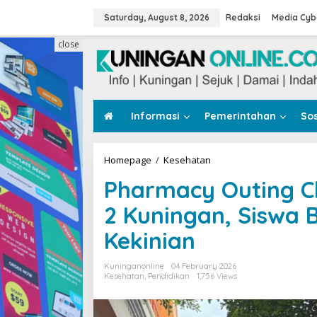
Skip
to
Saturday, August 8, 2026
Redaksi
Media Cyb
content
close
Informasi
Pemerintahan
Sos
Pharmacy
Homepage
/
Kesehatan
Outing
Pharmacy Outing 
Class
SMK
2 Kuningan, Siswa 
Muhammadiyah
2
Kekinian
Kuningan,
Siswa
Belajar
Kuninganonline
04 February 2026
Racik
Kesehatan
,
Pendidikan
1,756 Views
Jamu
Kekinian