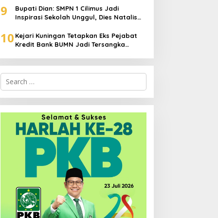
9
Bupati Dian: SMPN 1 Cilimus Jadi
Inspirasi Sekolah Unggul, Dies Natalis
ke-70 Momentum Cetak Generasi Emas
10
Kejari Kuningan Tetapkan Eks Pejabat
Kredit Bank BUMN Jadi Tersangka
Korupsi, Negara Rugi Rp529 Juta
Search
for: