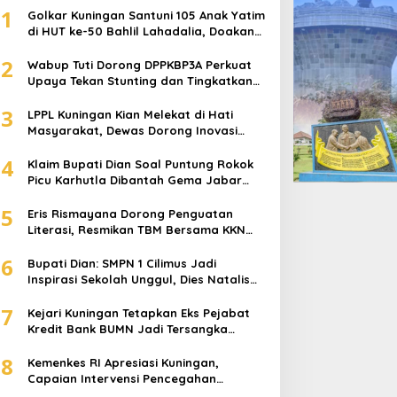
1
Golkar Kuningan Santuni 105 Anak Yatim
di HUT ke-50 Bahlil Lahadalia, Doakan
Partai Semakin Berjaya
2
Wabup Tuti Dorong DPPKBP3A Perkuat
Upaya Tekan Stunting dan Tingkatkan
Kesejahteraan Keluarga
3
LPPL Kuningan Kian Melekat di Hati
Masyarakat, Dewas Dorong Inovasi
Penyiaran Digital
4
Klaim Bupati Dian Soal Puntung Rokok
Picu Karhutla Dibantah Gema Jabar
Hejo, Sebut Tak Sesuai Kajian Ilmiah
5
Eris Rismayana Dorong Penguatan
Literasi, Resmikan TBM Bersama KKN
UIN Sunan Kalijaga di Sagaranten
6
Bupati Dian: SMPN 1 Cilimus Jadi
Inspirasi Sekolah Unggul, Dies Natalis
ke-70 Momentum Cetak Generasi Emas
7
Kejari Kuningan Tetapkan Eks Pejabat
Kredit Bank BUMN Jadi Tersangka
Korupsi, Negara Rugi Rp529 Juta
8
Kemenkes RI Apresiasi Kuningan,
Capaian Intervensi Pencegahan
Stunting Tembus 100 Persen