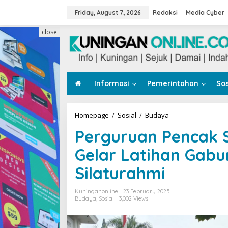
Skip
to
Friday, August 7, 2026
Redaksi
Media Cyber
content
close
Informasi
Pemerintahan
Sos
Perguruan
Homepage
/
Sosial
/
Budaya
Pencak
Perguruan Pencak S
Silat
Bima
Gelar Latihan Gabu
Suci
Kuningan
Silaturahmi
Gelar
Latihan
Gabungan
Kuninganonline
23 February 2025
untuk
Budaya
,
Sosial
3,002 Views
Perkuat
Silaturahmi