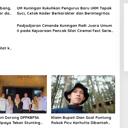
mbang,
UM Kuningan Kukuhkan Pengurus Baru UKM Tapak
ar dan
Suci, Cetak Kader Berkarakter dan Berintegritas
Padjadjaran Cimande Kuningan Raih Juara Umum
II pada Kejuaraan Pencak Silat Ciremai Fest Series
1 Tahun 2026
LPPL Kuningan Kian Melekat di
ilat ke
Hati Masyarakat, Dewas Dorong
Inovasi Penyiaran Digital
ti Dorong DPPKBP3A
Klaim Bupati Dian Soal Puntung
Upaya Tekan Stunting
Rokok Picu Karhutla Dibantah
katkan Kesejahteraan
Gema Jabar Hejo, Sebut Tak