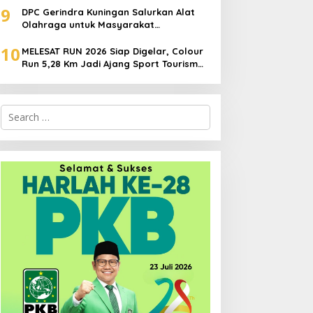
9
DPC Gerindra Kuningan Salurkan Alat
Olahraga untuk Masyarakat
Garawangi, Dorong Pembinaan
10
Generasi Muda
MELESAT RUN 2026 Siap Digelar, Colour
Run 5,28 Km Jadi Ajang Sport Tourism
dan Promosi Kuningan
Search
for: