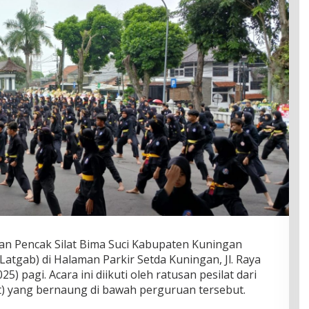
n Pencak Silat Bima Suci Kabupaten Kuningan
tgab) di Halaman Parkir Setda Kuningan, Jl. Raya
5) pagi. Acara ini diikuti oleh ratusan pesilat dari
at) yang bernaung di bawah perguruan tersebut.