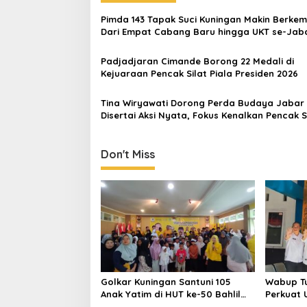
Pimda 143 Tapak Suci Kuningan Makin Berke
Dari Empat Cabang Baru hingga UKT se-Jab
50 Kader Siap ke Muktamar
Padjadjaran Cimande Borong 22 Medali di
Kejuaraan Pencak Silat Piala Presiden 2026
Tina Wiryawati Dorong Perda Budaya Jabar
Disertai Aksi Nyata, Fokus Kenalkan Pencak S
Generasi Z
Don't Miss
Golkar Kuningan Santuni 105
Wabup Tu
Anak Yatim di HUT ke-50 Bahlil
Perkuat 
Lahadalia, Doakan Partai
dan Ting