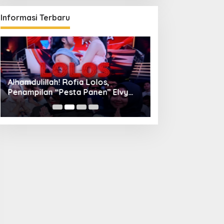
Informasi Terbaru
Alhamdulillah! Rofia Lolos,
Diskominfo Kuni
Penampilan “Pesta Panen” Elvy
Bangun Kolaboras
Sukaesih Berbuah Manis
Digital hingga D