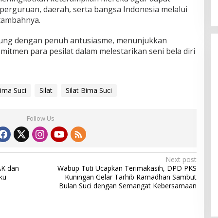
perguruan, daerah, serta bangsa Indonesia melalui
” tambahnya.
sung dengan penuh antusiasme, menunjukkan
tmen para pesilat dalam melestarikan seni bela diri
ima Suci
Silat
Silat Bima Suci
Follow Us
Next post
AK dan
Wabup Tuti Ucapkan Terimakasih, DPD PKS
ku
Kuningan Gelar Tarhib Ramadhan Sambut
Bulan Suci dengan Semangat Kebersamaan