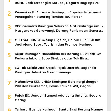
BUMN Jadi Tersangka Korupsi, Negara Rugi Rp529
Juta
2
Kemenkes RI Apresiasi Kuningan, Capaian Intervensi
Pencegahan Stunting Tembus 100 Persen
3
DPC Gerindra Kuningan Salurkan Alat Olahraga untuk
Masyarakat Garawangi, Dorong Pembinaan Generasi
Muda
4
MELESAT RUN 2026 Siap Digelar, Colour Run 5,28 Km
Jadi Ajang Sport Tourism dan Promosi Kuningan
5
Kejari Kuningan Musnahkan 184 Barang Bukti dari 39
Perkara Inkrah, Sabu Direbus agar Tak Bisa
Digunakan Lagi
6
EO Tak Selalu Jadi Objek Pajak Daerah, Bapenda
Kuningan Jelaskan Mekanismenya
7
Mahasiswa KKN UNISA Kuningan Bersinergi dengan
PKK dan Puskesmas, Fokus Edukasi ASI, Cegah
Stunting hingga Perawatan Lansia
8
Pajak EO: Jangan Sampai Ada yang Untung, Negara
Merugi
9
Terharu! Baznas Kuningan Bantu Siswi Kurang Mampu