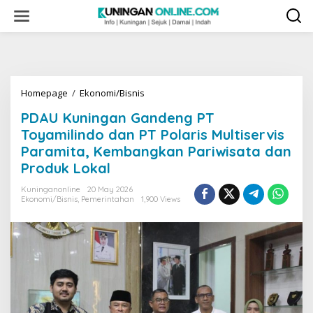
Skip
to
content
PDAU
Homepage
/
Ekonomi/Bisnis
Kuningan
PDAU Kuningan Gandeng PT
Gandeng
PT
Toyamilindo dan PT Polaris Multiservis
Toyamilindo
Paramita, Kembangkan Pariwisata dan
dan
Produk Lokal
PT
Polaris
Kuninganonline
20 May 2026
Multiservis
Ekonomi/Bisnis
,
Pemerintahan
1,900 Views
Paramita,
Kembangkan
Pariwisata
dan
Produk
Lokal