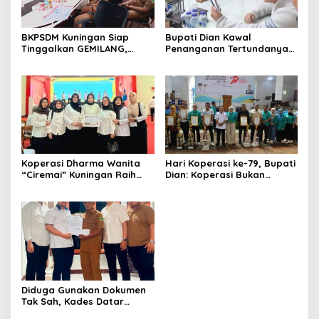
BKPSDM Kuningan Siap
Bupati Dian Kawal
Tinggalkan GEMILANG,
Penanganan Tertundanya
Beralih ke SIMATA BKN
Keberangkatan 95 Jemaah
untuk Perkuat Sistem Merit
Umrah Kuningan, Minta Hak
ASN
Jemaah Dipenuhi
Koperasi Dharma Wanita
Hari Koperasi ke-79, Bupati
“Ciremai” Kuningan Raih
Dian: Koperasi Bukan
Predikat Koperasi Sehat
Sekadar Wadah Ekonomi,
Tingkat Jawa Barat
tapi Membangun
Kesejahteraan
Diduga Gunakan Dokumen
Tak Sah, Kades Datar
Laporkan PT Bhakti Artha