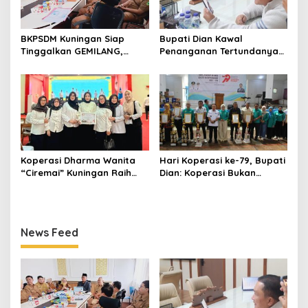
BKPSDM Kuningan Siap
Bupati Dian Kawal
Tinggalkan GEMILANG,
Penanganan Tertundanya
Beralih ke SIMATA BKN
Keberangkatan 95 Jemaah
untuk Perkuat Sistem Merit
Umrah Kuningan, Minta Hak
ASN
Jemaah Dipenuhi
Koperasi Dharma Wanita
Hari Koperasi ke-79, Bupati
“Ciremai” Kuningan Raih
Dian: Koperasi Bukan
Predikat Koperasi Sehat
Sekadar Wadah Ekonomi,
Tingkat Jawa Barat
tapi Membangun
Kesejahteraan
News Feed