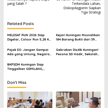
navigation
yang Salah ?
Terkendala Lahan,
Diskopdagperin Siapkan
Tiga Strategi
Related Posts
MELESAT RUN 2026 Siap
Kejari Kuningan Musnahkan
Digelar, Colour Run 5,28 Km
184 Barang Bukti dari 39
Jadi Ajang Sport Tourism
Perkara Inkrah, Sabu
dan Promosi Kuningan
Direbus agar Tak Bisa
Pajak EO: Jangan Sampai
Gebrakan Disdik Kuningan!
Digunakan Lagi
Ada yang Untung, Negara
Pesona SD Hadir, Sekolah
Merugi
Negeri Kini Wajib Punya
Branding, Digitalisasi, dan
BKPSDM Kuningan Siap
Robotika
Tinggalkan GEMILANG,
Beralih ke SIMATA BKN
untuk Perkuat Sistem Merit
ASN
Don't Miss