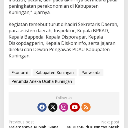
peningkatan perekonomian di Kabupaten
Kuningan,” ujarnya.
Kegiatan tersebut turut dihadiri Sekretaris Daerah,
para asisten daerah, Inspektur, Kepala BPKAD,
Kepala Bappeda, Kepala Disporapar, Kepala
Diskopdagperin, Kepala Diskominfo, serta jajaran
direksi dan Dewan Pengawas PDAU Kabupaten
Kuningan.
Ekonomi
Kabupaten Kuningan
Pariwisata
Perumda Aneka Usaha Kuningan
Follow Us
Post
Previous post
Next post
Melemahnya Rupiah, Siapa
68 KDMP di Kuningan Masih