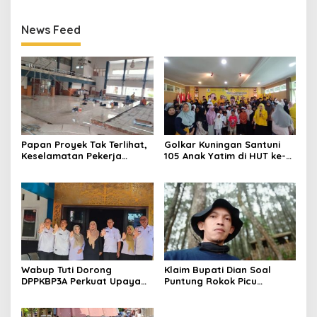
Keluarga
Sesuai Kajian Ilmiah
News Feed
Papan Proyek Tak Terlihat,
Golkar Kuningan Santuni
Keselamatan Pekerja
105 Anak Yatim di HUT ke-
Disorot dalam Rehab
50 Bahlil Lahadalia,
Gedung DPRD Kuningan
Doakan Partai Semakin
Berjaya
Wabup Tuti Dorong
Klaim Bupati Dian Soal
DPPKBP3A Perkuat Upaya
Puntung Rokok Picu
Tekan Stunting dan
Karhutla Dibantah Gema
Tingkatkan Kesejahteraan
Jabar Hejo, Sebut Tak
Keluarga
Sesuai Kajian Ilmiah