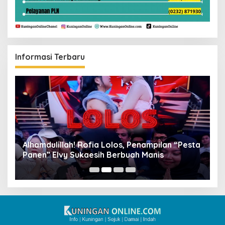
Informasi Terbaru
Alhamdulillah! Rofia Lolos, Penampilan “Pesta
D
Panen” Elvy Sukaesih Berbuah Manis
K
D