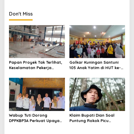
Unggul, Dies Natalis ke-70
Momentum Cetak Generasi
Emas
Don't Miss
Papan Proyek Tak Terlihat,
Golkar Kuningan Santuni
Keselamatan Pekerja
105 Anak Yatim di HUT ke-
Disorot dalam Rehab
50 Bahlil Lahadalia,
Gedung DPRD Kuningan
Doakan Partai Semakin
Berjaya
Wabup Tuti Dorong
Klaim Bupati Dian Soal
DPPKBP3A Perkuat Upaya
Puntung Rokok Picu
Tekan Stunting dan
Karhutla Dibantah Gema
Tingkatkan Kesejahteraan
Jabar Hejo, Sebut Tak