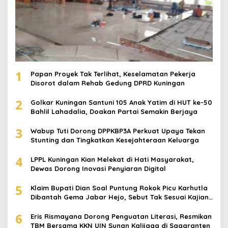
1
Papan Proyek Tak Terlihat, Keselamatan Pekerja
Disorot dalam Rehab Gedung DPRD Kuningan
2
Golkar Kuningan Santuni 105 Anak Yatim di HUT ke-50
Bahlil Lahadalia, Doakan Partai Semakin Berjaya
3
Wabup Tuti Dorong DPPKBP3A Perkuat Upaya Tekan
Stunting dan Tingkatkan Kesejahteraan Keluarga
4
LPPL Kuningan Kian Melekat di Hati Masyarakat,
Dewas Dorong Inovasi Penyiaran Digital
5
Klaim Bupati Dian Soal Puntung Rokok Picu Karhutla
Dibantah Gema Jabar Hejo, Sebut Tak Sesuai Kajian
Ilmiah
6
Eris Rismayana Dorong Penguatan Literasi, Resmikan
TBM Bersama KKN UIN Sunan Kalijaga di Sagaranten