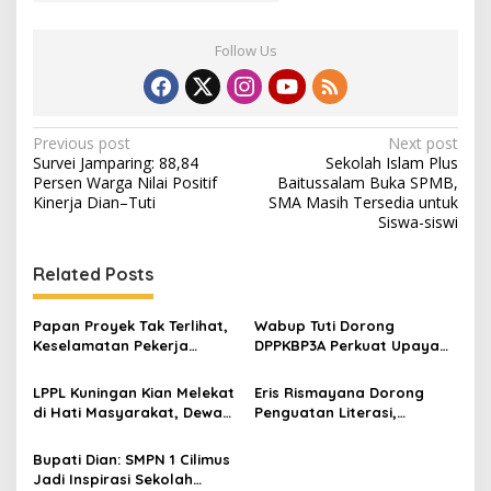
Follow Us
Post
Previous post
Next post
Survei Jamparing: 88,84
Sekolah Islam Plus
navigation
Persen Warga Nilai Positif
Baitussalam Buka SPMB,
Kinerja Dian–Tuti
SMA Masih Tersedia untuk
Siswa-siswi
Related Posts
Papan Proyek Tak Terlihat,
Wabup Tuti Dorong
Keselamatan Pekerja
DPPKBP3A Perkuat Upaya
Disorot dalam Rehab
Tekan Stunting dan
Gedung DPRD Kuningan
Tingkatkan Kesejahteraan
LPPL Kuningan Kian Melekat
Eris Rismayana Dorong
Keluarga
di Hati Masyarakat, Dewas
Penguatan Literasi,
Dorong Inovasi Penyiaran
Resmikan TBM Bersama
Digital
KKN UIN Sunan Kalijaga di
Bupati Dian: SMPN 1 Cilimus
Sagaranten
Jadi Inspirasi Sekolah