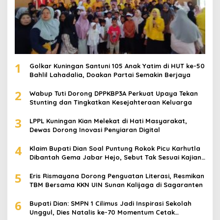
1
Golkar Kuningan Santuni 105 Anak Yatim di HUT ke-50
Bahlil Lahadalia, Doakan Partai Semakin Berjaya
2
Wabup Tuti Dorong DPPKBP3A Perkuat Upaya Tekan
Stunting dan Tingkatkan Kesejahteraan Keluarga
3
LPPL Kuningan Kian Melekat di Hati Masyarakat,
Dewas Dorong Inovasi Penyiaran Digital
4
Klaim Bupati Dian Soal Puntung Rokok Picu Karhutla
Dibantah Gema Jabar Hejo, Sebut Tak Sesuai Kajian
Ilmiah
5
Eris Rismayana Dorong Penguatan Literasi, Resmikan
TBM Bersama KKN UIN Sunan Kalijaga di Sagaranten
6
Bupati Dian: SMPN 1 Cilimus Jadi Inspirasi Sekolah
Unggul, Dies Natalis ke-70 Momentum Cetak