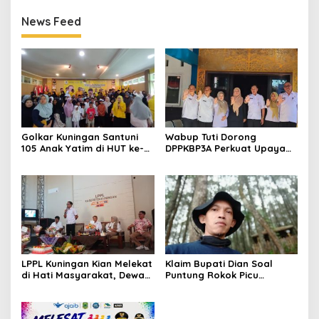
News Feed
Golkar Kuningan Santuni
Wabup Tuti Dorong
105 Anak Yatim di HUT ke-
DPPKBP3A Perkuat Upaya
50 Bahlil Lahadalia,
Tekan Stunting dan
Doakan Partai Semakin
Tingkatkan Kesejahteraan
Berjaya
Keluarga
LPPL Kuningan Kian Melekat
Klaim Bupati Dian Soal
di Hati Masyarakat, Dewas
Puntung Rokok Picu
Dorong Inovasi Penyiaran
Karhutla Dibantah Gema
Digital
Jabar Hejo, Sebut Tak
Sesuai Kajian Ilmiah