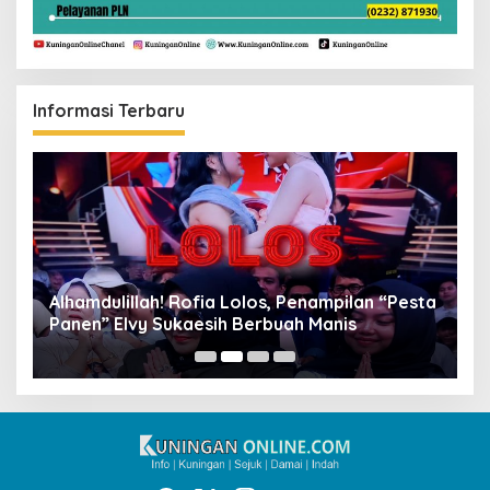
Informasi Terbaru
Alhamdulillah! Rofia Lolos, Penampilan “Pesta
D
Panen” Elvy Sukaesih Berbuah Manis
K
D