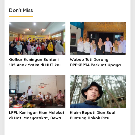
dan Kesejahteraan
Masyarakat
Don't Miss
Golkar Kuningan Santuni
Wabup Tuti Dorong
105 Anak Yatim di HUT ke-
DPPKBP3A Perkuat Upaya
50 Bahlil Lahadalia,
Tekan Stunting dan
Doakan Partai Semakin
Tingkatkan Kesejahteraan
Berjaya
Keluarga
LPPL Kuningan Kian Melekat
Klaim Bupati Dian Soal
di Hati Masyarakat, Dewas
Puntung Rokok Picu
Dorong Inovasi Penyiaran
Karhutla Dibantah Gema
Digital
Jabar Hejo, Sebut Tak
Sesuai Kajian Ilmiah