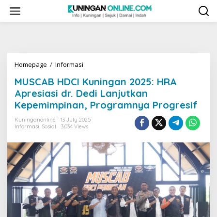
Skip
to
content
MUSCAB
Homepage
/
Informasi
HDCI
MUSCAB HDCI Kuningan 2025: HRA
Kuningan
2025:
Apresiasi dr. Dedi Lanjutkan
HRA
Kepemimpinan, Programnya Progresif
Apresiasi
dr.
Kuninganonline
13 July 2025
Dedi
Informasi
,
Sosial
3,034 Views
Lanjutkan
Kepemimpinan,
Programnya
Progresif