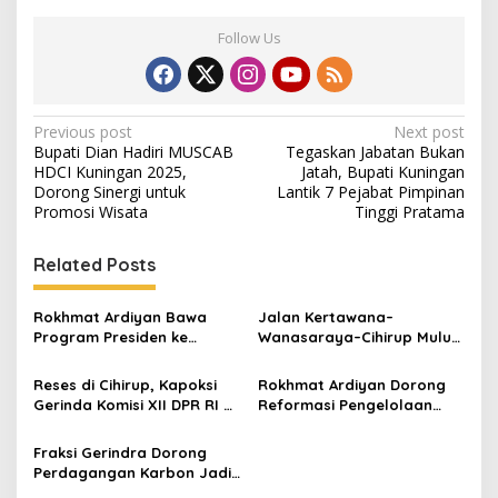
Follow Us
Post
Previous post
Next post
Bupati Dian Hadiri MUSCAB
Tegaskan Jabatan Bukan
navigation
HDCI Kuningan 2025,
Jatah, Bupati Kuningan
Dorong Sinergi untuk
Lantik 7 Pejabat Pimpinan
Promosi Wisata
Tinggi Pratama
Related Posts
Rokhmat Ardiyan Bawa
Jalan Kertawana–
Program Presiden ke
Wanasaraya–Cihirup Mulus,
Cigadung, 400 Sambungan
Warga Apresiasi
Listrik Gratis Disalurkan
Perjuangan Anggota DPR RI
Reses di Cihirup, Kapoksi
Rokhmat Ardiyan Dorong
Rokhmat Ardiyan
Gerinda Komisi XII DPR RI H
Reformasi Pengelolaan
Rokhmat Ardiyan Salurkan
Sampah untuk Wujudkan
PIP untuk 242 Siswa
Lingkungan Berkelanjutan
Fraksi Gerindra Dorong
Perdagangan Karbon Jadi
Instrumen Dekarbonisasi