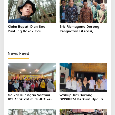
Klaim Bupati Dian Soal
Eris Rismayana Dorong
Puntung Rokok Picu
Penguatan Literasi,
Karhutla Dibantah Gema
Resmikan TBM Bersama
Jabar Hejo, Sebut Tak
KKN UIN Sunan Kalijaga di
Sesuai Kajian Ilmiah
Sagaranten
News Feed
Golkar Kuningan Santuni
Wabup Tuti Dorong
105 Anak Yatim di HUT ke-
DPPKBP3A Perkuat Upaya
50 Bahlil Lahadalia,
Tekan Stunting dan
Doakan Partai Semakin
Tingkatkan Kesejahteraan
Berjaya
Keluarga