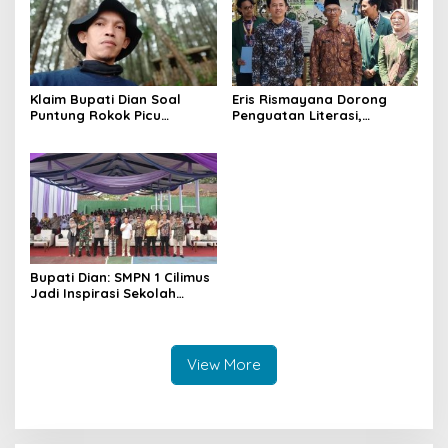
Klaim Bupati Dian Soal
Eris Rismayana Dorong
Puntung Rokok Picu
Penguatan Literasi,
Karhutla Dibantah Gema
Resmikan TBM Bersama
Jabar Hejo, Sebut Tak
KKN UIN Sunan Kalijaga di
Sesuai Kajian Ilmiah
Sagaranten
Bupati Dian: SMPN 1 Cilimus
Jadi Inspirasi Sekolah
Unggul, Dies Natalis ke-70
Momentum Cetak Generasi
Emas
View More