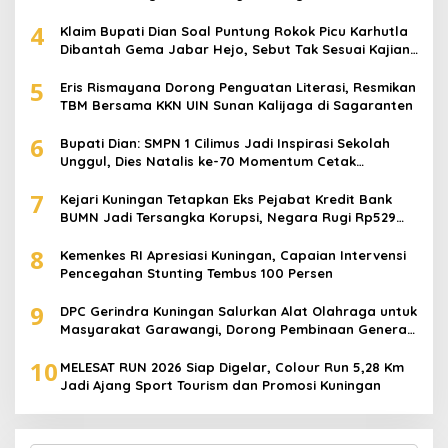
4
Klaim Bupati Dian Soal Puntung Rokok Picu Karhutla
Dibantah Gema Jabar Hejo, Sebut Tak Sesuai Kajian
Ilmiah
5
Eris Rismayana Dorong Penguatan Literasi, Resmikan
TBM Bersama KKN UIN Sunan Kalijaga di Sagaranten
6
Bupati Dian: SMPN 1 Cilimus Jadi Inspirasi Sekolah
Unggul, Dies Natalis ke-70 Momentum Cetak
Generasi Emas
7
Kejari Kuningan Tetapkan Eks Pejabat Kredit Bank
BUMN Jadi Tersangka Korupsi, Negara Rugi Rp529
Juta
8
Kemenkes RI Apresiasi Kuningan, Capaian Intervensi
Pencegahan Stunting Tembus 100 Persen
9
DPC Gerindra Kuningan Salurkan Alat Olahraga untuk
Masyarakat Garawangi, Dorong Pembinaan Generasi
Muda
10
MELESAT RUN 2026 Siap Digelar, Colour Run 5,28 Km
Jadi Ajang Sport Tourism dan Promosi Kuningan