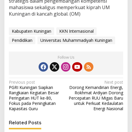
strategis dalam pengembangan kompetensi
mahasiswa sekaligus memperkuat kiprah UM
Kuningan di kancah global. (OM)
Kabupaten Kuningan
KKN Internasional
Pendidikan
Universitas Muhammadiyah Kuningan
Follow Us
Post
Previous post
Next post
PGRI Kuningan Siapkan
Dorong Kemandirian Energi,
navigation
Rangkaian Kegiatan Besar
Rokhmat Ardiyan Dorong
Peringatan HUT ke-80,
Percepatan RUU Migas Baru
Fokus pada Peningkatan
untuk Perkuat Kedaulatan
Kapasitas Guru
Energi Nasional
Related Posts