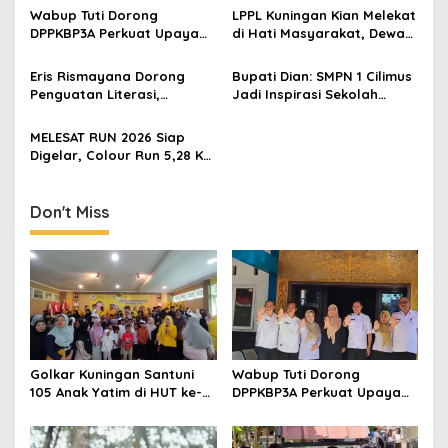
Wabup Tuti Dorong
LPPL Kuningan Kian Melekat
DPPKBP3A Perkuat Upaya
di Hati Masyarakat, Dewas
Tekan Stunting dan
Dorong Inovasi Penyiaran
Tingkatkan Kesejahteraan
Digital
Eris Rismayana Dorong
Bupati Dian: SMPN 1 Cilimus
Keluarga
Penguatan Literasi,
Jadi Inspirasi Sekolah
Resmikan TBM Bersama
Unggul, Dies Natalis ke-70
KKN UIN Sunan Kalijaga di
Momentum Cetak Generasi
MELESAT RUN 2026 Siap
Sagaranten
Emas
Digelar, Colour Run 5,28 Km
Jadi Ajang Sport Tourism
dan Promosi Kuningan
Don't Miss
Golkar Kuningan Santuni
Wabup Tuti Dorong
105 Anak Yatim di HUT ke-
DPPKBP3A Perkuat Upaya
50 Bahlil Lahadalia,
Tekan Stunting dan
Doakan Partai Semakin
Tingkatkan Kesejahteraan
Berjaya
Keluarga