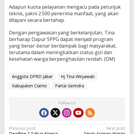
Adapun kuota pelayanan mengacu pada petunjuk
teknis, yakni 2.500 penerima manfaat, yang akan
dilayani secara bertahap.
Dengan pengawasan yang berkelanjutan, Tina
berharap Dapur SPPG dapat menjadi program
yang benar-benar berdampak bagi masyarakat,
terutama dalam meningkatkan status gizi dan
kesehatan warga berpenghasilan rendah. (OM)
Anggota DPRD Jabar
Hj Tina Wiryawati
Kabupaten Ciamis
Partai Gerindra
Follow Us
Post
Previous post
Next post
Deadline 2 Tahun Kinerja
Serap Aspirasi Warga