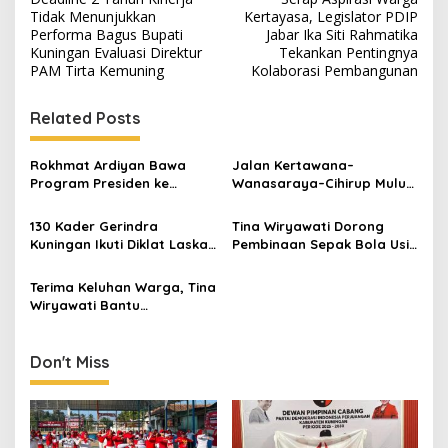
navigation
Tidak Menunjukkan
Kertayasa, Legislator PDIP
Performa Bagus Bupati
Jabar Ika Siti Rahmatika
Kuningan Evaluasi Direktur
Tekankan Pentingnya
PAM Tirta Kemuning
Kolaborasi Pembangunan
Related Posts
Rokhmat Ardiyan Bawa
Jalan Kertawana–
Program Presiden ke
Wanasaraya–Cihirup Mulus,
Cigadung, 400 Sambungan
Warga Apresiasi
Listrik Gratis Disalurkan
Perjuangan Anggota DPR RI
130 Kader Gerindra
Tina Wiryawati Dorong
Rokhmat Ardiyan
Kuningan Ikuti Diklat Laskar
Pembinaan Sepak Bola Usia
di Kiara Payung, Perkuat
Dini, Bagikan Pengalaman
Soliditas Hadapi Pileg 2029
Belajar dari Ajax dan
Terima Keluhan Warga, Tina
Feyenoord
Wiryawati Bantu
Pembangunan Lapangan
Bola dan Penanganan
Longsor di Cigadung
Don't Miss