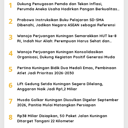
1
Dukung Penugasan Pemda dan Tekan Inflasi,
Perumda Aneka Usaha Hadirkan Pangan Berkualitas
Harga Terjangkau
2
Prabowo Instruksikan Buku Pelajaran SD-SMA
Dibenahi, Jadikan Negara ASEAN sebagai Referensi
3
Wanoja Perjuangan Kuningan Semarakkan HUT ke-8
RI, Indah Nur Aliah: Perempuan Harus Sehat dan
Berdaya
4
Wanoja Perjuangan Kuningan Konsolidasikan
Organisasi, Dukung Kegiatan Positif Generasi Muda
5
Pertina Kuningan Bidik Dua Medali Emas, Pembinaan
Atlet Jadi Prioritas 2026-2030
6
Lift Gedung Setda Kuningan Segera Dilelang,
Anggaran Naik Jadi Rp1,2 Miliar
7
Musda Golkar Kuningan Diusulkan Digelar September
2026, Panitia Mulai Matangkan Persiapan
8
Rp38 Miliar Disiapkan, 50 Paket Jalan Kuningan
Ditarget Tangani 22 Kilometer