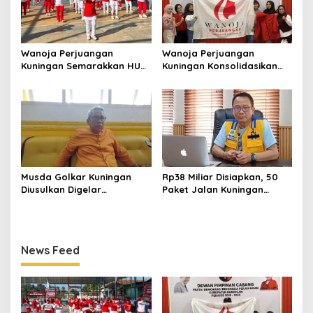
Wanoja Perjuangan
Wanoja Perjuangan
Kuningan Semarakkan HUT
Kuningan Konsolidasikan
ke-8 RI, Indah Nur Aliah:
Organisasi, Dukung
Perempuan Harus Sehat
Kegiatan Positif Generasi
dan Berdaya
Muda
Musda Golkar Kuningan
Rp38 Miliar Disiapkan, 50
Diusulkan Digelar
Paket Jalan Kuningan
September 2026, Panitia
Ditarget Tangani 22
Mulai Matangkan Persiapan
Kilometer
News Feed