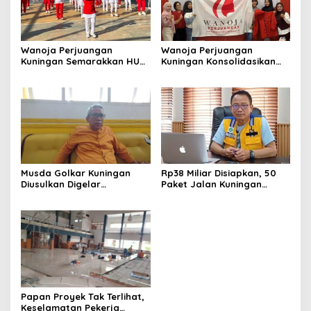
Wanoja Perjuangan
Wanoja Perjuangan
Kuningan Semarakkan HUT
Kuningan Konsolidasikan
ke-8 RI, Indah Nur Aliah:
Organisasi, Dukung
Perempuan Harus Sehat
Kegiatan Positif Generasi
dan Berdaya
Muda
Musda Golkar Kuningan
Rp38 Miliar Disiapkan, 50
Diusulkan Digelar
Paket Jalan Kuningan
September 2026, Panitia
Ditarget Tangani 22
Mulai Matangkan Persiapan
Kilometer
Papan Proyek Tak Terlihat,
Keselamatan Pekerja