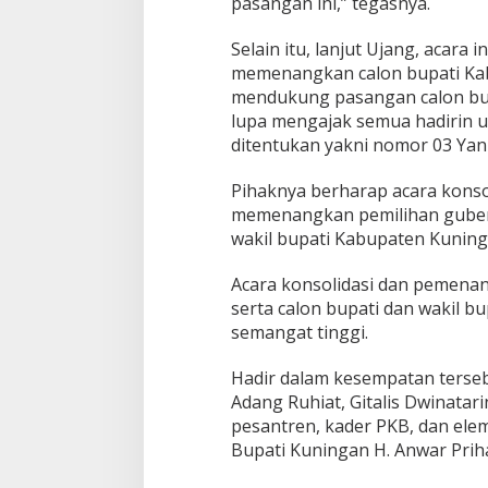
pasangan ini,” tegasnya.
Selain itu, lanjut Ujang, acara 
memenangkan calon bupati Ka
mendukung pasangan calon bupa
lupa mengajak semua hadirin 
ditentukan yakni nomor 03 Yan
Pihaknya berharap acara kons
memenangkan pemilihan gubernu
wakil bupati Kabupaten Kuning
Acara konsolidasi dan pemenan
serta calon bupati dan wakil 
semangat tinggi.
Hadir dalam kesempatan terseb
Adang Ruhiat, Gitalis Dwinata
pesantren, kader PKB, dan eleme
Bupati Kuningan H. Anwar Priha