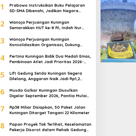
1
Prabowo Instruksikan Buku Pelajaran
SD-SMA Dibenahi, Jadikan Negara
ASEAN sebagai Referensi
2
Wanoja Perjuangan Kuningan
Semarakkan HUT ke-8 RI, Indah Nur
Aliah: Perempuan Harus Sehat dan
3
Berdaya
Wanoja Perjuangan Kuningan
Konsolidasikan Organisasi, Dukung
Kegiatan Positif Generasi Muda
4
Pertina Kuningan Bidik Dua Medali Emas,
Pembinaan Atlet Jadi Prioritas 2026-
2030
5
Lift Gedung Setda Kuningan Segera
Dilelang, Anggaran Naik Jadi Rp1,2
Miliar
6
Musda Golkar Kuningan Diusulkan
Digelar September 2026, Panitia Mulai
Matangkan Persiapan
7
Rp38 Miliar Disiapkan, 50 Paket Jalan
Kuningan Ditarget Tangani 22 Kilometer
8
Papan Proyek Tak Terlihat, Keselamatan
Pekerja Disorot dalam Rehab Gedung
DPRD Kuningan