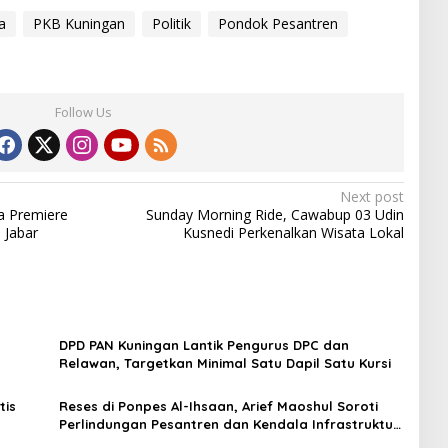
a
PKB Kuningan
Politik
Pondok Pesantren
Follow Us
Next post
ka Premiere
Sunday Morning Ride, Cawabup 03 Udin
 Jabar
Kusnedi Perkenalkan Wisata Lokal
DPD PAN Kuningan Lantik Pengurus DPC dan
Relawan, Targetkan Minimal Satu Dapil Satu Kursi
tis
Reses di Ponpes Al-Ihsaan, Arief Maoshul Soroti
Perlindungan Pesantren dan Kendala Infrastruktur
Desa