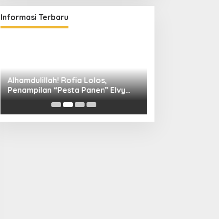
Informasi Terbaru
Alhamdulillah! Rofia Lolos,
Diskominfo Kuni
Penampilan “Pesta Panen” Elvy
Bangun Kolaboras
Sukaesih Berbuah Manis
Digital hingga D