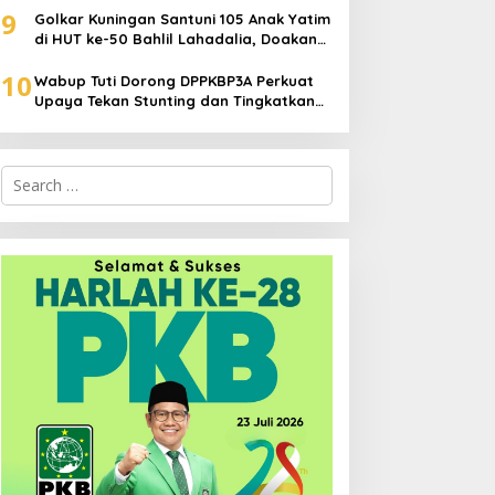
9
Golkar Kuningan Santuni 105 Anak Yatim
di HUT ke-50 Bahlil Lahadalia, Doakan
Partai Semakin Berjaya
10
Wabup Tuti Dorong DPPKBP3A Perkuat
Upaya Tekan Stunting dan Tingkatkan
Kesejahteraan Keluarga
Search
for: