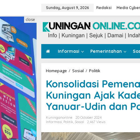
Skip
to
Sunday, August 9, 2026
Redaksi
Media Cybe
content
close
Informasi
Pemerintahan
Sos
Konsolidasi
Homepage
/
Sosial
/
Politik
Pemenangan,
Konsolidasi Pemen
Ketua
DPC
Kuningan Ajak Kad
PKB
Kuningan
Yanuar-Udin dan Pa
Ajak
Kader
Menangkan
Kuninganonline
20 October 2024
Paslon
Informasi
,
Politik
,
Sosial
2,467 Views
03
Yanuar-
Udin