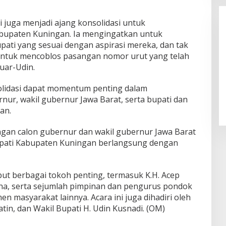
ini juga menjadi ajang konsolidasi untuk
bupaten Kuningan. Ia mengingatkan untuk
ti yang sesuai dengan aspirasi mereka, dan tak
untuk mencoblos pasangan nomor urut yang telah
uar-Udin.
LPPL Kuningan Kian Melekat di
olidasi dapat momentum penting dalam
Hati Masyarakat, Dewas Dorong
r, wakil gubernur Jawa Barat, serta bupati dan
Inovasi Penyiaran Digital
an.
gan calon gubernur dan wakil gubernur Jawa Barat
bupati Kabupaten Kuningan berlangsung dengan
ut berbagai tokoh penting, termasuk K.H. Acep
rina, serta sejumlah pimpinan dan pengurus pondok
n masyarakat lainnya. Acara ini juga dihadiri oleh
tin, dan Wakil Bupati H. Udin Kusnadi. (OM)