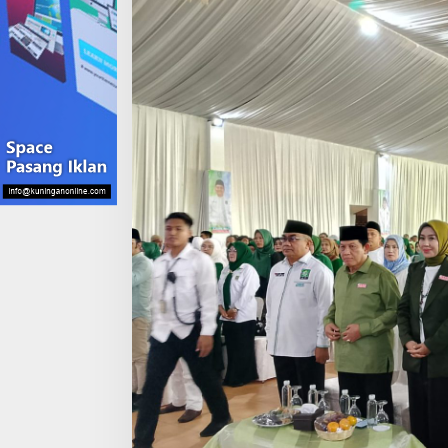
dan
Paslon
01
Jabar
Acep-
Gita