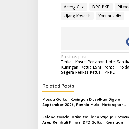
Aceng-Gita
DPC PKB
Pilkad
Ujang Kosasih
Yanuar-Udin
Post
Previous post
Terkait Kasus Perizinan Hotel Santi
navigation
Kuningan, Ketua LSM Frontal : Polda
Segera Periksa Ketua TKPRD
Related Posts
Musda Golkar Kuningan Diusulkan Digelar
September 2026, Panitia Mulai Matangkan
Persiapan
Jelang Musda, Raka Maulana Wijaya Optimis
Asep Kembali Pimpin DPD Golkar Kuningan