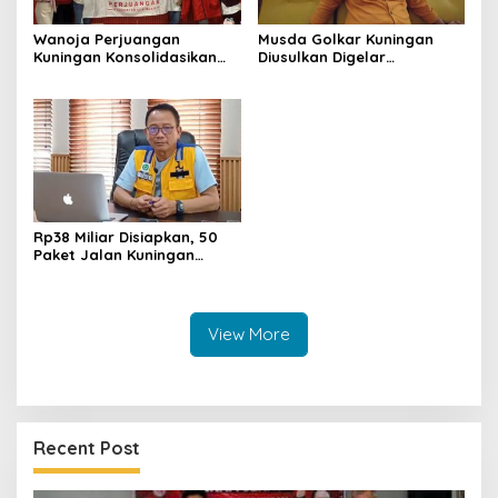
Wanoja Perjuangan
Musda Golkar Kuningan
Kuningan Konsolidasikan
Diusulkan Digelar
Organisasi, Dukung
September 2026, Panitia
Kegiatan Positif Generasi
Mulai Matangkan Persiapan
Muda
Rp38 Miliar Disiapkan, 50
Paket Jalan Kuningan
Ditarget Tangani 22
Kilometer
View More
Recent Post