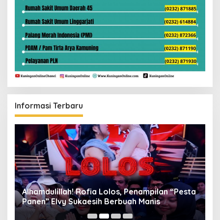
Informasi Terbaru
Alhamdulillah! Rofia Lolos, Penampilan “Pesta
D
Panen” Elvy Sukaesih Berbuah Manis
K
D