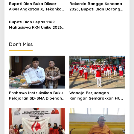
Jabar Hejo, Sebut Tak
Umrah Kuningan, Minta Hak
Bupati Dian Buka Diksar
Rakerda Bangga Kencana
Sesuai Kajian Ilmiah
Jemaah Dipenuhi
AKAR Angkatan X, Tekankan
2026, Bupati Dian Dorong
Pentingnya Karakter dan
Sinergi Lintas Sektor
Kepedulian Lingkungan
Bangun Keluarga
Bupati Dian Lepas 1.169
Berkualitas
Mahasiswa KKN Uniku 2026,
Tekankan Inovasi
Sederhana untuk Kemajuan
Desa
Don't Miss
Prabowo Instruksikan Buku
Wanoja Perjuangan
Pelajaran SD-SMA Dibenahi,
Kuningan Semarakkan HUT
Jadikan Negara ASEAN
ke-8 RI, Indah Nur Aliah:
sebagai Referensi
Perempuan Harus Sehat
dan Berdaya