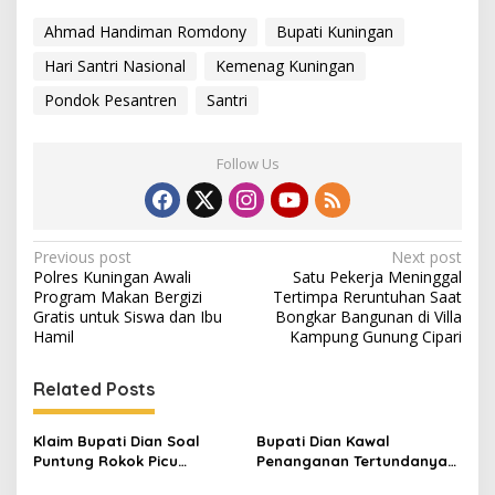
Ahmad Handiman Romdony
Bupati Kuningan
Hari Santri Nasional
Kemenag Kuningan
Pondok Pesantren
Santri
Follow Us
Post
Previous post
Next post
Polres Kuningan Awali
Satu Pekerja Meninggal
navigation
Program Makan Bergizi
Tertimpa Reruntuhan Saat
Gratis untuk Siswa dan Ibu
Bongkar Bangunan di Villa
Hamil
Kampung Gunung Cipari
Related Posts
Klaim Bupati Dian Soal
Bupati Dian Kawal
Puntung Rokok Picu
Penanganan Tertundanya
Karhutla Dibantah Gema
Keberangkatan 95 Jemaah