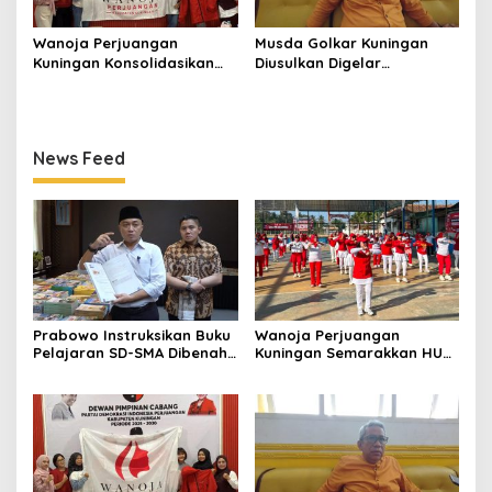
Wanoja Perjuangan
Musda Golkar Kuningan
Kuningan Konsolidasikan
Diusulkan Digelar
Organisasi, Dukung
September 2026, Panitia
Kegiatan Positif Generasi
Mulai Matangkan Persiapan
Muda
News Feed
Prabowo Instruksikan Buku
Wanoja Perjuangan
Pelajaran SD-SMA Dibenahi,
Kuningan Semarakkan HUT
Jadikan Negara ASEAN
ke-8 RI, Indah Nur Aliah:
sebagai Referensi
Perempuan Harus Sehat
dan Berdaya