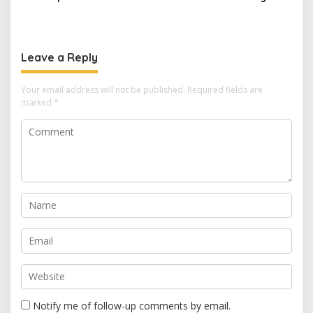
Unggul, Dies Natalis ke-70
untuk Masyarakat
Momentum Cetak Generasi
Garawangi, Dorong
Emas
Pembinaan Generasi Muda
Leave a Reply
Your email address will not be published.
Required fields are
marked
*
Notify me of follow-up comments by email.