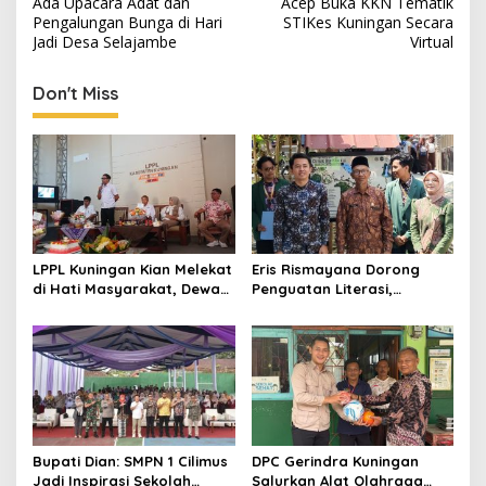
Ada Upacara Adat dan
Acep Buka KKN Tematik
navigation
Pengalungan Bunga di Hari
STIKes Kuningan Secara
Jadi Desa Selajambe
Virtual
Don't Miss
LPPL Kuningan Kian Melekat
Eris Rismayana Dorong
di Hati Masyarakat, Dewas
Penguatan Literasi,
Dorong Inovasi Penyiaran
Resmikan TBM Bersama
Digital
KKN UIN Sunan Kalijaga di
Sagaranten
Bupati Dian: SMPN 1 Cilimus
DPC Gerindra Kuningan
Jadi Inspirasi Sekolah
Salurkan Alat Olahraga