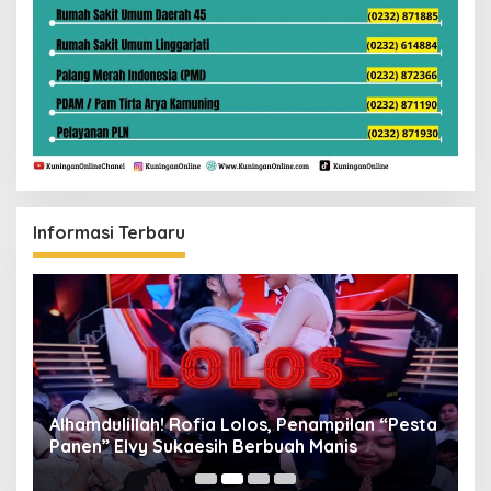
Informasi Terbaru
Alhamdulillah! Rofia Lolos, Penampilan “Pesta
D
Panen” Elvy Sukaesih Berbuah Manis
K
D