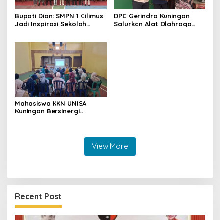
Bupati Dian: SMPN 1 Cilimus
DPC Gerindra Kuningan
Jadi Inspirasi Sekolah
Salurkan Alat Olahraga
Unggul, Dies Natalis ke-70
untuk Masyarakat
Momentum Cetak Generasi
Garawangi, Dorong
Emas
Pembinaan Generasi Muda
Mahasiswa KKN UNISA
Kuningan Bersinergi
dengan PKK dan
Puskesmas, Fokus Edukasi
ASI, Cegah Stunting hingga
Perawatan Lansia
View More
Recent Post