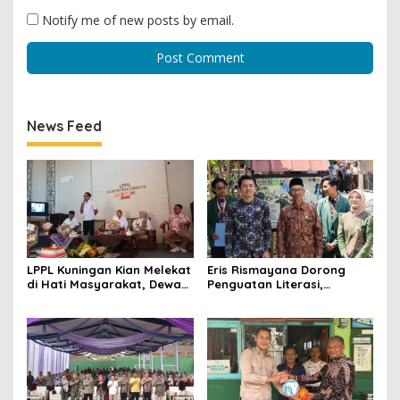
Notify me of new posts by email.
News Feed
LPPL Kuningan Kian Melekat
Eris Rismayana Dorong
di Hati Masyarakat, Dewas
Penguatan Literasi,
Dorong Inovasi Penyiaran
Resmikan TBM Bersama
Digital
KKN UIN Sunan Kalijaga di
Sagaranten