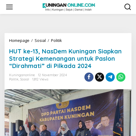
Skip
to
content
HUT
Homepage
/
Sosial
/
Politik
ke-
HUT ke-13, NasDem Kuningan Siapkan
13,
NasDem
Strategi Kemenangan untuk Paslon
Kuningan
“Dirahmati” di Pilkada 2024
Siapkan
Strategi
Kuninganonline
12 November 2024
Kemenangan
Politik
,
Sosial
1,812 Views
untuk
Paslon
"Dirahmati"
di
Pilkada
2024