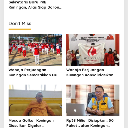
Sekretaris Baru PKB
S Anggota Dewan
Kuningan, Aras Siap Dorong
Peran Pemuda dalam
Politik
Don't Miss
Wanoja Perjuangan
Wanoja Perjuangan
Kuningan Semarakkan HUT
Kuningan Konsolidasikan
ke-8 RI, Indah Nur Aliah:
Organisasi, Dukung
Perempuan Harus Sehat
Kegiatan Positif Generasi
dan Berdaya
Muda
Musda Golkar Kuningan
Rp38 Miliar Disiapkan, 50
Diusulkan Digelar
Paket Jalan Kuningan