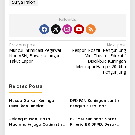
Surya Paloh
Follow Us
Post
Previous post
Next post
Muncul Intimidasi Pegawai
Respon Positif, Pengunjung
navigation
Non ASN, Bawaslu Jangan
Mini Theater Edukatif
Takut Lapor
Disdikbud Kuningan
Mencapai Hampir 20 Ribu
Pengunjung
Related Posts
Musda Golkar Kuningan
DPD PAN Kuningan Lantik
Diusulkan Digelar
Pengurus DPC dan
September 2026, Panitia
Relawan, Targetkan
Mulai Matangkan Persiapan
Minimal Satu Dapil Satu
Jelang Musda, Raka
PC IMM Kuningan Soroti
Kursi
Maulana Wijaya Optimistis
Kinerja BK DPRD, Desak
Asep Kembali Pimpin DPD
Transparansi Penanganan
Golkar Kuningan
Dugaan Pelanggaran Etika