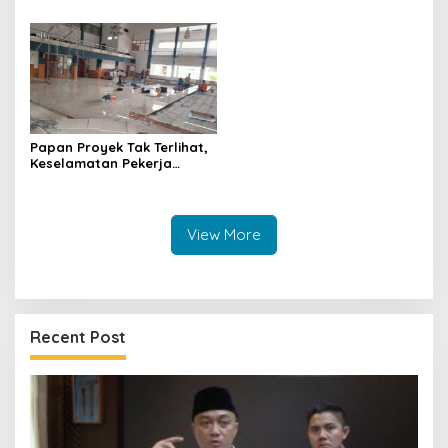
September 2026, Panitia
Ditarget Tangani 22
Mulai Matangkan Persiapan
Kilometer
Papan Proyek Tak Terlihat,
Keselamatan Pekerja
Disorot dalam Rehab
Gedung DPRD Kuningan
View More
Recent Post