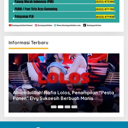
Informasi Terbaru
Alhamdulillah! Rofia Lolos, Penampilan “Pesta
D
Panen” Elvy Sukaesih Berbuah Manis
K
D