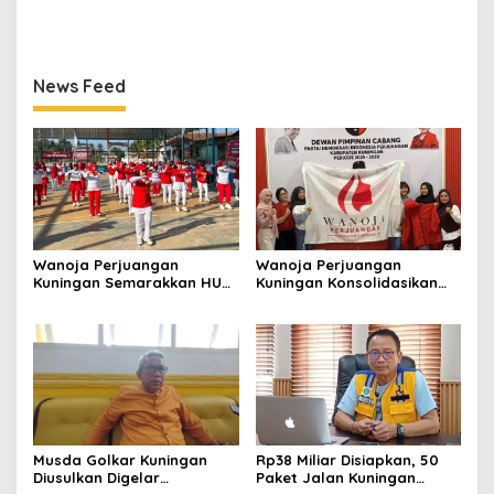
September 2026, Panitia
Ditarget Tangani 22
Mulai Matangkan Persiapan
Kilometer
News Feed
Wanoja Perjuangan
Wanoja Perjuangan
Kuningan Semarakkan HUT
Kuningan Konsolidasikan
ke-8 RI, Indah Nur Aliah:
Organisasi, Dukung
Perempuan Harus Sehat
Kegiatan Positif Generasi
dan Berdaya
Muda
Musda Golkar Kuningan
Rp38 Miliar Disiapkan, 50
Diusulkan Digelar
Paket Jalan Kuningan