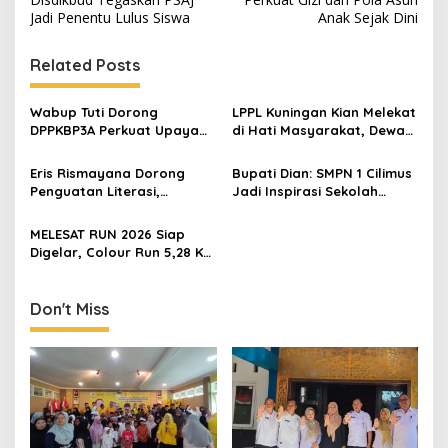
Jadi Penentu Lulus Siswa
Anak Sejak Dini
Related Posts
Wabup Tuti Dorong
LPPL Kuningan Kian Melekat
DPPKBP3A Perkuat Upaya
di Hati Masyarakat, Dewas
Tekan Stunting dan
Dorong Inovasi Penyiaran
Tingkatkan Kesejahteraan
Digital
Eris Rismayana Dorong
Bupati Dian: SMPN 1 Cilimus
Keluarga
Penguatan Literasi,
Jadi Inspirasi Sekolah
Resmikan TBM Bersama
Unggul, Dies Natalis ke-70
KKN UIN Sunan Kalijaga di
Momentum Cetak Generasi
MELESAT RUN 2026 Siap
Sagaranten
Emas
Digelar, Colour Run 5,28 Km
Jadi Ajang Sport Tourism
dan Promosi Kuningan
Don't Miss