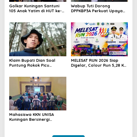
Golkar Kuningan Santuni
Wabup Tuti Dorong
105 Anak Yatim di HUT ke-
DPPKBP3A Perkuat Upaya
50 Bahlil Lahadalia,
Tekan Stunting dan
Doakan Partai Semakin
Tingkatkan Kesejahteraan
Berjaya
Keluarga
Klaim Bupati Dian Soal
MELESAT RUN 2026 Siap
Puntung Rokok Picu
Digelar, Colour Run 5,28 Km
Karhutla Dibantah Gema
Jadi Ajang Sport Tourism
Jabar Hejo, Sebut Tak
dan Promosi Kuningan
Sesuai Kajian Ilmiah
Mahasiswa KKN UNISA
Kuningan Bersinergi
dengan PKK dan
Puskesmas, Fokus Edukasi
ASI, Cegah Stunting hingga