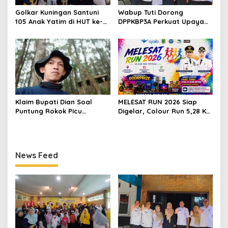
Golkar Kuningan Santuni
Wabup Tuti Dorong
105 Anak Yatim di HUT ke-
DPPKBP3A Perkuat Upaya
50 Bahlil Lahadalia,
Tekan Stunting dan
Doakan Partai Semakin
Tingkatkan Kesejahteraan
Berjaya
Keluarga
Klaim Bupati Dian Soal
MELESAT RUN 2026 Siap
Puntung Rokok Picu
Digelar, Colour Run 5,28 Km
Karhutla Dibantah Gema
Jadi Ajang Sport Tourism
Jabar Hejo, Sebut Tak
dan Promosi Kuningan
Sesuai Kajian Ilmiah
News Feed