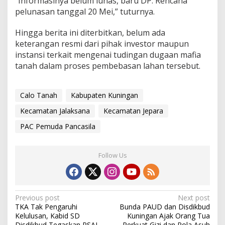
“Informasinya belum lunas, baru DP. Rencana
pelunasan tanggal 20 Mei,” tuturnya.
Hingga berita ini diterbitkan, belum ada
keterangan resmi dari pihak investor maupun
instansi terkait mengenai tudingan dugaan mafia
tanah dalam proses pembebasan lahan tersebut.
Calo Tanah
Kabupaten Kuningan
Kecamatan Jalaksana
Kecamatan Jepara
PAC Pemuda Pancasila
Follow Us
Post
Previous post
Next post
TKA Tak Pengaruhi
Bunda PAUD dan Disdikbud
navigation
Kelulusan, Kabid SD
Kuningan Ajak Orang Tua
Disdikbud Tegaskan PSAJ
Perkuat Gizi dan Pola Asuh