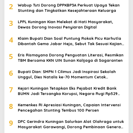
2
Wabup Tuti Dorong DPPKBP3A Perkuat Upaya Tekan
Stunting dan Tingkatkan Kesejahteraan Keluarga
3
LPPL Kuningan Kian Melekat di Hati Masyarakat,
Dewas Dorong Inovasi Penyiaran Digital
4
Klaim Bupati Dian Soal Puntung Rokok Picu Karhutla
Dibantah Gema Jabar Hejo, Sebut Tak Sesuai Kajian
Ilmiah
5
Eris Rismayana Dorong Penguatan Literasi, Resmikan
TBM Bersama KKN UIN Sunan Kalijaga di Sagaranten
6
Bupati Dian: SMPN 1 Cilimus Jadi Inspirasi Sekolah
Unggul, Dies Natalis ke-70 Momentum Cetak
Generasi Emas
7
Kejari Kuningan Tetapkan Eks Pejabat Kredit Bank
BUMN Jadi Tersangka Korupsi, Negara Rugi Rp529
Juta
8
Kemenkes RI Apresiasi Kuningan, Capaian Intervensi
Pencegahan Stunting Tembus 100 Persen
9
DPC Gerindra Kuningan Salurkan Alat Olahraga untuk
Masyarakat Garawangi, Dorong Pembinaan Generasi
Muda