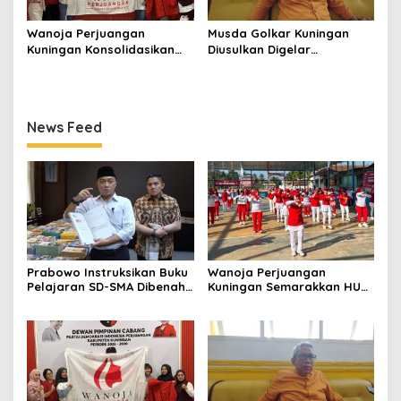
Wanoja Perjuangan
Musda Golkar Kuningan
Kuningan Konsolidasikan
Diusulkan Digelar
Organisasi, Dukung
September 2026, Panitia
Kegiatan Positif Generasi
Mulai Matangkan Persiapan
Muda
News Feed
Prabowo Instruksikan Buku
Wanoja Perjuangan
Pelajaran SD-SMA Dibenahi,
Kuningan Semarakkan HUT
Jadikan Negara ASEAN
ke-8 RI, Indah Nur Aliah:
sebagai Referensi
Perempuan Harus Sehat
dan Berdaya