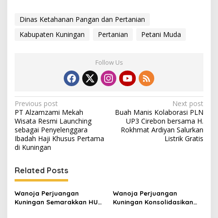
Dinas Ketahanan Pangan dan Pertanian
Kabupaten Kuningan
Pertanian
Petani Muda
Follow Us
Post
Previous post
Next post
PT Alzamzami Mekah
Buah Manis Kolaborasi PLN
navigation
Wisata Resmi Launching
UP3 Cirebon bersama H.
sebagai Penyelenggara
Rokhmat Ardiyan Salurkan
Ibadah Haji Khusus Pertama
Listrik Gratis
di Kuningan
Related Posts
Wanoja Perjuangan
Wanoja Perjuangan
Kuningan Semarakkan HUT
Kuningan Konsolidasikan
ke-8 RI, Indah Nur Aliah:
Organisasi, Dukung