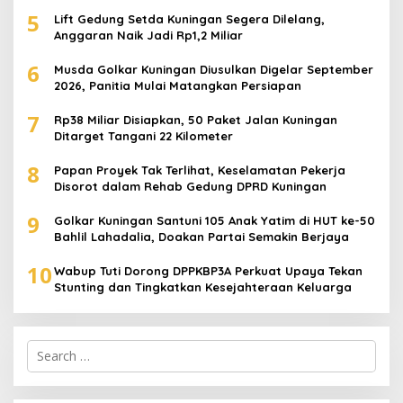
5
Lift Gedung Setda Kuningan Segera Dilelang,
Anggaran Naik Jadi Rp1,2 Miliar
6
Musda Golkar Kuningan Diusulkan Digelar September
2026, Panitia Mulai Matangkan Persiapan
7
Rp38 Miliar Disiapkan, 50 Paket Jalan Kuningan
Ditarget Tangani 22 Kilometer
8
Papan Proyek Tak Terlihat, Keselamatan Pekerja
Disorot dalam Rehab Gedung DPRD Kuningan
9
Golkar Kuningan Santuni 105 Anak Yatim di HUT ke-50
Bahlil Lahadalia, Doakan Partai Semakin Berjaya
10
Wabup Tuti Dorong DPPKBP3A Perkuat Upaya Tekan
Stunting dan Tingkatkan Kesejahteraan Keluarga
Search
for: