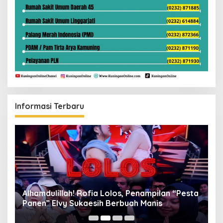
Informasi Terbaru
Alhamdulillah! Rofia Lolos, Penampilan “Pesta
D
Panen” Elvy Sukaesih Berbuah Manis
K
D