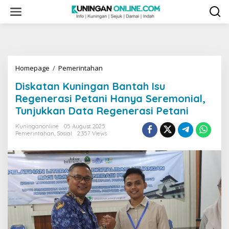
Skip
to
content
Diskatan
Homepage
/
Pemerintahan
Kuningan
Diskatan Kuningan Bantah Isu
Bantah
Isu
Regenerasi Petani Hanya Seremonial,
Regenerasi
Tunjukkan Data Regenerasi Petani
Petani
Hanya
Kuninganonline
05 August 2025
Seremonial,
Pemerintahan
,
Sosial
2,357 Views
Tunjukkan
Data
Regenerasi
Petani