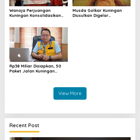
Wanoja Perjuangan
Musda Golkar Kuningan
Kuningan Konsolidasikan
Diusulkan Digelar
Organisasi, Dukung
September 2026, Panitia
Kegiatan Positif Generasi
Mulai Matangkan Persiapan
Muda
Rp38 Miliar Disiapkan, 50
Paket Jalan Kuningan
Ditarget Tangani 22
Kilometer
View More
Recent Post