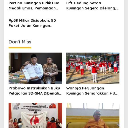
Perempuan Harus Sehat
Kegiatan Positif Generasi
Pertina Kuningan Bidik Dua
Lift Gedung Setda
dan Berdaya
Muda
Medali Emas, Pembinaan
Kuningan Segera Dilelang,
Atlet Jadi Prioritas 2026-
Anggaran Naik Jadi Rp1,2
2030
Miliar
Rp38 Miliar Disiapkan, 50
Paket Jalan Kuningan
Ditarget Tangani 22
Kilometer
Don't Miss
Prabowo Instruksikan Buku
Wanoja Perjuangan
Pelajaran SD-SMA Dibenahi,
Kuningan Semarakkan HUT
Jadikan Negara ASEAN
ke-8 RI, Indah Nur Aliah:
sebagai Referensi
Perempuan Harus Sehat
dan Berdaya