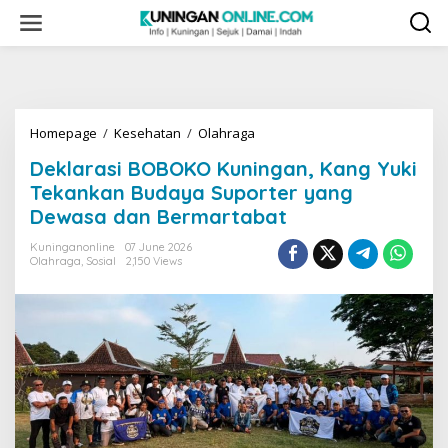
Skip
to
content
Deklarasi
Homepage
/
Kesehatan
/
Olahraga
BOBOKO
Deklarasi BOBOKO Kuningan, Kang Yuki
Kuningan,
Kang
Tekankan Budaya Suporter yang
Yuki
Dewasa dan Bermartabat
Tekankan
Budaya
Kuninganonline
07 June 2026
Suporter
Olahraga
,
Sosial
2,150 Views
yang
Dewasa
dan
Bermartabat