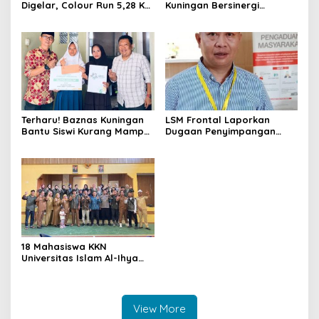
Digelar, Colour Run 5,28 Km
Kuningan Bersinergi
Jadi Ajang Sport Tourism
dengan PKK dan
dan Promosi Kuningan
Puskesmas, Fokus Edukasi
ASI, Cegah Stunting hingga
Perawatan Lansia
Terharu! Baznas Kuningan
LSM Frontal Laporkan
Bantu Siswi Kurang Mampu
Dugaan Penyimpangan
Miliki Seragam SMK,
Dana GU Disdik Rp3,1 Miliar
Semangat Belajarnya Tak
ke KPK, Uha: APBD Bukan
Pernah Padam
Dana Talangan Pejabat
18 Mahasiswa KKN
Universitas Islam Al-Ihya
Kuningan Mulai Mengabdi di
Desa Linggamekar,
Ditandai Pemasangan Vest
View More