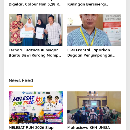
Digelar, Colour Run 5,28 Km
Kuningan Bersinergi
Jadi Ajang Sport Tourism
dengan PKK dan
dan Promosi Kuningan
Puskesmas, Fokus Edukasi
ASI, Cegah Stunting hingga
Perawatan Lansia
Terharu! Baznas Kuningan
LSM Frontal Laporkan
Bantu Siswi Kurang Mampu
Dugaan Penyimpangan
Miliki Seragam SMK,
Dana GU Disdik Rp3,1 Miliar
Semangat Belajarnya Tak
ke KPK, Uha: APBD Bukan
Pernah Padam
Dana Talangan Pejabat
News Feed
MELESAT RUN 2026 Siap
Mahasiswa KKN UNISA