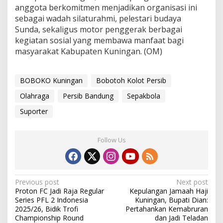
anggota berkomitmen menjadikan organisasi ini
sebagai wadah silaturahmi, pelestari budaya
Sunda, sekaligus motor penggerak berbagai
kegiatan sosial yang membawa manfaat bagi
masyarakat Kabupaten Kuningan. (OM)
BOBOKO Kuningan
Bobotoh Kolot Persib
Olahraga
Persib Bandung
Sepakbola
Suporter
Follow Us
Post
Previous post
Next post
Proton FC Jadi Raja Regular
Kepulangan Jamaah Haji
navigation
Series PFL 2 Indonesia
Kuningan, Bupati Dian:
2025/26, Bidik Trofi
Pertahankan Kemabruran
Championship Round
dan Jadi Teladan