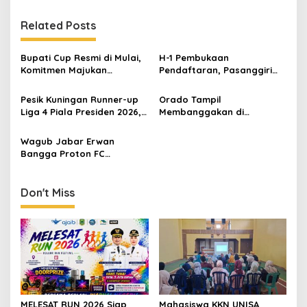
Related Posts
Bupati Cup Resmi di Mulai,
H-1 Pembukaan
Komitmen Majukan
Pendaftaran, Pasanggiri
Olahraga Sepakbola
Mojang Jajaka Kabupaten
Kuningan 2026 Siap Cetak
Pesik Kuningan Runner-up
Orado Tampil
Duta Budaya dan
Liga 4 Piala Presiden 2026,
Membanggakan di
Pariwisata
Ratusan Warga Nobar di
Porpemdes III 2026, Ketua
Taman Kota Rayakan
Pengcab dr Agah : Saatnya
Wagub Jabar Erwan
Perjuangan Laskar Kuda
Domino Naik Kelas dan
Bangga Proton FC
Ciremai
Dikenal Luas Masyarakat
Kuningan, Target
Selanjutnya Bersinar di PFL
1 dan PON 2028
Don't Miss
MELESAT RUN 2026 Siap
Mahasiswa KKN UNISA