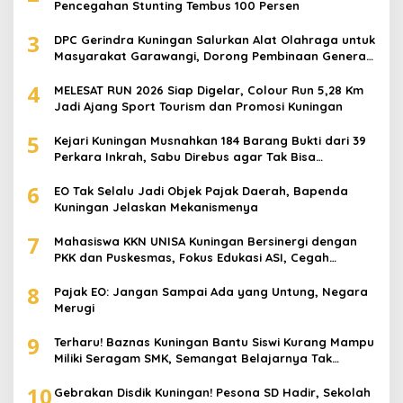
Pencegahan Stunting Tembus 100 Persen
3
DPC Gerindra Kuningan Salurkan Alat Olahraga untuk
Masyarakat Garawangi, Dorong Pembinaan Generasi
Muda
4
MELESAT RUN 2026 Siap Digelar, Colour Run 5,28 Km
Jadi Ajang Sport Tourism dan Promosi Kuningan
5
Kejari Kuningan Musnahkan 184 Barang Bukti dari 39
Perkara Inkrah, Sabu Direbus agar Tak Bisa
Digunakan Lagi
6
EO Tak Selalu Jadi Objek Pajak Daerah, Bapenda
Kuningan Jelaskan Mekanismenya
7
Mahasiswa KKN UNISA Kuningan Bersinergi dengan
PKK dan Puskesmas, Fokus Edukasi ASI, Cegah
Stunting hingga Perawatan Lansia
8
Pajak EO: Jangan Sampai Ada yang Untung, Negara
Merugi
9
Terharu! Baznas Kuningan Bantu Siswi Kurang Mampu
Miliki Seragam SMK, Semangat Belajarnya Tak
Pernah Padam
10
Gebrakan Disdik Kuningan! Pesona SD Hadir, Sekolah