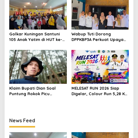
Golkar Kuningan Santuni
Wabup Tuti Dorong
105 Anak Yatim di HUT ke-
DPPKBP3A Perkuat Upaya
50 Bahlil Lahadalia,
Tekan Stunting dan
Doakan Partai Semakin
Tingkatkan Kesejahteraan
Berjaya
Keluarga
Klaim Bupati Dian Soal
MELESAT RUN 2026 Siap
Puntung Rokok Picu
Digelar, Colour Run 5,28 Km
Karhutla Dibantah Gema
Jadi Ajang Sport Tourism
Jabar Hejo, Sebut Tak
dan Promosi Kuningan
Sesuai Kajian Ilmiah
News Feed