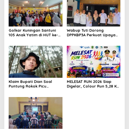
Golkar Kuningan Santuni
Wabup Tuti Dorong
105 Anak Yatim di HUT ke-
DPPKBP3A Perkuat Upaya
50 Bahlil Lahadalia,
Tekan Stunting dan
Doakan Partai Semakin
Tingkatkan Kesejahteraan
Berjaya
Keluarga
Klaim Bupati Dian Soal
MELESAT RUN 2026 Siap
Puntung Rokok Picu
Digelar, Colour Run 5,28 Km
Karhutla Dibantah Gema
Jadi Ajang Sport Tourism
Jabar Hejo, Sebut Tak
dan Promosi Kuningan
Sesuai Kajian Ilmiah