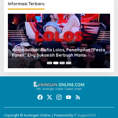
Informasi Terbaru
Alhamdulillah! Rofia Lolos, Penampilan “Pesta
D
Panen” Elvy Sukaesih Berbuah Manis
K
D
Copyright © Kuningan Online | Powered By
IT Support KO