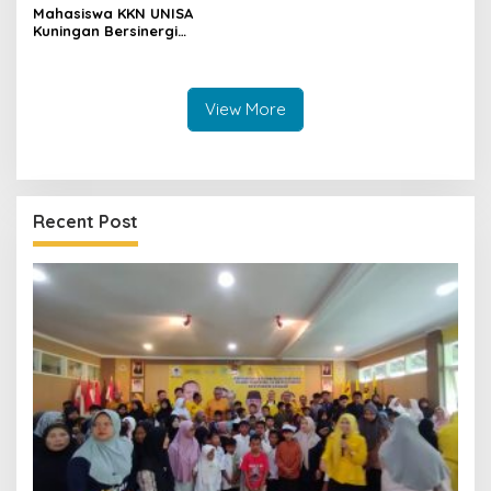
Mahasiswa KKN UNISA
Kuningan Bersinergi
dengan PKK dan
Puskesmas, Fokus Edukasi
ASI, Cegah Stunting hingga
Perawatan Lansia
View More
Recent Post