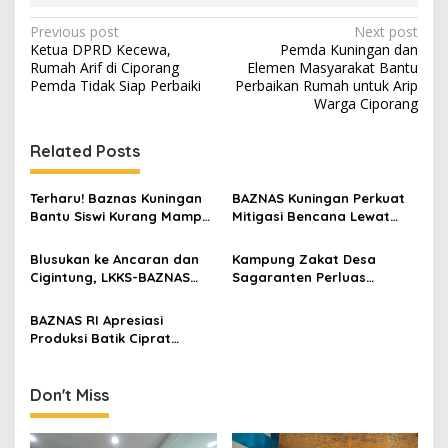
Post
Previous post
Next post
Ketua DPRD Kecewa,
Pemda Kuningan dan
navigation
Rumah Arif di Ciporang
Elemen Masyarakat Bantu
Pemda Tidak Siap Perbaiki
Perbaikan Rumah untuk Arip
Warga Ciporang
Related Posts
Terharu! Baznas Kuningan
BAZNAS Kuningan Perkuat
Bantu Siswi Kurang Mampu
Mitigasi Bencana Lewat
Miliki Seragam SMK,
Program KATANA di
Semangat Belajarnya Tak
Sangkanherang
Blusukan ke Ancaran dan
Kampung Zakat Desa
Pernah Padam
Cigintung, LKKS-BAZNAS
Sagaranten Perluas
Kuningan Salurkan Bantuan
Santunan Anak Yatim,
untuk Warga Disabilitas
Jangkau Dua Kecamatan di
BAZNAS RI Apresiasi
dan Dhuafa
Kuningan
Produksi Batik Ciprat
Yayasan Antara Graha
Berdaya, Jadi Percontohan
Pemberdayaan Disabilitas
Don't Miss
Mental