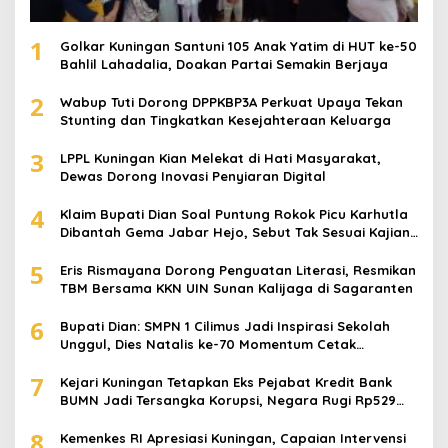
1
Golkar Kuningan Santuni 105 Anak Yatim di HUT ke-50
Bahlil Lahadalia, Doakan Partai Semakin Berjaya
2
Wabup Tuti Dorong DPPKBP3A Perkuat Upaya Tekan
Stunting dan Tingkatkan Kesejahteraan Keluarga
3
LPPL Kuningan Kian Melekat di Hati Masyarakat,
Dewas Dorong Inovasi Penyiaran Digital
4
Klaim Bupati Dian Soal Puntung Rokok Picu Karhutla
Dibantah Gema Jabar Hejo, Sebut Tak Sesuai Kajian
Ilmiah
5
Eris Rismayana Dorong Penguatan Literasi, Resmikan
TBM Bersama KKN UIN Sunan Kalijaga di Sagaranten
6
Bupati Dian: SMPN 1 Cilimus Jadi Inspirasi Sekolah
Unggul, Dies Natalis ke-70 Momentum Cetak
Generasi Emas
7
Kejari Kuningan Tetapkan Eks Pejabat Kredit Bank
BUMN Jadi Tersangka Korupsi, Negara Rugi Rp529
Juta
8
Kemenkes RI Apresiasi Kuningan, Capaian Intervensi