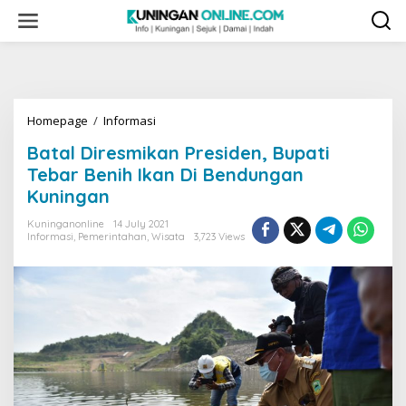
Skip
to
content
Batal
Homepage
/
Informasi
Diresmikan
Batal Diresmikan Presiden, Bupati
Presiden,
Bupati
Tebar Benih Ikan Di Bendungan
Tebar
Kuningan
Benih
Ikan
Kuninganonline
14 July 2021
Di
Informasi
,
Pemerintahan
,
Wisata
3,723 Views
Bendungan
Kuningan