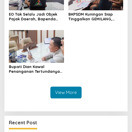
EO Tak Selalu Jadi Objek
BKPSDM Kuningan Siap
Pajak Daerah, Bapenda
Tinggalkan GEMILANG,
Kuningan Jelaskan
Beralih ke SIMATA BKN
Mekanismenya
untuk Perkuat Sistem Merit
ASN
Bupati Dian Kawal
Penanganan Tertundanya
Keberangkatan 95 Jemaah
Umrah Kuningan, Minta Hak
Jemaah Dipenuhi
View More
Recent Post