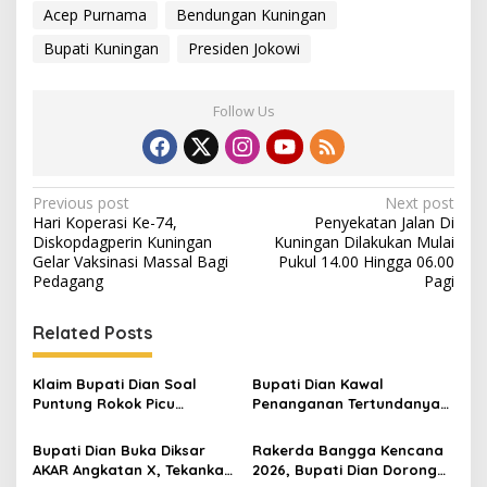
Acep Purnama
Bendungan Kuningan
Bupati Kuningan
Presiden Jokowi
Follow Us
Post
Previous post
Next post
Hari Koperasi Ke-74,
Penyekatan Jalan Di
navigation
Diskopdagperin Kuningan
Kuningan Dilakukan Mulai
Gelar Vaksinasi Massal Bagi
Pukul 14.00 Hingga 06.00
Pedagang
Pagi
Related Posts
Klaim Bupati Dian Soal
Bupati Dian Kawal
Puntung Rokok Picu
Penanganan Tertundanya
Karhutla Dibantah Gema
Keberangkatan 95 Jemaah
Jabar Hejo, Sebut Tak
Umrah Kuningan, Minta Hak
Bupati Dian Buka Diksar
Rakerda Bangga Kencana
Sesuai Kajian Ilmiah
Jemaah Dipenuhi
AKAR Angkatan X, Tekankan
2026, Bupati Dian Dorong