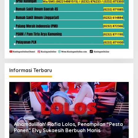
Informasi Terbaru
Alhamdulillah! Rofia Lolos, Penampilan “Pesta
D
Panen” Elvy Sukaesih Berbuah Manis
K
D