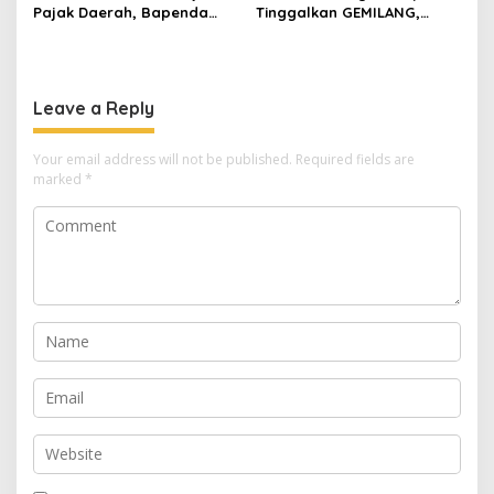
Pajak Daerah, Bapenda
Tinggalkan GEMILANG,
Kuningan Jelaskan
Beralih ke SIMATA BKN
Mekanismenya
untuk Perkuat Sistem Merit
ASN
Leave a Reply
Your email address will not be published.
Required fields are
marked
*