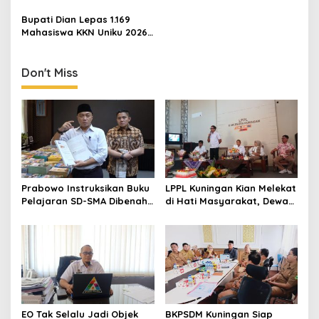
Pentingnya Karakter dan
Sinergi Lintas Sektor
Kepedulian Lingkungan
Bangun Keluarga
Bupati Dian Lepas 1.169
Berkualitas
Mahasiswa KKN Uniku 2026,
Tekankan Inovasi
Sederhana untuk Kemajuan
Desa
Don't Miss
Prabowo Instruksikan Buku
LPPL Kuningan Kian Melekat
Pelajaran SD-SMA Dibenahi,
di Hati Masyarakat, Dewas
Jadikan Negara ASEAN
Dorong Inovasi Penyiaran
sebagai Referensi
Digital
EO Tak Selalu Jadi Objek
BKPSDM Kuningan Siap