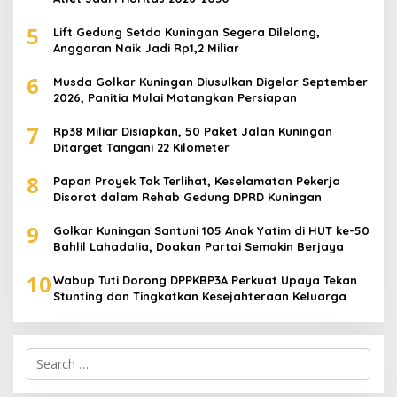
5
Lift Gedung Setda Kuningan Segera Dilelang,
Anggaran Naik Jadi Rp1,2 Miliar
6
Musda Golkar Kuningan Diusulkan Digelar September
2026, Panitia Mulai Matangkan Persiapan
7
Rp38 Miliar Disiapkan, 50 Paket Jalan Kuningan
Ditarget Tangani 22 Kilometer
8
Papan Proyek Tak Terlihat, Keselamatan Pekerja
Disorot dalam Rehab Gedung DPRD Kuningan
9
Golkar Kuningan Santuni 105 Anak Yatim di HUT ke-50
Bahlil Lahadalia, Doakan Partai Semakin Berjaya
10
Wabup Tuti Dorong DPPKBP3A Perkuat Upaya Tekan
Stunting dan Tingkatkan Kesejahteraan Keluarga
Search
for: