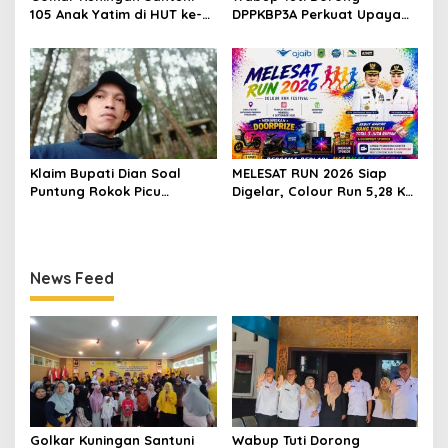
105 Anak Yatim di HUT ke-
DPPKBP3A Perkuat Upaya
50 Bahlil Lahadalia,
Tekan Stunting dan
Doakan Partai Semakin
Tingkatkan Kesejahteraan
Berjaya
Keluarga
Klaim Bupati Dian Soal
MELESAT RUN 2026 Siap
Puntung Rokok Picu
Digelar, Colour Run 5,28 Km
Karhutla Dibantah Gema
Jadi Ajang Sport Tourism
Jabar Hejo, Sebut Tak
dan Promosi Kuningan
Sesuai Kajian Ilmiah
News Feed
Golkar Kuningan Santuni
Wabup Tuti Dorong