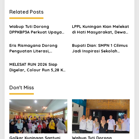
Related Posts
Wabup Tuti Dorong
LPPL Kuningan Kian Melekat
DPPKBP3A Perkuat Upaya
di Hati Masyarakat, Dewas
Tekan Stunting dan
Dorong Inovasi Penyiaran
Tingkatkan Kesejahteraan
Digital
Eris Rismayana Dorong
Bupati Dian: SMPN 1 Cilimus
Keluarga
Penguatan Literasi,
Jadi Inspirasi Sekolah
Resmikan TBM Bersama
Unggul, Dies Natalis ke-70
KKN UIN Sunan Kalijaga di
Momentum Cetak Generasi
MELESAT RUN 2026 Siap
Sagaranten
Emas
Digelar, Colour Run 5,28 Km
Jadi Ajang Sport Tourism
dan Promosi Kuningan
Don't Miss
Golkar Kuningan Santuni
Wabup Tuti Dorong