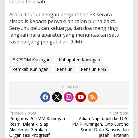
secara terpisah.
Acara ditutup dengan penyerahan SK secara
simbolis kepada perwakilan calon purna bakti.
Senyum, pelukan keluarga, dan doa mengiringi
langkah para aparatur yang menuntaskan satu
fase panjang pengabdian. (OM)
BKPSDM Kuningan
Kabupaten Kuningan
Pemkab Kuningan
Pensiun
Pensiun PNS
Follow Us
Post
Previous post
Next post
Pengurus PC IMM Kuningan
Adian Napitupulu ke DPC
navigation
Resmi Dilantik, Siap
PDIP Kuningan, Ono Surono
Akselerasi Gerakan
Soroti Data Bansos dan
Organisasi Progresif
Ijazah Tertahan