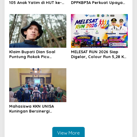
105 Anak Yatim di HUT ke-
DPPKBP3A Perkuat Upaya
50 Bahlil Lahadalia,
Tekan Stunting dan
Doakan Partai Semakin
Tingkatkan Kesejahteraan
Berjaya
Keluarga
Klaim Bupati Dian Soal
MELESAT RUN 2026 Siap
Puntung Rokok Picu
Digelar, Colour Run 5,28 Km
Karhutla Dibantah Gema
Jadi Ajang Sport Tourism
Jabar Hejo, Sebut Tak
dan Promosi Kuningan
Sesuai Kajian Ilmiah
Mahasiswa KKN UNISA
Kuningan Bersinergi
dengan PKK dan
Puskesmas, Fokus Edukasi
ASI, Cegah Stunting hingga
Perawatan Lansia
View More