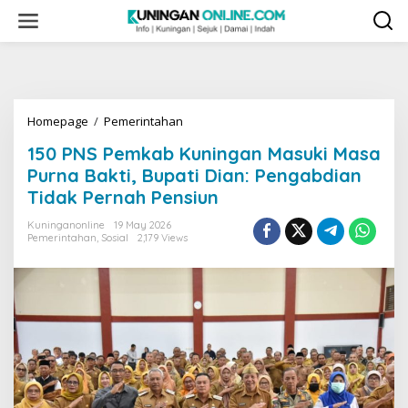
Skip
to
content
150
Homepage
/
Pemerintahan
PNS
150 PNS Pemkab Kuningan Masuki Masa
Pemkab
Kuningan
Purna Bakti, Bupati Dian: Pengabdian
Masuki
Tidak Pernah Pensiun
Masa
Purna
Kuninganonline
19 May 2026
Bakti,
Pemerintahan
,
Sosial
2,179 Views
Bupati
Dian:
Pengabdian
Tidak
Pernah
Pensiun