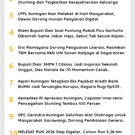
Stunting dan Tingkatkan Kesejahteraan Keluarga
3
LPPL Kuningan Kian Melekat di Hati Masyarakat,
Dewas Dorong Inovasi Penyiaran Digital
4
Klaim Bupati Dian Soal Puntung Rokok Picu Karhutla
Dibantah Gema Jabar Hejo, Sebut Tak Sesuai Kajian
Ilmiah
5
Eris Rismayana Dorong Penguatan Literasi, Resmikan
TBM Bersama KKN UIN Sunan Kalijaga di Sagaranten
6
Bupati Dian: SMPN 1 Cilimus Jadi Inspirasi Sekolah
Unggul, Dies Natalis ke-70 Momentum Cetak
Generasi Emas
7
Kejari Kuningan Tetapkan Eks Pejabat Kredit Bank
BUMN Jadi Tersangka Korupsi, Negara Rugi Rp529
Juta
8
Kemenkes RI Apresiasi Kuningan, Capaian Intervensi
Pencegahan Stunting Tembus 100 Persen
9
DPC Gerindra Kuningan Salurkan Alat Olahraga untuk
Masyarakat Garawangi, Dorong Pembinaan Generasi
Muda
10
MELESAT RUN 2026 Siap Digelar, Colour Run 5,28 Km