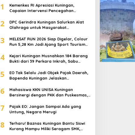
1
Kemenkes RI Apresiasi Kuningan,
Capaian Intervensi Pencegahan
Stunting Tembus 100 Persen
2
DPC Gerindra Kuningan Salurkan Alat
Olahraga untuk Masyarakat
Garawangi, Dorong Pembinaan
3
Generasi Muda
MELESAT RUN 2026 Siap Digelar, Colour
Run 5,28 Km Jadi Ajang Sport Tourism
dan Promosi Kuningan
4
Kejari Kuningan Musnahkan 184 Barang
Bukti dari 39 Perkara Inkrah, Sabu
Direbus agar Tak Bisa Digunakan Lagi
5
EO Tak Selalu Jadi Objek Pajak Daerah,
Bapenda Kuningan Jelaskan
Mekanismenya
6
Mahasiswa KKN UNISA Kuningan
Bersinergi dengan PKK dan Puskesmas,
Fokus Edukasi ASI, Cegah Stunting
7
hingga Perawatan Lansia
Pajak EO: Jangan Sampai Ada yang
Untung, Negara Merugi
8
Terharu! Baznas Kuningan Bantu Siswi
Kurang Mampu Miliki Seragam SMK,
Semangat Belajarnya Tak Pernah