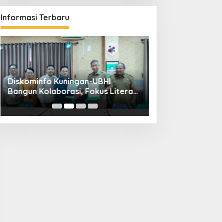
Informasi Terbaru
Diskominfo Kuningan-UBHI
Kuningan Weddin
Bangun Kolaborasi, Fokus Literasi
Hadirkan 65 Vend
Digital hingga Desa Digital
Pandapa Parama