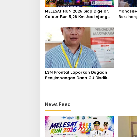
MELESAT RUN 2026 Siap Digelar,
Mahasisw
Colour Run 5,28 Km Jadi Ajang
Bersiner
Sport Tourism dan Promosi
Puskesma
Kuningan
Cegah St
Perawata
LSM Frontal Laporkan Dugaan
Penyimpangan Dana GU Disdik
Rp3,1 Miliar ke KPK, Uha: APBD
Bukan Dana Talangan Pejabat
News Feed