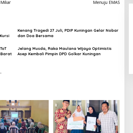
Miliar
Menuju EMAS
Kenang Tragedi 27 Juli, PDIP Kuningan Gelar Nobar
Kursi
dan Doa Bersama
Alhamdulillah! Rofia Lolos,
 ToT
Jelang Musda, Raka Maulana Wijaya Optimistis
 Barat
Asep Kembali Pimpin DPD Golkar Kuningan
Penampilan “Pesta Panen” Elvy
Sukaesih Berbuah Manis