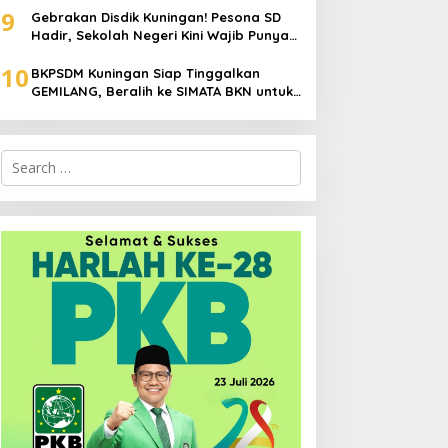
9
Padam
Gebrakan Disdik Kuningan! Pesona SD
Hadir, Sekolah Negeri Kini Wajib Punya
Branding, Digitalisasi, dan Robotika
10
BKPSDM Kuningan Siap Tinggalkan
GEMILANG, Beralih ke SIMATA BKN untuk
Perkuat Sistem Merit ASN
Search
for: