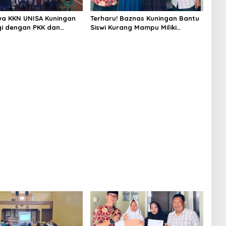
a KKN UNISA Kuningan
Terharu! Baznas Kuningan Bantu
gi dengan PKK dan
Siswi Kurang Mampu Miliki
s, Fokus Edukasi ASI,
Seragam SMK, Semangat
unting hingga
Belajarnya Tak Pernah Padam
n Lansia