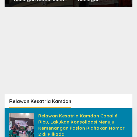
HUT ke-8 RI, Indah Nur
Konsolidasikan
Aliah: Perempuan
Organisasi, Dukung
Harus Sehat dan
Kegiatan Positif
Berdaya
Generasi Muda
Relawan Kesatria Kamdan
Relawan Kesatria Kamdan Capai 6
Ribu, Lakukan Konsolidasi Menuju
Kemenangan Paslon Ridhokan Nomor
2 di Pilkada