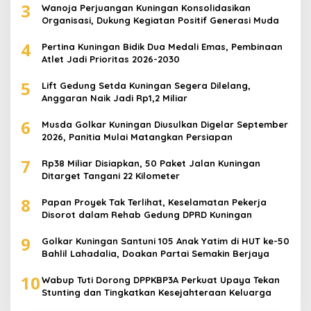
3
Wanoja Perjuangan Kuningan Konsolidasikan
Organisasi, Dukung Kegiatan Positif Generasi Muda
4
Pertina Kuningan Bidik Dua Medali Emas, Pembinaan
Atlet Jadi Prioritas 2026-2030
5
Lift Gedung Setda Kuningan Segera Dilelang,
Anggaran Naik Jadi Rp1,2 Miliar
6
Musda Golkar Kuningan Diusulkan Digelar September
2026, Panitia Mulai Matangkan Persiapan
7
Rp38 Miliar Disiapkan, 50 Paket Jalan Kuningan
Ditarget Tangani 22 Kilometer
8
Papan Proyek Tak Terlihat, Keselamatan Pekerja
Disorot dalam Rehab Gedung DPRD Kuningan
9
Golkar Kuningan Santuni 105 Anak Yatim di HUT ke-50
Bahlil Lahadalia, Doakan Partai Semakin Berjaya
10
Wabup Tuti Dorong DPPKBP3A Perkuat Upaya Tekan
Stunting dan Tingkatkan Kesejahteraan Keluarga