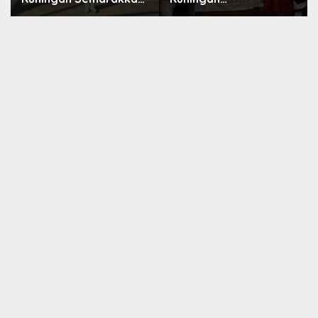
HUT ke-8 RI, Indah Nur
Konsolidasikan
Aliah: Perempuan
Organisasi, Dukung
Harus Sehat dan
Kegiatan Positif
Berdaya
Generasi Muda