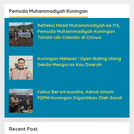
Pemuda Muhammadiyah Kuningan
Refleksi Milad Muhammadiyah ke-113,
Pemuda Muhammadiyah Kuningan
Tanam Ubi Cilembu di Cilowa
Kuningan Meleset ! Open Biding Ulang
Sekda Menguras Kas Daerah
Fokus Berwirausaha, Ketua Umum
PDPM Kuningan Digantikan Oleh Sandi
Recent Post