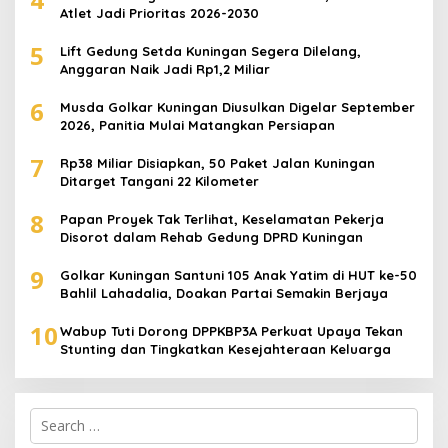
Atlet Jadi Prioritas 2026-2030
5
Lift Gedung Setda Kuningan Segera Dilelang,
Anggaran Naik Jadi Rp1,2 Miliar
6
Musda Golkar Kuningan Diusulkan Digelar September
2026, Panitia Mulai Matangkan Persiapan
7
Rp38 Miliar Disiapkan, 50 Paket Jalan Kuningan
Ditarget Tangani 22 Kilometer
8
Papan Proyek Tak Terlihat, Keselamatan Pekerja
Disorot dalam Rehab Gedung DPRD Kuningan
9
Golkar Kuningan Santuni 105 Anak Yatim di HUT ke-50
Bahlil Lahadalia, Doakan Partai Semakin Berjaya
10
Wabup Tuti Dorong DPPKBP3A Perkuat Upaya Tekan
Stunting dan Tingkatkan Kesejahteraan Keluarga
Search
for: