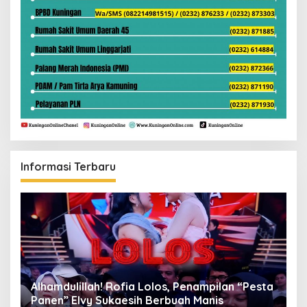
Informasi Terbaru
Alhamdulillah! Rofia Lolos, Penampilan “Pesta
D
Panen” Elvy Sukaesih Berbuah Manis
K