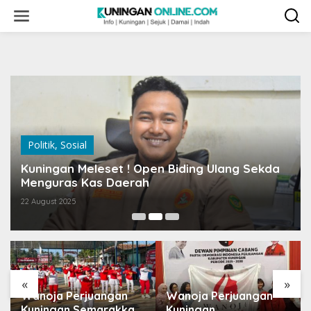
Skip
to
content
Politik
,
Sosial
Kuningan Meleset ! Open Biding Ulang Sekda
Menguras Kas Daerah
22 August 2025
«
»
Wanoja Perjuangan
Wanoja Perjuangan
Kuningan Semarakkan
Kuningan