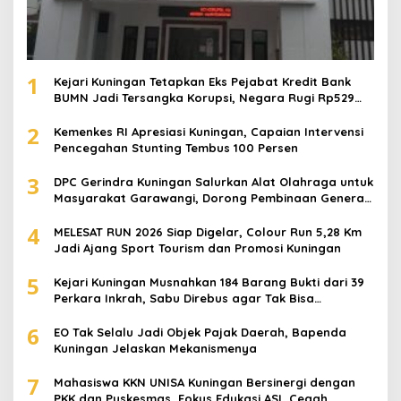
1
Kejari Kuningan Tetapkan Eks Pejabat Kredit Bank
BUMN Jadi Tersangka Korupsi, Negara Rugi Rp529
Juta
2
Kemenkes RI Apresiasi Kuningan, Capaian Intervensi
Pencegahan Stunting Tembus 100 Persen
3
DPC Gerindra Kuningan Salurkan Alat Olahraga untuk
Masyarakat Garawangi, Dorong Pembinaan Generasi
Muda
4
MELESAT RUN 2026 Siap Digelar, Colour Run 5,28 Km
Jadi Ajang Sport Tourism dan Promosi Kuningan
5
Kejari Kuningan Musnahkan 184 Barang Bukti dari 39
Perkara Inkrah, Sabu Direbus agar Tak Bisa
Digunakan Lagi
6
EO Tak Selalu Jadi Objek Pajak Daerah, Bapenda
Kuningan Jelaskan Mekanismenya
7
Mahasiswa KKN UNISA Kuningan Bersinergi dengan
PKK dan Puskesmas, Fokus Edukasi ASI, Cegah