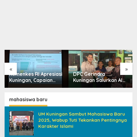
«
»
Kemenkes RI Apresiasi
DPC Gerindra
Kuningan, Capaian
Kuningan Salurkan Alat
Intervensi Pencegahan
Olahraga untuk
Stunting Tembus 100
Masyarakat
Persen
Garawangi, Dorong
mahasiswa baru
Pembinaan Generasi
Muda
UM Kuningan Sambut Mahasiswa Baru
2025, Wabup Tuti Tekankan Pentingnya
Karakter Islami