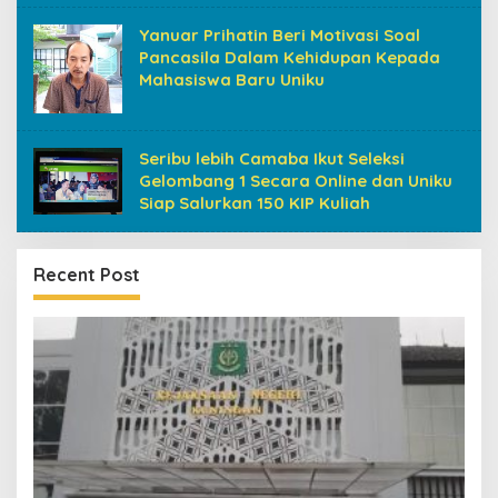
Yanuar Prihatin Beri Motivasi Soal
Pancasila Dalam Kehidupan Kepada
Mahasiswa Baru Uniku
Seribu lebih Camaba Ikut Seleksi
Gelombang 1 Secara Online dan Uniku
Siap Salurkan 150 KIP Kuliah
Recent Post