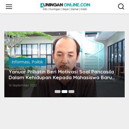
Skip
to
content
Informasi
,
Politik
Yanuar Prihatin Beri Motivasi Soal Pancasila
Dalam Kehidupan Kepada Mahasiswa Baru
Uniku
16 September 2022