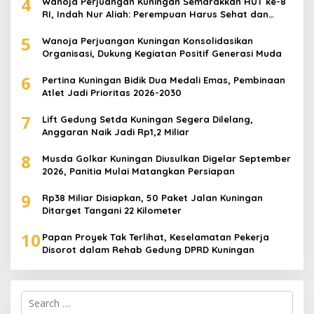
4
Wanoja Perjuangan Kuningan Semarakkan HUT ke-8
RI, Indah Nur Aliah: Perempuan Harus Sehat dan
Berdaya
5
Wanoja Perjuangan Kuningan Konsolidasikan
Organisasi, Dukung Kegiatan Positif Generasi Muda
6
Pertina Kuningan Bidik Dua Medali Emas, Pembinaan
Atlet Jadi Prioritas 2026-2030
7
Lift Gedung Setda Kuningan Segera Dilelang,
Anggaran Naik Jadi Rp1,2 Miliar
8
Musda Golkar Kuningan Diusulkan Digelar September
2026, Panitia Mulai Matangkan Persiapan
9
Rp38 Miliar Disiapkan, 50 Paket Jalan Kuningan
Ditarget Tangani 22 Kilometer
10
Papan Proyek Tak Terlihat, Keselamatan Pekerja
Disorot dalam Rehab Gedung DPRD Kuningan
Search
for: