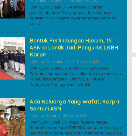
By
Pemerintahan
,
Sosial
|
08 December 2024
Kuninganonline
KUNINGAN ONLINE – Sebanyak 13 anak
yatim/piatu dan 12 orang sakit dari keluarga
Aparatur Sipil Negara (ASN) menerima bantuan
sosial
Bentuk Perlindungan Hukum, 15
ASN di Lantik Jadi Pengurus LKBH
Korpri
By
Informasi
,
Pemerintahan
|
11 August 2022
Kuninganonline
KUNINGAN ONLINE – Bupati Kuningan, Acep
Purnama menyambut baik dibentuknya Lembaga
Konsultasi Banguan Hukum (LKBH) Korpri
Kabupaten Kuningan masa bakti
Ada Keluarga Yang Wafat, Korpri
Santuni ASN
By
Informasi
,
Sosial
|
03 August 2021
Kuninganonline
KUNINGAN ONLINE – Krops Pegawai Negeri
Republik Indonesia (KORPRI) Kabupaten Kuningan
memberikan santunan untuk membantu keluarga