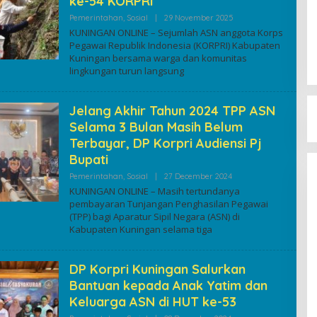
ke-54 KORPRI
By
Pemerintahan
,
Sosial
|
29 November 2025
Kuninganonline
KUNINGAN ONLINE – Sejumlah ASN anggota Korps
Pegawai Republik Indonesia (KORPRI) Kabupaten
Kuningan bersama warga dan komunitas
lingkungan turun langsung
Jelang Akhir Tahun 2024 TPP ASN
Selama 3 Bulan Masih Belum
Terbayar, DP Korpri Audiensi Pj
Bupati
By
Pemerintahan
,
Sosial
|
27 December 2024
Kuninganonline
KUNINGAN ONLINE – Masih tertundanya
pembayaran Tunjangan Penghasilan Pegawai
(TPP) bagi Aparatur Sipil Negara (ASN) di
Kabupaten Kuningan selama tiga
DP Korpri Kuningan Salurkan
Bantuan kepada Anak Yatim dan
Keluarga ASN di HUT ke-53