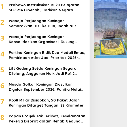
1
Prabowo Instruksikan Buku Pelajaran
SD-SMA Dibenahi, Jadikan Negara
Informasi
,
Sosial
ASEAN sebagai Referensi
2
Ada Keluarga Yang Wafat, Korp
Wanoja Perjuangan Kuningan
Semarakkan HUT ke-8 RI, Indah Nur
Aliah: Perempuan Harus Sehat dan
 August 2021
3
Berdaya
Wanoja Perjuangan Kuningan
Konsolidasikan Organisasi, Dukung
Kegiatan Positif Generasi Muda
4
Pertina Kuningan Bidik Dua Medali Emas,
Pembinaan Atlet Jadi Prioritas 2026-
2030
5
Lift Gedung Setda Kuningan Segera
Dilelang, Anggaran Naik Jadi Rp1,2
ift Gedung Setda
Prabowo Instruksikan Buku
Miliar
uningan Segera Dilelang,
Pelajaran SD-SMA
6
Musda Golkar Kuningan Diusulkan
nggaran Naik Jadi Rp1,2
Dibenahi, Jadikan Negara
Digelar September 2026, Panitia Mulai
liar
ASEAN sebagai Referensi
Matangkan Persiapan
7
Rp38 Miliar Disiapkan, 50 Paket Jalan
Kuningan Ditarget Tangani 22 Kilometer
8
Papan Proyek Tak Terlihat, Keselamatan
Pekerja Disorot dalam Rehab Gedung
DPRD Kuningan