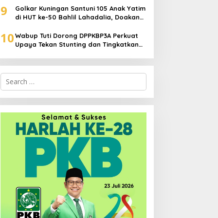
9
Golkar Kuningan Santuni 105 Anak Yatim
di HUT ke-50 Bahlil Lahadalia, Doakan
Partai Semakin Berjaya
10
Wabup Tuti Dorong DPPKBP3A Perkuat
Upaya Tekan Stunting dan Tingkatkan
Kesejahteraan Keluarga
Search
for: