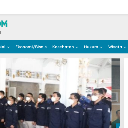
r
ial
Ekonomi/Bisnis
Kesehatan
Hukum
Wisata