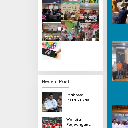
Recent Post
Prabowo
Instruksikan
Buku Pelajaran
SD-SMA
Dibenahi,
Wanoja
Jadikan Negara
Perjuangan
ASEAN sebagai