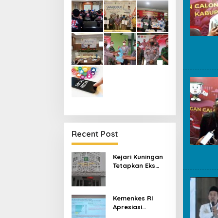
Recent Post
Kejari Kuningan
Tetapkan Eks
Pejabat Kredit
Bank BUMN Jadi
Tersangka
Kemenkes RI
Korupsi, Negara
Apresiasi
Rugi Rp529 Juta
Kuningan,