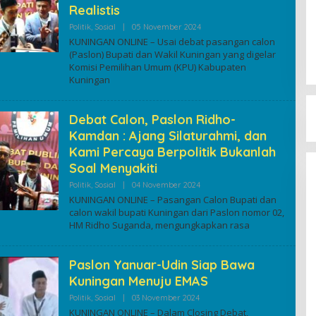
Realistis
By
Politik
,
Sosial
|
05 November 2024
Kuninganonline
KUNINGAN ONLINE – Usai debat pasangan calon
(Paslon) Bupati dan Wakil Kuningan yang digelar
Komisi Pemilihan Umum (KPU) Kabupaten
Kuningan
Debat Calon, Paslon Ridho-
Kamdan : Ajang Silaturahmi, dan
Kami Percaya Berpolitik Bukanlah
Soal Menyakiti
By
Politik
,
Sosial
|
04 November 2024
Kuninganonline
KUNINGAN ONLINE – Pasangan Calon Bupati dan
calon wakil bupati Kuningan dari Paslon nomor 02,
HM Ridho Suganda, mengungkapkan rasa
Paslon Yanuar-Udin Siap Bawa
Kuningan Menuju EMAS
By
Politik
,
Sosial
|
03 November 2024
Kuninganonline
KUNINGAN ONLINE – Dalam Closing Debat,