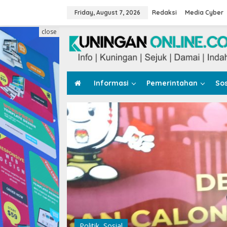
Skip
to
Friday, August 7, 2026
Redaksi
Media Cyber
content
close
Informasi
Pemerintahan
Sos
Politik
,
Sosial