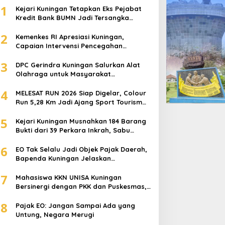
1
Kejari Kuningan Tetapkan Eks Pejabat
Debat Calon, Paslon Ridho-Kam
Kredit Bank BUMN Jadi Tersangka
Korupsi, Negara Rugi Rp529 Juta
Silaturahmi, dan Kami Percaya B
2
Kemenkes RI Apresiasi Kuningan,
Capaian Intervensi Pencegahan
Bukanlah Soal Menyakiti
 November 2024
Stunting Tembus 100 Persen
3
DPC Gerindra Kuningan Salurkan Alat
Olahraga untuk Masyarakat
Garawangi, Dorong Pembinaan
4
Generasi Muda
MELESAT RUN 2026 Siap Digelar, Colour
Run 5,28 Km Jadi Ajang Sport Tourism
dan Promosi Kuningan
5
Kejari Kuningan Musnahkan 184 Barang
ejari Kuningan Musnahkan
Kejari Kuningan Tetapkan
Bukti dari 39 Perkara Inkrah, Sabu
Direbus agar Tak Bisa Digunakan Lagi
84 Barang Bukti dari 39
Eks Pejabat Kredit Bank
6
EO Tak Selalu Jadi Objek Pajak Daerah,
erkara Inkrah, Sabu
BUMN Jadi Tersangka
Bapenda Kuningan Jelaskan
irebus agar Tak Bisa
Korupsi, Negara Rugi
Mekanismenya
igunakan Lagi
Rp529 Juta
7
Mahasiswa KKN UNISA Kuningan
Bersinergi dengan PKK dan Puskesmas,
Fokus Edukasi ASI, Cegah Stunting
8
hingga Perawatan Lansia
Pajak EO: Jangan Sampai Ada yang
Untung, Negara Merugi