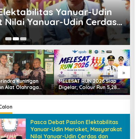
lektabilitas Yanuar-Udin
 Nilai Yanuar-Udin Cerdas
04
»
rindra Kuningan
MELESAT RUN 2026 Siap
K
an Alat Olahraga
Digelar, Colour Run 5,28
1
Masyarakat
Km Jadi Ajang Sport
P
ngi, Dorong
Tourism dan Promosi
D
aan Generasi Muda
Kuningan
D
Calon
Pasca Debat Paslon Elektabilitas
Yanuar-Udin Meroket, Masyarakat
Nilai Yanuar-Udin Cerdas dan