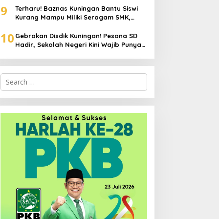
9
Terharu! Baznas Kuningan Bantu Siswi
Kurang Mampu Miliki Seragam SMK,
Semangat Belajarnya Tak Pernah
10
Padam
Gebrakan Disdik Kuningan! Pesona SD
Hadir, Sekolah Negeri Kini Wajib Punya
Branding, Digitalisasi, dan Robotika
Search
for: