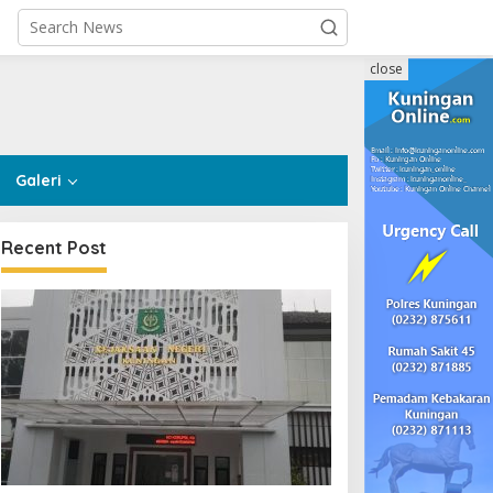
close
Galeri
Recent Post
Politik
,
Sosial