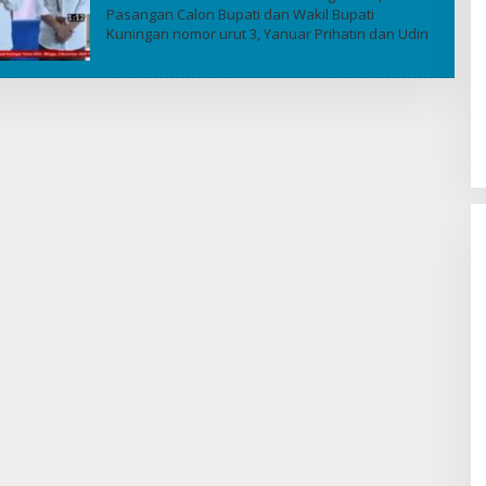
Pasangan Calon Bupati dan Wakil Bupati
Kuningan nomor urut 3, Yanuar Prihatin dan Udin