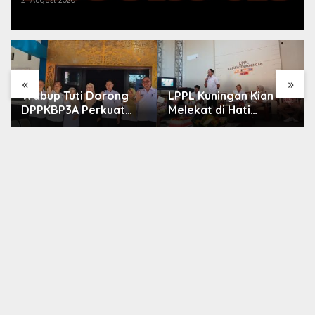
21 August 2020
«
»
Wabup Tuti Dorong
LPPL Kuningan Kian
DPPKBP3A Perkuat
Melekat di Hati
Upaya Tekan Stunting
Masyarakat, Dewas
dan Tingkatkan
Dorong Inovasi
Kesejahteraan
Penyiaran Digital
Keluarga