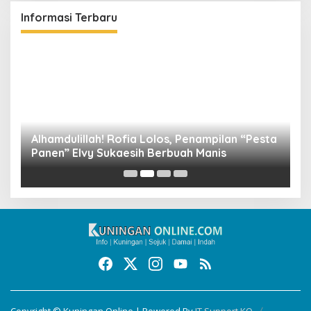
Informasi Terbaru
Alhamdulillah! Rofia Lolos, Penampilan “Pesta
D
Panen” Elvy Sukaesih Berbuah Manis
K
D
Copyright © Kuningan Online | Powered By
IT Support KO