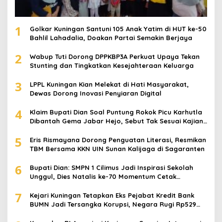
1
Golkar Kuningan Santuni 105 Anak Yatim di HUT ke-50
Bahlil Lahadalia, Doakan Partai Semakin Berjaya
2
Wabup Tuti Dorong DPPKBP3A Perkuat Upaya Tekan
Stunting dan Tingkatkan Kesejahteraan Keluarga
3
LPPL Kuningan Kian Melekat di Hati Masyarakat,
Dewas Dorong Inovasi Penyiaran Digital
4
Klaim Bupati Dian Soal Puntung Rokok Picu Karhutla
Dibantah Gema Jabar Hejo, Sebut Tak Sesuai Kajian
Ilmiah
5
Eris Rismayana Dorong Penguatan Literasi, Resmikan
TBM Bersama KKN UIN Sunan Kalijaga di Sagaranten
6
Bupati Dian: SMPN 1 Cilimus Jadi Inspirasi Sekolah
Unggul, Dies Natalis ke-70 Momentum Cetak
Generasi Emas
7
Kejari Kuningan Tetapkan Eks Pejabat Kredit Bank
BUMN Jadi Tersangka Korupsi, Negara Rugi Rp529
Juta