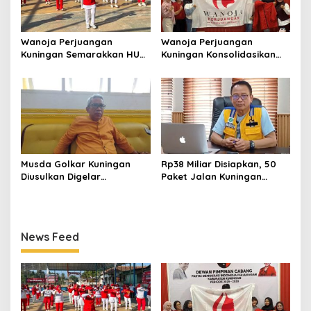
Wanoja Perjuangan
Wanoja Perjuangan
Kuningan Semarakkan HUT
Kuningan Konsolidasikan
ke-8 RI, Indah Nur Aliah:
Organisasi, Dukung
Perempuan Harus Sehat
Kegiatan Positif Generasi
dan Berdaya
Muda
Musda Golkar Kuningan
Rp38 Miliar Disiapkan, 50
Diusulkan Digelar
Paket Jalan Kuningan
September 2026, Panitia
Ditarget Tangani 22
Mulai Matangkan Persiapan
Kilometer
News Feed