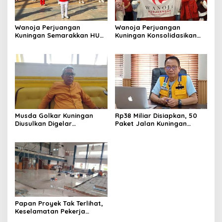
Wanoja Perjuangan
Wanoja Perjuangan
Kuningan Semarakkan HUT
Kuningan Konsolidasikan
ke-8 RI, Indah Nur Aliah:
Organisasi, Dukung
Perempuan Harus Sehat
Kegiatan Positif Generasi
dan Berdaya
Muda
Musda Golkar Kuningan
Rp38 Miliar Disiapkan, 50
Diusulkan Digelar
Paket Jalan Kuningan
September 2026, Panitia
Ditarget Tangani 22
Mulai Matangkan Persiapan
Kilometer
Papan Proyek Tak Terlihat,
Keselamatan Pekerja
Disorot dalam Rehab