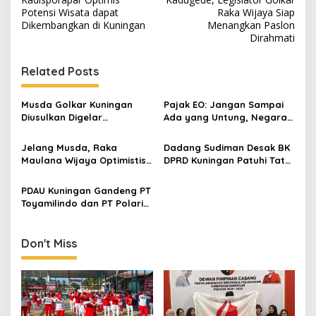
Potensi Wisata dapat
Raka Wijaya Siap
Dikembangkan di Kuningan
Menangkan Paslon
Dirahmati
Related Posts
Musda Golkar Kuningan
Pajak EO: Jangan Sampai
Diusulkan Digelar
Ada yang Untung, Negara
September 2026, Panitia
Merugi
Mulai Matangkan Persiapan
Jelang Musda, Raka
Dadang Sudiman Desak BK
Maulana Wijaya Optimistis
DPRD Kuningan Patuhi Tata
Asep Kembali Pimpin DPD
Beracara, Soroti
Golkar Kuningan
Mandeknya Penanganan
PDAU Kuningan Gandeng PT
Aduan Etik Anggota DPRD
Toyamilindo dan PT Polaris
Multiservis Paramita,
Kembangkan Pariwisata
dan Produk Lokal
Don't Miss