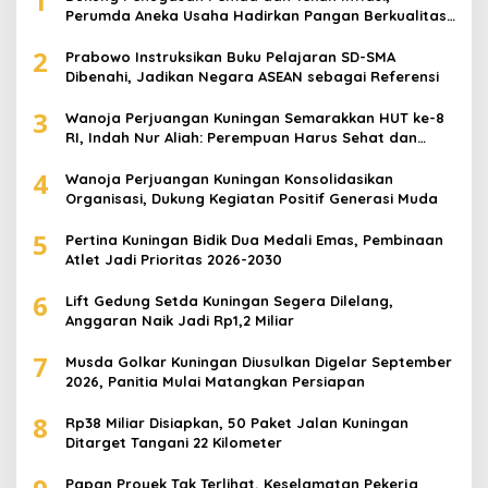
1
Perumda Aneka Usaha Hadirkan Pangan Berkualitas
Harga Terjangkau
2
Prabowo Instruksikan Buku Pelajaran SD-SMA
Dibenahi, Jadikan Negara ASEAN sebagai Referensi
3
Wanoja Perjuangan Kuningan Semarakkan HUT ke-8
RI, Indah Nur Aliah: Perempuan Harus Sehat dan
Berdaya
4
Wanoja Perjuangan Kuningan Konsolidasikan
Organisasi, Dukung Kegiatan Positif Generasi Muda
5
Pertina Kuningan Bidik Dua Medali Emas, Pembinaan
Atlet Jadi Prioritas 2026-2030
6
Lift Gedung Setda Kuningan Segera Dilelang,
Anggaran Naik Jadi Rp1,2 Miliar
7
Musda Golkar Kuningan Diusulkan Digelar September
2026, Panitia Mulai Matangkan Persiapan
8
Rp38 Miliar Disiapkan, 50 Paket Jalan Kuningan
Ditarget Tangani 22 Kilometer
Papan Proyek Tak Terlihat, Keselamatan Pekerja