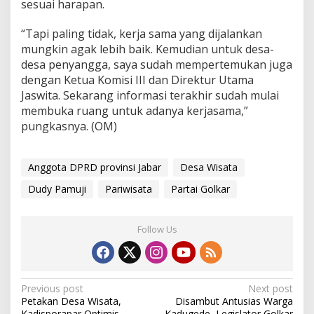
sesuai harapan.
“Tapi paling tidak, kerja sama yang dijalankan
mungkin agak lebih baik. Kemudian untuk desa-
desa penyangga, saya sudah mempertemukan juga
dengan Ketua Komisi III dan Direktur Utama
Jaswita. Sekarang informasi terakhir sudah mulai
membuka ruang untuk adanya kerjasama,”
pungkasnya. (OM)
Anggota DPRD provinsi Jabar
Desa Wisata
Dudy Pamuji
Pariwisata
Partai Golkar
Follow Us
Post
Previous post
Next post
Petakan Desa Wisata,
Disambut Antusias Warga
navigation
Kadisporapar Optimis
Kadugede, Legislator Golkar