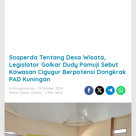
Sosperda Tentang Desa Wisata,
Legislator Golkar Dudy Pamuji Sebut
Kawasan Cigugur Berpotensi Dongkrak
PAD Kuningan
Kuninganonline
19 October 2024
Politik
,
Sosial
,
Wisata
2,964 Views