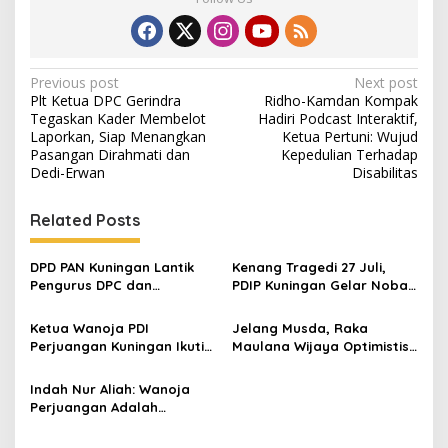
Post
Previous post
Next post
Plt Ketua DPC Gerindra
Ridho-Kamdan Kompak
navigation
Tegaskan Kader Membelot
Hadiri Podcast Interaktif,
Laporkan, Siap Menangkan
Ketua Pertuni: Wujud
Pasangan Dirahmati dan
Kepedulian Terhadap
Dedi-Erwan
Disabilitas
Related Posts
DPD PAN Kuningan Lantik
Kenang Tragedi 27 Juli,
Pengurus DPC dan
PDIP Kuningan Gelar Nobar
Relawan, Targetkan
dan Doa Bersama
Minimal Satu Dapil Satu
Ketua Wanoja PDI
Jelang Musda, Raka
Kursi
Perjuangan Kuningan Ikuti
Maulana Wijaya Optimistis
ToT Perempuan Penggerak
Asep Kembali Pimpin DPD
Akar Rumput di Jawa Barat
Golkar Kuningan
Indah Nur Aliah: Wanoja
Perjuangan Adalah
Fatmawati Masa Kini, Siap
Wujudkan Spirit di Tengah