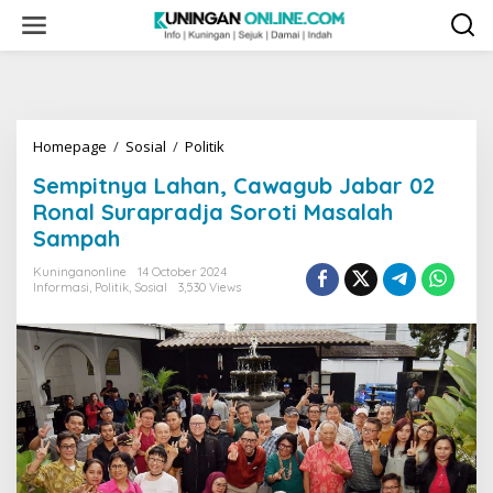
Skip
to
content
Sempitnya
Homepage
/
Sosial
/
Politik
Lahan,
Sempitnya Lahan, Cawagub Jabar 02
Cawagub
Jabar
Ronal Surapradja Soroti Masalah
02
Sampah
Ronal
Surapradja
Kuninganonline
14 October 2024
Soroti
Informasi
,
Politik
,
Sosial
3,530 Views
Masalah
Sampah