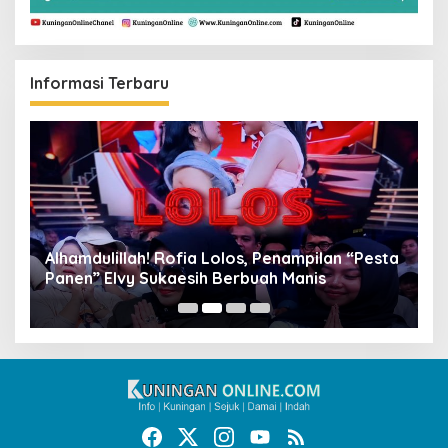
Informasi Terbaru
Alhamdulillah! Rofia Lolos, Penampilan “Pesta
D
Panen” Elvy Sukaesih Berbuah Manis
K
D