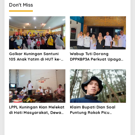
Masyarakat
Don't Miss
Golkar Kuningan Santuni
Wabup Tuti Dorong
105 Anak Yatim di HUT ke-
DPPKBP3A Perkuat Upaya
50 Bahlil Lahadalia,
Tekan Stunting dan
Doakan Partai Semakin
Tingkatkan Kesejahteraan
Berjaya
Keluarga
LPPL Kuningan Kian Melekat
Klaim Bupati Dian Soal
di Hati Masyarakat, Dewas
Puntung Rokok Picu
Dorong Inovasi Penyiaran
Karhutla Dibantah Gema
Digital
Jabar Hejo, Sebut Tak
Sesuai Kajian Ilmiah