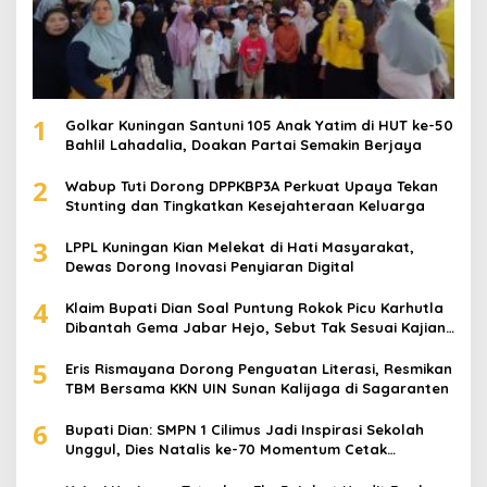
1
Golkar Kuningan Santuni 105 Anak Yatim di HUT ke-50
Bahlil Lahadalia, Doakan Partai Semakin Berjaya
2
Wabup Tuti Dorong DPPKBP3A Perkuat Upaya Tekan
Stunting dan Tingkatkan Kesejahteraan Keluarga
3
LPPL Kuningan Kian Melekat di Hati Masyarakat,
Dewas Dorong Inovasi Penyiaran Digital
4
Klaim Bupati Dian Soal Puntung Rokok Picu Karhutla
Dibantah Gema Jabar Hejo, Sebut Tak Sesuai Kajian
Ilmiah
5
Eris Rismayana Dorong Penguatan Literasi, Resmikan
TBM Bersama KKN UIN Sunan Kalijaga di Sagaranten
6
Bupati Dian: SMPN 1 Cilimus Jadi Inspirasi Sekolah
Unggul, Dies Natalis ke-70 Momentum Cetak
Generasi Emas