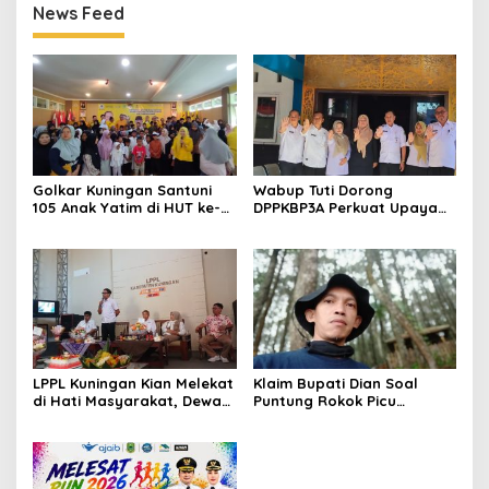
News Feed
Golkar Kuningan Santuni
Wabup Tuti Dorong
105 Anak Yatim di HUT ke-
DPPKBP3A Perkuat Upaya
50 Bahlil Lahadalia,
Tekan Stunting dan
Doakan Partai Semakin
Tingkatkan Kesejahteraan
Berjaya
Keluarga
LPPL Kuningan Kian Melekat
Klaim Bupati Dian Soal
di Hati Masyarakat, Dewas
Puntung Rokok Picu
Dorong Inovasi Penyiaran
Karhutla Dibantah Gema
Digital
Jabar Hejo, Sebut Tak
Sesuai Kajian Ilmiah