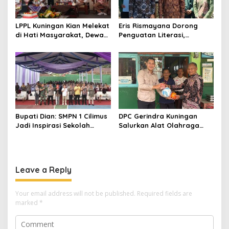
LPPL Kuningan Kian Melekat
Eris Rismayana Dorong
di Hati Masyarakat, Dewas
Penguatan Literasi,
Dorong Inovasi Penyiaran
Resmikan TBM Bersama
Digital
KKN UIN Sunan Kalijaga di
Sagaranten
Bupati Dian: SMPN 1 Cilimus
DPC Gerindra Kuningan
Jadi Inspirasi Sekolah
Salurkan Alat Olahraga
Unggul, Dies Natalis ke-70
untuk Masyarakat
Momentum Cetak Generasi
Garawangi, Dorong
Emas
Pembinaan Generasi Muda
Leave a Reply
Your email address will not be published.
Required fields are
marked
*