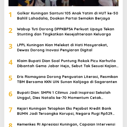
1
Golkar Kuningan Santuni 105 Anak Yatim di HUT ke-50
Bahlil Lahadalia, Doakan Partai Semakin Berjaya
2
Wabup Tuti Dorong DPPKBP3A Perkuat Upaya Tekan
Stunting dan Tingkatkan Kesejahteraan Keluarga
3
LPPL Kuningan Kian Melekat di Hati Masyarakat,
Dewas Dorong Inovasi Penyiaran Digital
4
Klaim Bupati Dian Soal Puntung Rokok Picu Karhutla
Dibantah Gema Jabar Hejo, Sebut Tak Sesuai Kajian
Ilmiah
5
Eris Rismayana Dorong Penguatan Literasi, Resmikan
TBM Bersama KKN UIN Sunan Kalijaga di Sagaranten
6
Bupati Dian: SMPN 1 Cilimus Jadi Inspirasi Sekolah
Unggul, Dies Natalis ke-70 Momentum Cetak
Generasi Emas
7
Kejari Kuningan Tetapkan Eks Pejabat Kredit Bank
BUMN Jadi Tersangka Korupsi, Negara Rugi Rp529
Juta
8
Kemenkes RI Apresiasi Kuningan, Capaian Intervensi