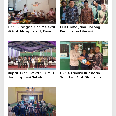
LPPL Kuningan Kian Melekat
Eris Rismayana Dorong
di Hati Masyarakat, Dewas
Penguatan Literasi,
Dorong Inovasi Penyiaran
Resmikan TBM Bersama
Digital
KKN UIN Sunan Kalijaga di
Sagaranten
Bupati Dian: SMPN 1 Cilimus
DPC Gerindra Kuningan
Jadi Inspirasi Sekolah
Salurkan Alat Olahraga
Unggul, Dies Natalis ke-70
untuk Masyarakat
Momentum Cetak Generasi
Garawangi, Dorong
Emas
Pembinaan Generasi Muda