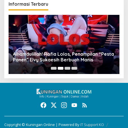
Informasi Terbaru
Alhamdulillah! Rofia Lolos, Penampilan “Pesta
D
Panen” Elvy Sukaesih Berbuah Manis
K
D
Copyright © Kuningan Online | Powered By
IT Support KO