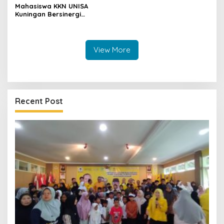
Mahasiswa KKN UNISA
Kuningan Bersinergi
dengan PKK dan
Puskesmas, Fokus Edukasi
ASI, Cegah Stunting hingga
Perawatan Lansia
View More
Recent Post