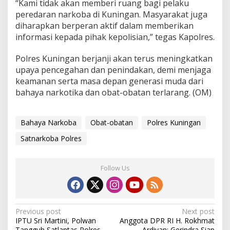
“Kami tidak akan memberi ruang bagi pelaku
peredaran narkoba di Kuningan. Masyarakat juga
diharapkan berperan aktif dalam memberikan
informasi kepada pihak kepolisian,” tegas Kapolres.
Polres Kuningan berjanji akan terus meningkatkan
upaya pencegahan dan penindakan, demi menjaga
keamanan serta masa depan generasi muda dari
bahaya narkotika dan obat-obatan terlarang. (OM)
Bahaya Narkoba
Obat-obatan
Polres Kuningan
Satnarkoba Polres
Follow Us
Post
Previous post
Next post
IPTU Sri Martini, Polwan
Anggota DPR RI H. Rokhmat
navigation
Tangguh Satlantas Polres
Ardiyan: Gerindra Siap