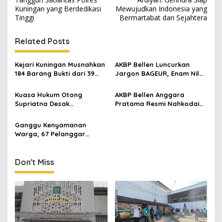
Kuningan yang Berdedikasi
Mewujudkan Indonesia yang
Tinggi
Bermartabat dan Sejahtera
Related Posts
Kejari Kuningan Musnahkan
AKBP Bellen Luncurkan
184 Barang Bukti dari 39
Jargon BAGEUR, Enam Nilai
Perkara Inkrah, Sabu
Jadi Pegangan Seluruh
Direbus agar Tak Bisa
Personel Polres Kuningan
Kuasa Hukum Otong
AKBP Bellen Anggara
Digunakan Lagi
Supriatna Desak
Pratama Resmi Nahkodai
Penanganan Kasus Dugaan
Polres Kuningan, Disambut
Penganiayaan Dilakukan
Prosesi Pedang Pora
Ganggu Kenyamanan
Transparan
Warga, 67 Pelanggar
Knalpot Brong Ditindak
Satlantas Polres Kuningan
Don't Miss