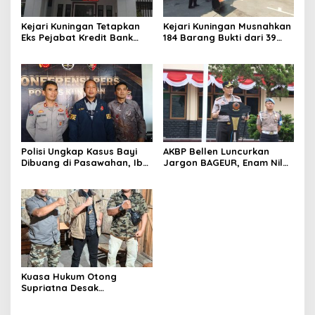
Kejari Kuningan Tetapkan
Kejari Kuningan Musnahkan
Eks Pejabat Kredit Bank
184 Barang Bukti dari 39
BUMN Jadi Tersangka
Perkara Inkrah, Sabu
Korupsi, Negara Rugi
Direbus agar Tak Bisa
Rp529 Juta
Digunakan Lagi
Polisi Ungkap Kasus Bayi
AKBP Bellen Luncurkan
Dibuang di Pasawahan, Ibu
Jargon BAGEUR, Enam Nilai
Kandung Berusia 19 Tahun
Jadi Pegangan Seluruh
Jadi Tersangka
Personel Polres Kuningan
Kuasa Hukum Otong
Supriatna Desak
Penanganan Kasus Dugaan
Penganiayaan Dilakukan