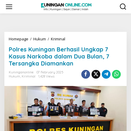
Skip
to
content
Polres
Homepage
/
Hukum
/
Kriminal
Kuningan
Polres Kuningan Berhasil Ungkap 7
Berhasil
Ungkap
Kasus Narkoba dalam Dua Bulan, 7
7
Tersangka Diamankan
Kasus
Narkoba
Kuninganonline
07 February 2025
dalam
Hukum
,
Kriminal
1,428 Views
Dua
Bulan,
7
Tersangka
Diamankan