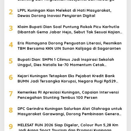
2
LPPL Kuningan Kian Melekat di Hati Masyarakat,
Dewas Dorong Inovasi Penyiaran Digital
3
Klaim Bupati Dian Soal Puntung Rokok Picu Karhutla
Dibantah Gema Jabar Hejo, Sebut Tak Sesuai Kajian
Ilmiah
4
Eris Rismayana Dorong Penguatan Literasi, Resmikan
TBM Bersama KKN UIN Sunan Kalijaga di Sagaranten
5
Bupati Dian: SMPN 1 Cilimus Jadi Inspirasi Sekolah
Unggul, Dies Natalis ke-70 Momentum Cetak
Generasi Emas
6
Kejari Kuningan Tetapkan Eks Pejabat Kredit Bank
BUMN Jadi Tersangka Korupsi, Negara Rugi Rp529
Juta
7
Kemenkes RI Apresiasi Kuningan, Capaian Intervensi
Pencegahan Stunting Tembus 100 Persen
8
DPC Gerindra Kuningan Salurkan Alat Olahraga untuk
Masyarakat Garawangi, Dorong Pembinaan Generasi
Muda
9
MELESAT RUN 2026 Siap Digelar, Colour Run 5,28 Km
Jadi Ajang Sport Tourism dan Promosi Kuningan