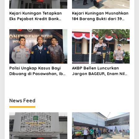
Kejari Kuningan Tetapkan
Kejari Kuningan Musnahkan
Eks Pejabat Kredit Bank
184 Barang Bukti dari 39
BUMN Jadi Tersangka
Perkara Inkrah, Sabu
Korupsi, Negara Rugi
Direbus agar Tak Bisa
Rp529 Juta
Digunakan Lagi
Polisi Ungkap Kasus Bayi
AKBP Bellen Luncurkan
Dibuang di Pasawahan, Ibu
Jargon BAGEUR, Enam Nilai
Kandung Berusia 19 Tahun
Jadi Pegangan Seluruh
Jadi Tersangka
Personel Polres Kuningan
News Feed