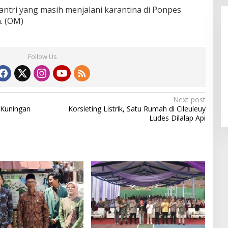
santri yang masih menjalani karantina di Ponpes
. (OM)
Follow Us
LPPL Kuningan Kian Melekat di
Hati Masyarakat, Dewas Dorong
Next post
Inovasi Penyiaran Digital
 Kuningan
Korsleting Listrik, Satu Rumah di Cileuleuy
Ludes Dilalap Api