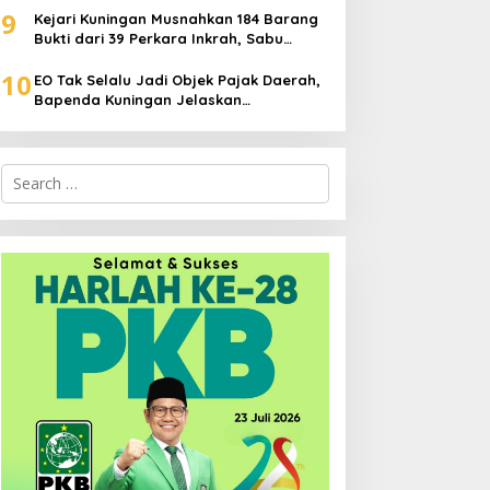
9
Kejari Kuningan Musnahkan 184 Barang
Bukti dari 39 Perkara Inkrah, Sabu
Direbus agar Tak Bisa Digunakan Lagi
10
EO Tak Selalu Jadi Objek Pajak Daerah,
Bapenda Kuningan Jelaskan
Mekanismenya
Search
for: