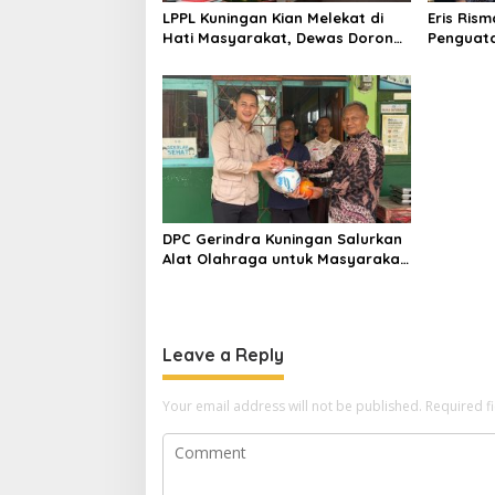
LPPL Kuningan Kian Melekat di
Eris Ris
Hati Masyarakat, Dewas Dorong
Penguata
Inovasi Penyiaran Digital
TBM Ber
Kalijaga
DPC Gerindra Kuningan Salurkan
Alat Olahraga untuk Masyarakat
Garawangi, Dorong Pembinaan
Generasi Muda
Leave a Reply
Your email address will not be published.
Required f