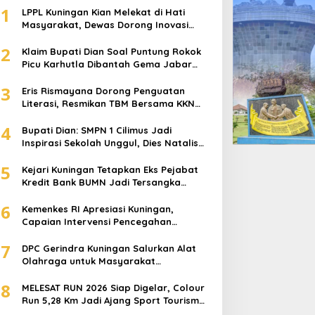
1
LPPL Kuningan Kian Melekat di Hati
Masyarakat, Dewas Dorong Inovasi
Penyiaran Digital
2
Klaim Bupati Dian Soal Puntung Rokok
Picu Karhutla Dibantah Gema Jabar
Hejo, Sebut Tak Sesuai Kajian Ilmiah
3
Eris Rismayana Dorong Penguatan
Literasi, Resmikan TBM Bersama KKN
UIN Sunan Kalijaga di Sagaranten
4
Bupati Dian: SMPN 1 Cilimus Jadi
Inspirasi Sekolah Unggul, Dies Natalis
ke-70 Momentum Cetak Generasi Emas
5
Kejari Kuningan Tetapkan Eks Pejabat
Kredit Bank BUMN Jadi Tersangka
Korupsi, Negara Rugi Rp529 Juta
6
Kemenkes RI Apresiasi Kuningan,
Capaian Intervensi Pencegahan
Stunting Tembus 100 Persen
7
DPC Gerindra Kuningan Salurkan Alat
Olahraga untuk Masyarakat
Garawangi, Dorong Pembinaan
8
Generasi Muda
MELESAT RUN 2026 Siap Digelar, Colour
Run 5,28 Km Jadi Ajang Sport Tourism
dan Promosi Kuningan