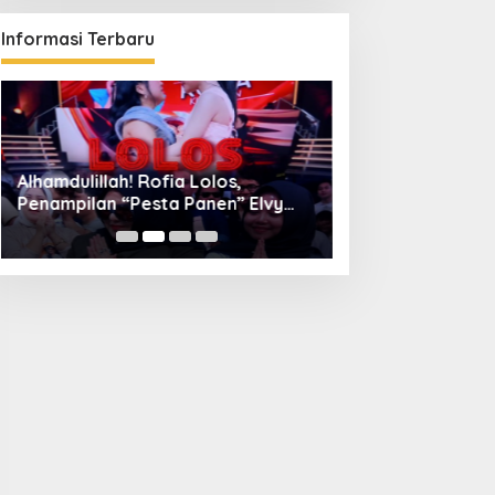
Informasi Terbaru
Alhamdulillah! Rofia Lolos,
Diskominfo Kuni
Penampilan “Pesta Panen” Elvy
Bangun Kolaboras
Sukaesih Berbuah Manis
Digital hingga D