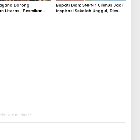
mayana Dorong
Bupati Dian: SMPN 1 Cilimus Jadi
n Literasi, Resmikan
Inspirasi Sekolah Unggul, Dies
sama KKN UIN Sunan
Natalis ke-70 Momentum Cetak
 di Sagaranten
Generasi Emas
ields are marked
*