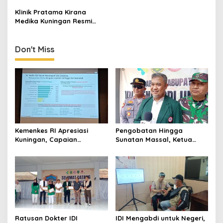
Cibingbin, Bupati Dian
Perluas Akses Layanan
Klinik Pratama Kirana
Riding Bareng Dokter
Kesehatan Ibu dan Anak
Medika Kuningan Resmi
Buka Layanan Rawat Inap,
Tingkatkan Akses
Pelayanan Kesehatan 24
Don't Miss
Jam
Kemenkes RI Apresiasi
Pengobatan Hingga
Kuningan, Capaian
Sunatan Massal, Ketua
Intervensi Pencegahan
Panitia dr Agah Tegaskan
Stunting Tembus 100 Persen
IDI Kuningan Hadirkan
Layanan Kesehatan Gratis
di Cibingbin
Ratusan Dokter IDI
IDI Mengabdi untuk Negeri,