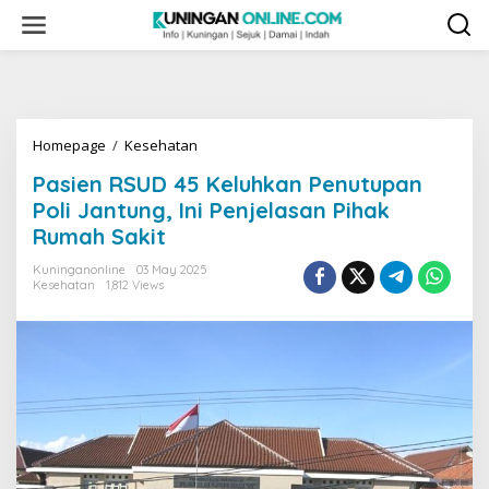
Skip
to
content
Pasien
Homepage
/
Kesehatan
RSUD
Pasien RSUD 45 Keluhkan Penutupan
45
Keluhkan
Poli Jantung, Ini Penjelasan Pihak
Penutupan
Rumah Sakit
Poli
Jantung,
Kuninganonline
03 May 2025
Ini
Kesehatan
1,812 Views
Penjelasan
Pihak
Rumah
Sakit