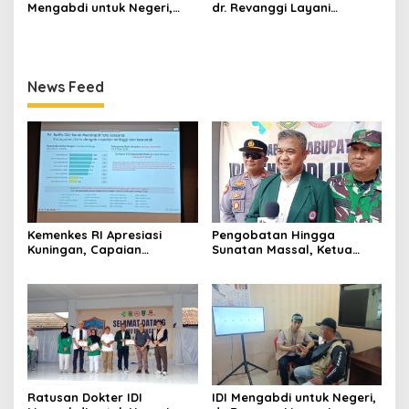
Mengabdi untuk Negeri,
dr. Revanggi Layani
Bawa 11 Layanan Spesialis
Pemeriksaan Mata Gratis di
hingga Sunatan Massal
Cibingbin, Warga Sambut
untuk Warga Perbatasan
Antusias
News Feed
Kemenkes RI Apresiasi
Pengobatan Hingga
Kuningan, Capaian
Sunatan Massal, Ketua
Intervensi Pencegahan
Panitia dr Agah Tegaskan
Stunting Tembus 100 Persen
IDI Kuningan Hadirkan
Layanan Kesehatan Gratis
di Cibingbin
Ratusan Dokter IDI
IDI Mengabdi untuk Negeri,