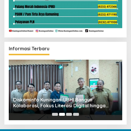
Informasi Terbaru
ta
Diskominfo Kuningan-UBHI Bangun
K
Kolaborasi, Fokus Literasi Digital hingga
V
Desa Digital