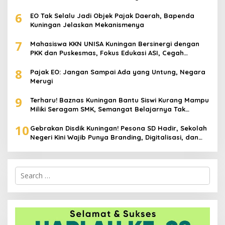
Digunakan Lagi
6
EO Tak Selalu Jadi Objek Pajak Daerah, Bapenda
Kuningan Jelaskan Mekanismenya
7
Mahasiswa KKN UNISA Kuningan Bersinergi dengan
PKK dan Puskesmas, Fokus Edukasi ASI, Cegah
Stunting hingga Perawatan Lansia
8
Pajak EO: Jangan Sampai Ada yang Untung, Negara
Merugi
9
Terharu! Baznas Kuningan Bantu Siswi Kurang Mampu
Miliki Seragam SMK, Semangat Belajarnya Tak
Pernah Padam
10
Gebrakan Disdik Kuningan! Pesona SD Hadir, Sekolah
Negeri Kini Wajib Punya Branding, Digitalisasi, dan
Robotika
Search
for: