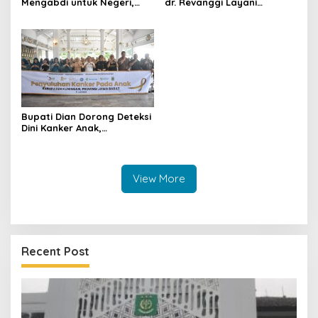
Mengabdi untuk Negeri,
dr. Revanggi Layani
Bawa 11 Layanan Spesialis
Pemeriksaan Mata Gratis di
hingga Sunatan Massal
Cibingbin, Warga Sambut
untuk Warga Perbatasan
Antusias
Bupati Dian Dorong Deteksi
Dini Kanker Anak,
Puskesmas dan Kader PKK
Diminta Tingkatkan
Kewaspadaan
View More
Recent Post