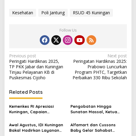
Kesehatan
Poli Jantung
RSUD 45 Kuningan
Follow Us
Post
Previous post
Next post
Peringati Hardiknas 2025,
Peringatan Hardiknas 2025:
navigation
TP PKK Jabar dan Kuningan
Prabowo Luncurkan
Tinjau Pelayanan KB di
Program PHTC, Targetkan
Puskesmas Cijoho
Perbaikan 330 Ribu Sekolah
Related Posts
Kemenkes RI Apresiasi
Pengobatan Hingga
Kuningan, Capaian
Sunatan Massal, Ketua
Intervensi Pencegahan
Panitia dr Agah Tegaskan
Stunting Tembus 100 Persen
IDI Kuningan Hadirkan
Awal Agustus, IDI Kuningan
Alfamart dan Cussons
Layanan Kesehatan Gratis
Bakal Hadirkan Layanan
Baby Gelar Sahabat
di Cibingbin
Spesialis untuk Warga
Posyandu di Jalaksana,