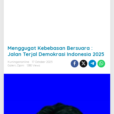
Menggugat Kebebasan Bersuara :
Jalan Terjal Demokrasi Indonesia 2025
Kuninganonline
17 October 2025
Galeri
,
Opini
1,180 Views