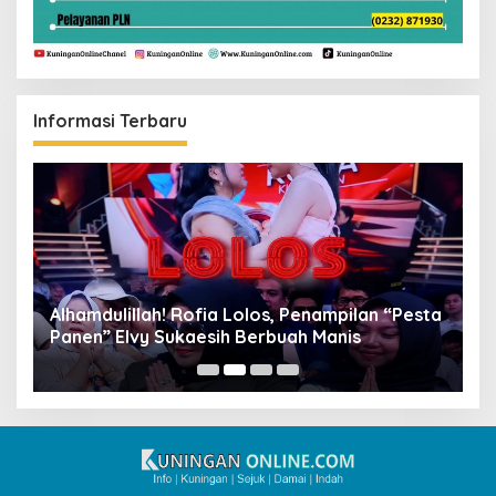
Informasi Terbaru
Alhamdulillah! Rofia Lolos, Penampilan “Pesta
D
Panen” Elvy Sukaesih Berbuah Manis
K
D