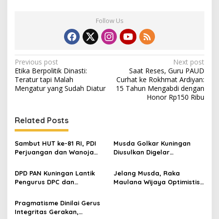
Follow Us
Post
Previous post
Next post
Etika Berpolitik Dinasti:
Saat Reses, Guru PAUD
navigation
Teratur tapi Malah
Curhat ke Rokhmat Ardiyan:
Mengatur yang Sudah Diatur
15 Tahun Mengabdi dengan
Honor Rp150 Ribu
Related Posts
Sambut HUT ke-81 RI, PDI
Musda Golkar Kuningan
Perjuangan dan Wanoja
Diusulkan Digelar
Perjuangan Bangun
September 2026, Panitia
Kebersamaan Bersama
Mulai Matangkan Persiapan
DPD PAN Kuningan Lantik
Jelang Musda, Raka
Karang Taruna
Pengurus DPC dan
Maulana Wijaya Optimistis
Relawan, Targetkan
Asep Kembali Pimpin DPD
Minimal Satu Dapil Satu
Golkar Kuningan
Pragmatisme Dinilai Gerus
Kursi
Integritas Gerakan,