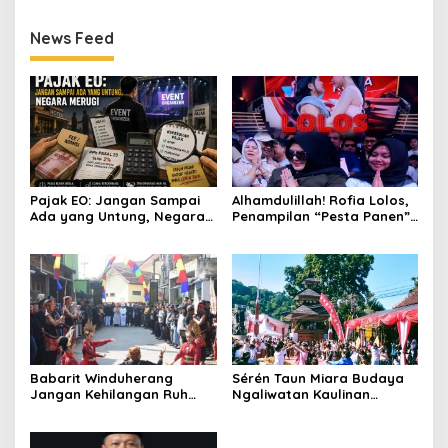
News Feed
Pajak EO: Jangan Sampai
Alhamdulillah! Rofia Lolos,
Ada yang Untung, Negara
Penampilan “Pesta Panen”
Merugi
Elvy Sukaesih Berbuah
Manis
Babarit Winduherang
Sérén Taun Miara Budaya
Jangan Kehilangan Ruh
Ngaliwatan Kaulinan
Budayanya
Barudak