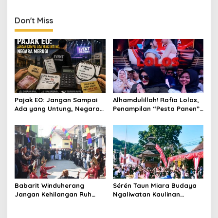
ALAMKU: Ancaman Serius
bagi Demokrasi
Don't Miss
Pajak EO: Jangan Sampai
Alhamdulillah! Rofia Lolos,
Ada yang Untung, Negara
Penampilan “Pesta Panen”
Merugi
Elvy Sukaesih Berbuah
Manis
Babarit Winduherang
Sérén Taun Miara Budaya
Jangan Kehilangan Ruh
Ngaliwatan Kaulinan
Budayanya
Barudak