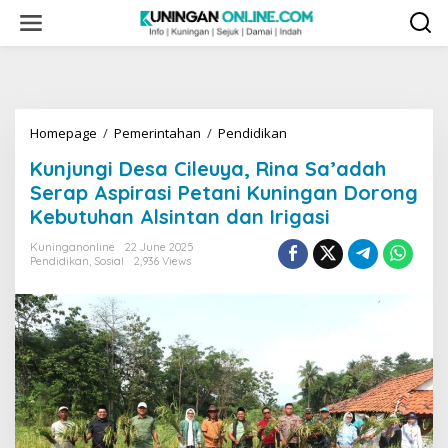
Skip
to
content
Kunjungi
Homepage
/
Pemerintahan
/
Pendidikan
Desa
Kunjungi Desa Cileuya, Rina Sa’adah
Cileuya,
Rina
Serap Aspirasi Petani Kuningan Dorong
Sa’adah
Kebutuhan Alsintan dan Irigasi
Serap
Aspirasi
Kuninganonline
22 June 2025
Petani
Pendidikan
,
Sosial
2,936 Views
Kuningan
Dorong
Kebutuhan
Alsintan
dan
Irigasi