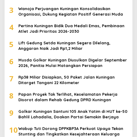
Berdaya
3
Wanoja Perjuangan Kuningan Konsolidasikan
Organisasi, Dukung Kegiatan Positif Generasi Muda
4
Pertina Kuningan Bidik Dua Medali Emas, Pembinaan
Atlet Jadi Prioritas 2026-2030
5
Lift Gedung Setda Kuningan Segera Dilelang,
Anggaran Naik Jadi Rp1,2 Miliar
6
Musda Golkar Kuningan Diusulkan Digelar September
2026, Panitia Mulai Matangkan Persiapan
7
Rp38 Miliar Disiapkan, 50 Paket Jalan Kuningan
Ditarget Tangani 22 Kilometer
8
Papan Proyek Tak Terlihat, Keselamatan Pekerja
Disorot dalam Rehab Gedung DPRD Kuningan
9
Golkar Kuningan Santuni 105 Anak Yatim di HUT ke-50
Bahlil Lahadalia, Doakan Partai Semakin Berjaya
10
Wabup Tuti Dorong DPPKBP3A Perkuat Upaya Tekan
Stunting dan Tingkatkan Kesejahteraan Keluarga