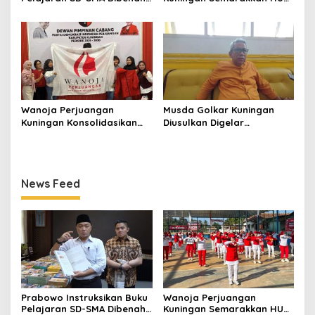
Jadikan Negara ASEAN
ke-8 RI, Indah Nur Aliah:
sebagai Referensi
Perempuan Harus Sehat
dan Berdaya
Wanoja Perjuangan
Musda Golkar Kuningan
Kuningan Konsolidasikan
Diusulkan Digelar
Organisasi, Dukung
September 2026, Panitia
Kegiatan Positif Generasi
Mulai Matangkan Persiapan
Muda
News Feed
Prabowo Instruksikan Buku
Wanoja Perjuangan
Pelajaran SD-SMA Dibenahi,
Kuningan Semarakkan HUT