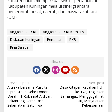
konkret dalam memperkuat sektor pertanian di
Kabupaten Kuningan melalui sinergi antara
pemerintah pusat, daerah, dan masyarakat tani.
(OM)
Anggota DPR RI
Anggota DPR RI Komisi V
Diskatan Kuningan
Pertanian
PKB
Rina Sa'adah
Follow Us
Post
Previous post
Next post
Arunika bersama Puspita
Desa Citapen Rayakan HUT
navigation
Cipta Group Gelar Donor
ke-178, Teguhkan
Darah, H. Rokhmat Ardiyan:
Semangat, Menggugah Jati
Sekantong Darah Bisa
Diri, Menguatkan
Selamatkan Satu Jiwa
Kebersamaan