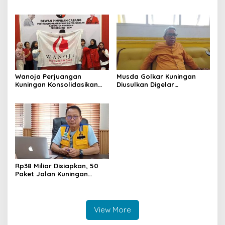
Jadikan Negara ASEAN
ke-8 RI, Indah Nur Aliah:
sebagai Referensi
Perempuan Harus Sehat
dan Berdaya
Wanoja Perjuangan
Musda Golkar Kuningan
Kuningan Konsolidasikan
Diusulkan Digelar
Organisasi, Dukung
September 2026, Panitia
Kegiatan Positif Generasi
Mulai Matangkan Persiapan
Muda
Rp38 Miliar Disiapkan, 50
Paket Jalan Kuningan
Ditarget Tangani 22
Kilometer
View More