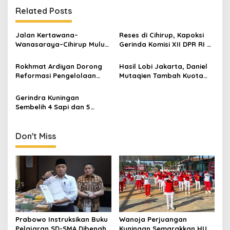
Related Posts
Jalan Kertawana–
Reses di Cihirup, Kapoksi
Wanasaraya–Cihirup Mulus,
Gerinda Komisi XII DPR RI H
Warga Apresiasi
Rokhmat Ardiyan Salurkan
Perjuangan Anggota DPR RI
PIP untuk 242 Siswa
Rokhmat Ardiyan Dorong
Hasil Lobi Jakarta, Daniel
Rokhmat Ardiyan
Reformasi Pengelolaan
Mutaqien Tambah Kuota
Sampah untuk Wujudkan
500 Rumah BSPS untuk
Lingkungan Berkelanjutan
Kuningan
Gerindra Kuningan
Sembelih 4 Sapi dan 5
Kambing, Siapkan 2.000
Paket Daging Kurban untuk
Warga
Don't Miss
Prabowo Instruksikan Buku
Wanoja Perjuangan
Pelajaran SD-SMA Dibenahi,
Kuningan Semarakkan HUT