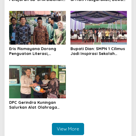
Jadikan Negara ASEAN
Dorong Inovasi Penyiaran
sebagai Referensi
Digital
Eris Rismayana Dorong
Bupati Dian: SMPN 1 Cilimus
Penguatan Literasi,
Jadi Inspirasi Sekolah
Resmikan TBM Bersama
Unggul, Dies Natalis ke-70
KKN UIN Sunan Kalijaga di
Momentum Cetak Generasi
Sagaranten
Emas
DPC Gerindra Kuningan
Salurkan Alat Olahraga
untuk Masyarakat
Garawangi, Dorong
Pembinaan Generasi Muda
View More