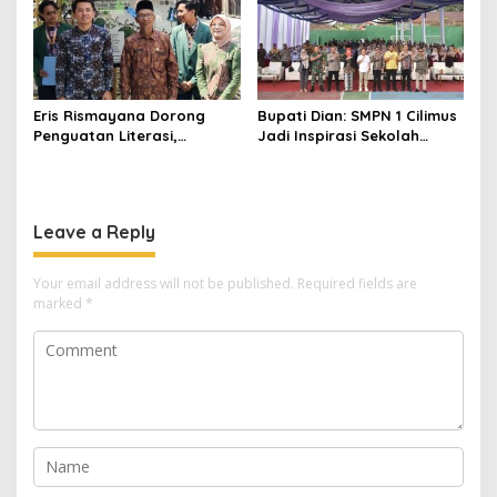
Eris Rismayana Dorong
Bupati Dian: SMPN 1 Cilimus
Penguatan Literasi,
Jadi Inspirasi Sekolah
Resmikan TBM Bersama
Unggul, Dies Natalis ke-70
KKN UIN Sunan Kalijaga di
Momentum Cetak Generasi
Sagaranten
Emas
Leave a Reply
Your email address will not be published.
Required fields are
marked
*