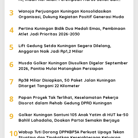
Berdaya
3
Wanoja Perjuangan Kuningan Konsolidasikan
Organisasi, Dukung Kegiatan Positif Generasi Muda
4
Pertina Kuningan Bidik Dua Medali Emas, Pembinaan
Atlet Jadi Prioritas 2026-2030
5
Lift Gedung Setda Kuningan Segera Dilelang,
Anggaran Naik Jadi Rp1,2 Miliar
6
Musda Golkar Kuningan Diusulkan Digelar September
2026, Panitia Mulai Matangkan Persiapan
7
Rp38 Miliar Disiapkan, 50 Paket Jalan Kuningan
Ditarget Tangani 22 Kilometer
8
Papan Proyek Tak Terlihat, Keselamatan Pekerja
Disorot dalam Rehab Gedung DPRD Kuningan
9
Golkar Kuningan Santuni 105 Anak Yatim di HUT ke-50
Bahlil Lahadalia, Doakan Partai Semakin Berjaya
10
Wabup Tuti Dorong DPPKBP3A Perkuat Upaya Tekan
Stunting dan Tingkatkan Kesejahteraan Keluarga