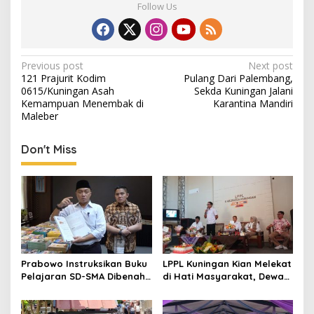
Follow Us
Post
Previous post
Next post
121 Prajurit Kodim
Pulang Dari Palembang,
navigation
0615/Kuningan Asah
Sekda Kuningan Jalani
Kemampuan Menembak di
Karantina Mandiri
Maleber
Don't Miss
Prabowo Instruksikan Buku
LPPL Kuningan Kian Melekat
Pelajaran SD-SMA Dibenahi,
di Hati Masyarakat, Dewas
Jadikan Negara ASEAN
Dorong Inovasi Penyiaran
sebagai Referensi
Digital