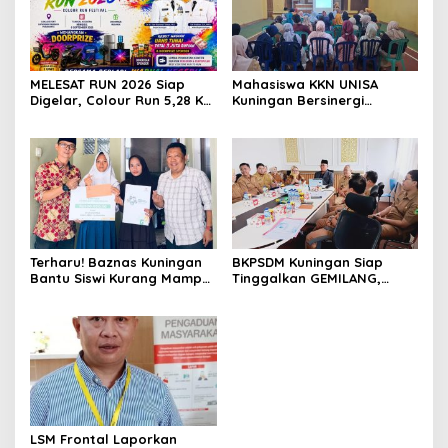
MELESAT RUN 2026 Siap
Mahasiswa KKN UNISA
Digelar, Colour Run 5,28 Km
Kuningan Bersinergi
Jadi Ajang Sport Tourism
dengan PKK dan
dan Promosi Kuningan
Puskesmas, Fokus Edukasi
ASI, Cegah Stunting hingga
Perawatan Lansia
Terharu! Baznas Kuningan
BKPSDM Kuningan Siap
Bantu Siswi Kurang Mampu
Tinggalkan GEMILANG,
Miliki Seragam SMK,
Beralih ke SIMATA BKN
Semangat Belajarnya Tak
untuk Perkuat Sistem Merit
Pernah Padam
ASN
LSM Frontal Laporkan