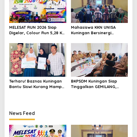
MELESAT RUN 2026 Siap
Mahasiswa KKN UNISA
Digelar, Colour Run 5,28 Km
Kuningan Bersinergi
Jadi Ajang Sport Tourism
dengan PKK dan
dan Promosi Kuningan
Puskesmas, Fokus Edukasi
ASI, Cegah Stunting hingga
Perawatan Lansia
Terharu! Baznas Kuningan
BKPSDM Kuningan Siap
Bantu Siswi Kurang Mampu
Tinggalkan GEMILANG,
Miliki Seragam SMK,
Beralih ke SIMATA BKN
Semangat Belajarnya Tak
untuk Perkuat Sistem Merit
Pernah Padam
ASN
News Feed