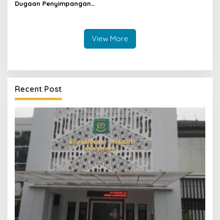
Dugaan Penyimpangan
Dana GU Disdik Rp3,1 Miliar
ke KPK, Uha: APBD Bukan
Dana Talangan Pejabat
View More
Recent Post