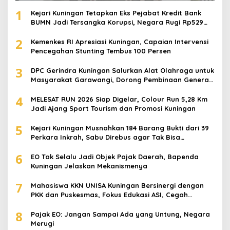
1
Kejari Kuningan Tetapkan Eks Pejabat Kredit Bank
BUMN Jadi Tersangka Korupsi, Negara Rugi Rp529
Juta
2
Kemenkes RI Apresiasi Kuningan, Capaian Intervensi
Pencegahan Stunting Tembus 100 Persen
3
DPC Gerindra Kuningan Salurkan Alat Olahraga untuk
Masyarakat Garawangi, Dorong Pembinaan Generasi
Muda
4
MELESAT RUN 2026 Siap Digelar, Colour Run 5,28 Km
Jadi Ajang Sport Tourism dan Promosi Kuningan
5
Kejari Kuningan Musnahkan 184 Barang Bukti dari 39
Perkara Inkrah, Sabu Direbus agar Tak Bisa
Digunakan Lagi
6
EO Tak Selalu Jadi Objek Pajak Daerah, Bapenda
Kuningan Jelaskan Mekanismenya
7
Mahasiswa KKN UNISA Kuningan Bersinergi dengan
PKK dan Puskesmas, Fokus Edukasi ASI, Cegah
Stunting hingga Perawatan Lansia
8
Pajak EO: Jangan Sampai Ada yang Untung, Negara
Merugi