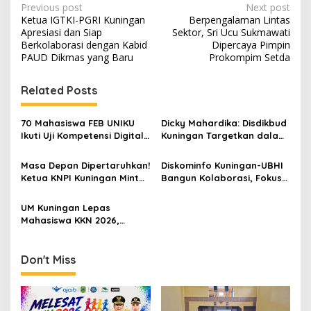
Post
Previous post
Next post
Ketua IGTKI-PGRI Kuningan
Berpengalaman Lintas
navigation
Apresiasi dan Siap
Sektor, Sri Ucu Sukmawati
Berkolaborasi dengan Kabid
Dipercaya Pimpin
PAUD Dikmas yang Baru
Prokompim Setda
Related Posts
70 Mahasiswa FEB UNIKU
Dicky Mahardika: Disdikbud
Ikuti Uji Kompetensi Digital
Kuningan Targetkan dalam
Marketing, Siap Kantongi
RPJMD Rata-rata Lama
Sertifikat BNSP
Sekolah Capai 8,5 Tahun,
Masa Depan Dipertaruhkan!
Diskominfo Kuningan-UBHI
Angka ATS Terus Menurun
Ketua KNPI Kuningan Minta
Bangun Kolaborasi, Fokus
Tawuran Pelajar Jadi
Literasi Digital hingga Desa
Evaluasi Besar
Digital
UM Kuningan Lepas
Mahasiswa KKN 2026,
Mengabdi di Kuningan
hingga Malang
Don't Miss