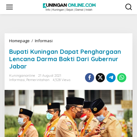
Skip
to
content
Bupati
Homepage
/
Informasi
Kuningan
Bupati Kuningan Dapat Penghargaan
Dapat
Penghargaan
Lencana Darma Bakti Dari Gubernur
Lencana
Jabar
Darma
Bakti
Kuninganonline
21 August 2021
Dari
Informasi
,
Pemerintahan
4,528 Views
Gubernur
Jabar