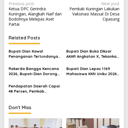
Post
Previous post
Next post
Ketua DPC Gerindra
Pemkab Kuningan Lakukan
navigation
Kuningan, Alangkah Naif dan
Vaksinasi Massal Di Desa
Bodohnya Melepas Aset
Cipasung
Partai
Related Posts
Bupati Dian Kawal
Bupati Dian Buka Diksar
Penanganan Tertundanya
AKAR Angkatan X, Tekankan
Keberangkatan 95 Jemaah
Pentingnya Karakter dan
Umrah Kuningan, Minta Hak
Kepedulian Lingkungan
Rakerda Bangga Kencana
Bupati Dian Lepas 1.169
Jemaah Dipenuhi
2026, Bupati Dian Dorong
Mahasiswa KKN Uniku 2026,
Sinergi Lintas Sektor
Tekankan Inovasi
Bangun Keluarga
Sederhana untuk Kemajuan
Pendapatan Daerah Capai
Berkualitas
Desa
48 Persen, Pemkab
Kuningan Optimistis Target
APBD 2026 Tercapai
Don't Miss