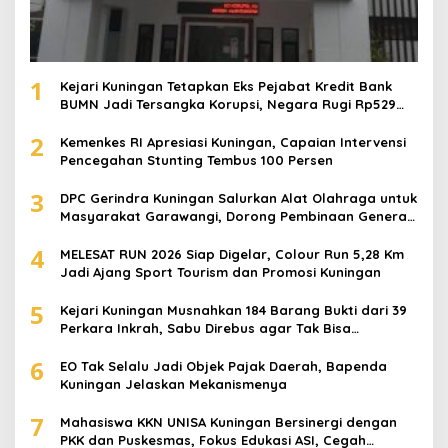
1
Kejari Kuningan Tetapkan Eks Pejabat Kredit Bank
BUMN Jadi Tersangka Korupsi, Negara Rugi Rp529
Juta
2
Kemenkes RI Apresiasi Kuningan, Capaian Intervensi
Pencegahan Stunting Tembus 100 Persen
3
DPC Gerindra Kuningan Salurkan Alat Olahraga untuk
Masyarakat Garawangi, Dorong Pembinaan Generasi
Muda
4
MELESAT RUN 2026 Siap Digelar, Colour Run 5,28 Km
Jadi Ajang Sport Tourism dan Promosi Kuningan
5
Kejari Kuningan Musnahkan 184 Barang Bukti dari 39
Perkara Inkrah, Sabu Direbus agar Tak Bisa
Digunakan Lagi
6
EO Tak Selalu Jadi Objek Pajak Daerah, Bapenda
Kuningan Jelaskan Mekanismenya
7
Mahasiswa KKN UNISA Kuningan Bersinergi dengan
PKK dan Puskesmas, Fokus Edukasi ASI, Cegah