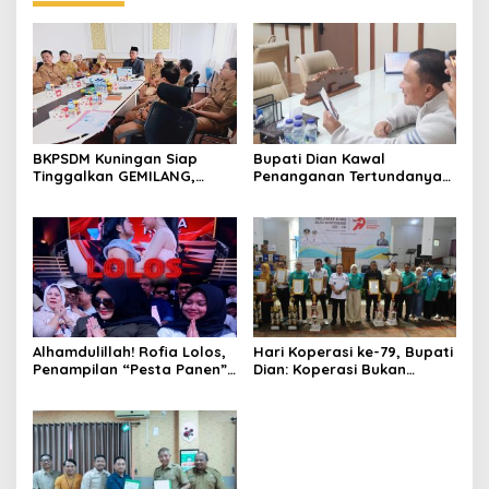
BKPSDM Kuningan Siap
Bupati Dian Kawal
Tinggalkan GEMILANG,
Penanganan Tertundanya
Beralih ke SIMATA BKN
Keberangkatan 95 Jemaah
untuk Perkuat Sistem Merit
Umrah Kuningan, Minta Hak
ASN
Jemaah Dipenuhi
Alhamdulillah! Rofia Lolos,
Hari Koperasi ke-79, Bupati
Penampilan “Pesta Panen”
Dian: Koperasi Bukan
Elvy Sukaesih Berbuah
Sekadar Wadah Ekonomi,
Manis
tapi Membangun
Kesejahteraan