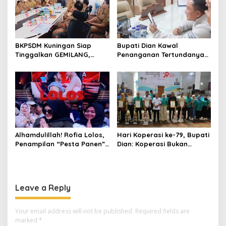
BKPSDM Kuningan Siap
Bupati Dian Kawal
Tinggalkan GEMILANG,
Penanganan Tertundanya
Beralih ke SIMATA BKN
Keberangkatan 95 Jemaah
untuk Perkuat Sistem Merit
Umrah Kuningan, Minta Hak
ASN
Jemaah Dipenuhi
Alhamdulillah! Rofia Lolos,
Hari Koperasi ke-79, Bupati
Penampilan “Pesta Panen”
Dian: Koperasi Bukan
Elvy Sukaesih Berbuah
Sekadar Wadah Ekonomi,
Manis
tapi Membangun
Kesejahteraan
Leave a Reply
Your email address will not be published.
Required fields are
marked
*