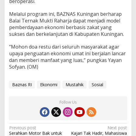
beroperasi.
Melalui program ini, BAZNAS Kuningan berharap
Balai Ternak Mukti Raharja dapat menjadi model
pemberdayaan ekonomi berbasis zakat yang
sukses dan berkelanjutan di Kabupaten Kuningan.
“Mohon doa restu dari seluruh masyarakat agar
upaya penguatan ekonomi umat ini berjalan lancar
dan memberi manfaat yang luas,” pungkas Yayan
Sofyan. (OM)
Baznas RI
Ekonomi
Mustahik
Sosial
Follow Us
Post
Previous post
Next post
Serahkan Motor Bak untuk
Kajari Tak Hadir, Mahasiswa