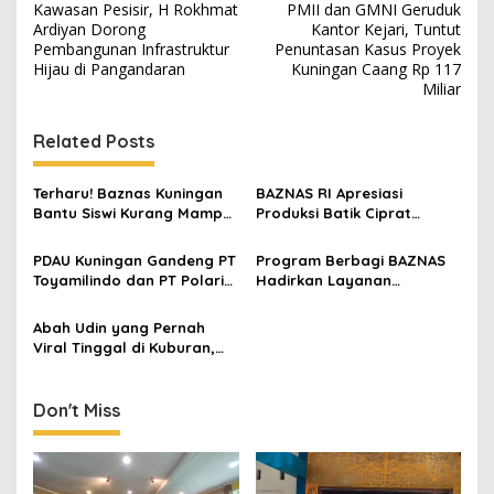
navigation
Kawasan Pesisir, H Rokhmat
PMII dan GMNI Geruduk
Ardiyan Dorong
Kantor Kejari, Tuntut
Pembangunan Infrastruktur
Penuntasan Kasus Proyek
Hijau di Pangandaran
Kuningan Caang Rp 117
Miliar
Related Posts
Terharu! Baznas Kuningan
BAZNAS RI Apresiasi
Bantu Siswi Kurang Mampu
Produksi Batik Ciprat
Miliki Seragam SMK,
Yayasan Antara Graha
Semangat Belajarnya Tak
Berdaya, Jadi Percontohan
PDAU Kuningan Gandeng PT
Program Berbagi BAZNAS
Pernah Padam
Pemberdayaan Disabilitas
Toyamilindo dan PT Polaris
Hadirkan Layanan
Mental
Multiservis Paramita,
Kesehatan Gratis, Bantuan
Kembangkan Pariwisata
untuk Mustahik dan Mualaf
Abah Udin yang Pernah
dan Produk Lokal
Viral Tinggal di Kuburan,
Kini Punya Tempat
Berteduh Berkat Yayasan
CSK
Don't Miss