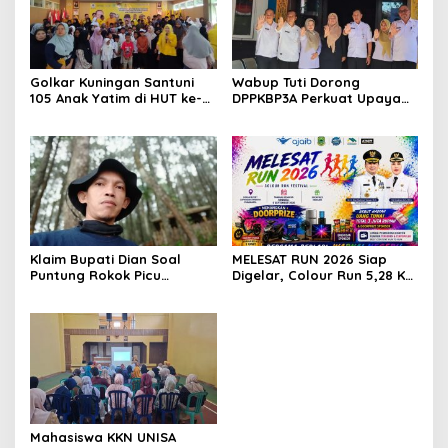
Golkar Kuningan Santuni
Wabup Tuti Dorong
105 Anak Yatim di HUT ke-
DPPKBP3A Perkuat Upaya
50 Bahlil Lahadalia,
Tekan Stunting dan
Doakan Partai Semakin
Tingkatkan Kesejahteraan
Berjaya
Keluarga
Klaim Bupati Dian Soal
MELESAT RUN 2026 Siap
Puntung Rokok Picu
Digelar, Colour Run 5,28 Km
Karhutla Dibantah Gema
Jadi Ajang Sport Tourism
Jabar Hejo, Sebut Tak
dan Promosi Kuningan
Sesuai Kajian Ilmiah
Mahasiswa KKN UNISA