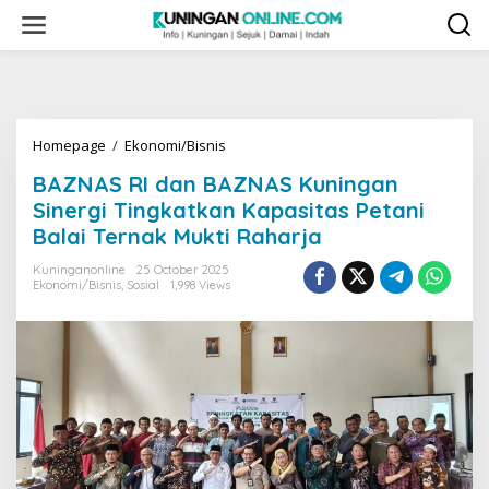
Skip
to
content
BAZNAS
Homepage
/
Ekonomi/Bisnis
RI
BAZNAS RI dan BAZNAS Kuningan
dan
BAZNAS
Sinergi Tingkatkan Kapasitas Petani
Kuningan
Balai Ternak Mukti Raharja
Sinergi
Tingkatkan
Kuninganonline
25 October 2025
Kapasitas
Ekonomi/Bisnis
,
Sosial
1,998 Views
Petani
Balai
Ternak
Mukti
Raharja