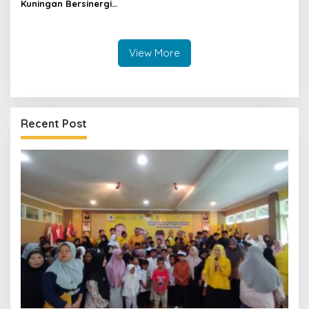
Kuningan Bersinergi
dengan PKK dan
Puskesmas, Fokus Edukasi
ASI, Cegah Stunting hingga
Perawatan Lansia
View More
Recent Post