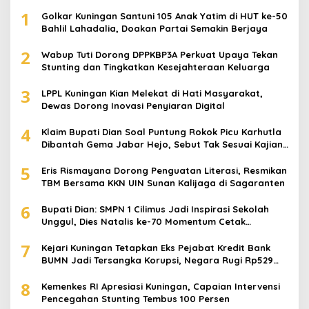
1
Golkar Kuningan Santuni 105 Anak Yatim di HUT ke-50
Bahlil Lahadalia, Doakan Partai Semakin Berjaya
2
Wabup Tuti Dorong DPPKBP3A Perkuat Upaya Tekan
Stunting dan Tingkatkan Kesejahteraan Keluarga
3
LPPL Kuningan Kian Melekat di Hati Masyarakat,
Dewas Dorong Inovasi Penyiaran Digital
4
Klaim Bupati Dian Soal Puntung Rokok Picu Karhutla
Dibantah Gema Jabar Hejo, Sebut Tak Sesuai Kajian
Ilmiah
5
Eris Rismayana Dorong Penguatan Literasi, Resmikan
TBM Bersama KKN UIN Sunan Kalijaga di Sagaranten
6
Bupati Dian: SMPN 1 Cilimus Jadi Inspirasi Sekolah
Unggul, Dies Natalis ke-70 Momentum Cetak
Generasi Emas
7
Kejari Kuningan Tetapkan Eks Pejabat Kredit Bank
BUMN Jadi Tersangka Korupsi, Negara Rugi Rp529
Juta
8
Kemenkes RI Apresiasi Kuningan, Capaian Intervensi
Pencegahan Stunting Tembus 100 Persen