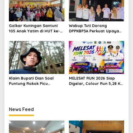
Golkar Kuningan Santuni
Wabup Tuti Dorong
105 Anak Yatim di HUT ke-
DPPKBP3A Perkuat Upaya
50 Bahlil Lahadalia,
Tekan Stunting dan
Doakan Partai Semakin
Tingkatkan Kesejahteraan
Berjaya
Keluarga
Klaim Bupati Dian Soal
MELESAT RUN 2026 Siap
Puntung Rokok Picu
Digelar, Colour Run 5,28 Km
Karhutla Dibantah Gema
Jadi Ajang Sport Tourism
Jabar Hejo, Sebut Tak
dan Promosi Kuningan
Sesuai Kajian Ilmiah
News Feed