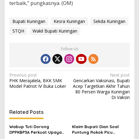
terbaik,” pungkasnya. (OM)
Bupati Kuningan
Kesra Kuningan
Sekda Kuningan
STQH
Wakil Bupati Kuningan
Follow Us
Post
Previous post
Next post
PHK Merajalela, BKK SMK
Gencarkan Vaksinasi, Bupati
navigation
Model Patriot IV Buka Loker
Acep Targetkan Akhir Tahun
80 Persen Warga Kuningan
Di Vaksin
Related Posts
Wabup Tuti Dorong
Klaim Bupati Dian Soal
DPPKBP3A Perkuat Upaya
Puntung Rokok Picu
Tekan Stunting dan
Karhutla Dibantah Gema