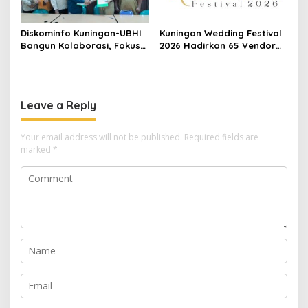
Diskominfo Kuningan-UBHI
Kuningan Wedding Festival
Bangun Kolaborasi, Fokus
2026 Hadirkan 65 Vendor
Literasi Digital hingga Desa
Pernikahan di Pandapa
Digital
Paramarta
Leave a Reply
Your email address will not be published.
Required fields are
marked
*