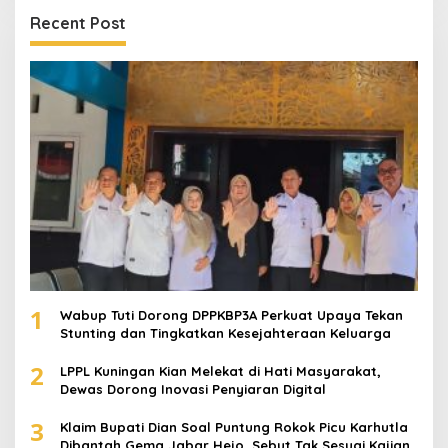
Recent Post
1
Wabup Tuti Dorong DPPKBP3A Perkuat Upaya Tekan
Stunting dan Tingkatkan Kesejahteraan Keluarga
2
LPPL Kuningan Kian Melekat di Hati Masyarakat,
Dewas Dorong Inovasi Penyiaran Digital
3
Klaim Bupati Dian Soal Puntung Rokok Picu Karhutla
Dibantah Gema Jabar Hejo, Sebut Tak Sesuai Kajian