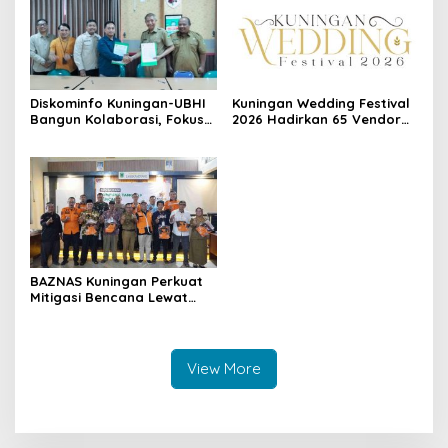
Diskominfo Kuningan-UBHI
Kuningan Wedding Festival
Bangun Kolaborasi, Fokus
2026 Hadirkan 65 Vendor
Literasi Digital hingga Desa
Pernikahan di Pandapa
Digital
Paramarta
BAZNAS Kuningan Perkuat
Mitigasi Bencana Lewat
Program KATANA di
Sangkanherang
View More