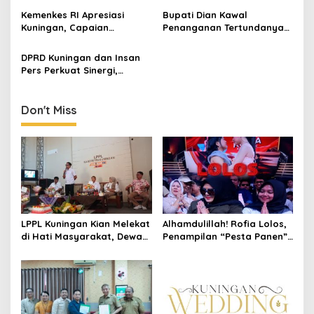
Tingkatkan Kesejahteraan
Jabar Hejo, Sebut Tak
Kemenkes RI Apresiasi
Bupati Dian Kawal
Keluarga
Sesuai Kajian Ilmiah
Kuningan, Capaian
Penanganan Tertundanya
Intervensi Pencegahan
Keberangkatan 95 Jemaah
Stunting Tembus 100 Persen
Umrah Kuningan, Minta Hak
DPRD Kuningan dan Insan
Jemaah Dipenuhi
Pers Perkuat Sinergi,
Dorong Komunikasi yang
Lebih Terbuka
Don't Miss
LPPL Kuningan Kian Melekat
Alhamdulillah! Rofia Lolos,
di Hati Masyarakat, Dewas
Penampilan “Pesta Panen”
Dorong Inovasi Penyiaran
Elvy Sukaesih Berbuah
Digital
Manis