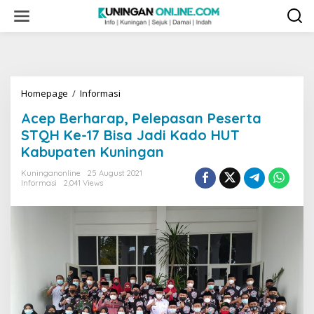
Skip
to
content
Acep
Homepage
/
Informasi
Berharap,
Acep Berharap, Pelepasan Peserta
Pelepasan
Peserta
STQH Ke-17 Bisa Jadi Kado HUT
STQH
Kabupaten Kuningan
Ke-
17
Kuninganonline
25 August 2021
Bisa
Informasi
2,041 Views
Jadi
Kado
HUT
Kabupaten
Kuningan