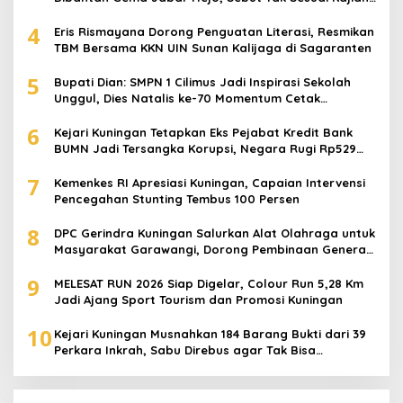
Ilmiah
4
Eris Rismayana Dorong Penguatan Literasi, Resmikan
TBM Bersama KKN UIN Sunan Kalijaga di Sagaranten
5
Bupati Dian: SMPN 1 Cilimus Jadi Inspirasi Sekolah
Unggul, Dies Natalis ke-70 Momentum Cetak
Generasi Emas
6
Kejari Kuningan Tetapkan Eks Pejabat Kredit Bank
BUMN Jadi Tersangka Korupsi, Negara Rugi Rp529
Juta
7
Kemenkes RI Apresiasi Kuningan, Capaian Intervensi
Pencegahan Stunting Tembus 100 Persen
8
DPC Gerindra Kuningan Salurkan Alat Olahraga untuk
Masyarakat Garawangi, Dorong Pembinaan Generasi
Muda
9
MELESAT RUN 2026 Siap Digelar, Colour Run 5,28 Km
Jadi Ajang Sport Tourism dan Promosi Kuningan
10
Kejari Kuningan Musnahkan 184 Barang Bukti dari 39
Perkara Inkrah, Sabu Direbus agar Tak Bisa
Digunakan Lagi